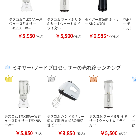
テスコム TMX20AーW
テスコム フードミル ミ
タイガー魔法瓶 ミキサ
YAMAZ
ジュースミキサー
キサー 【 ウェット & ド
ー SKR-W400
ー チタ
TMX20AーW…
ライ 対…
ー刃 調
￥5,950
￥5,500
￥6,986～
￥
（税込）
（税込）
（税込）
ミキサー/フードプロセッサーの売れ筋ランキング
テスコム TMX20AーWジ
テスコム ハンドミキサー
テスコム フードミル ミキ
ド
ュースミキサー TMX20A
泡立て器 自立式 5段階切
サー 【 ウェット & ドライ
ー
ーW…
替 ビー…
対…
台
￥5,950
￥3,850
￥5,500
（税込）
（税込）
（税込）