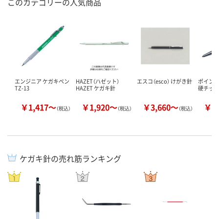
このカテゴリーの人気商品
エンジニア ケガキペン
HAZET（ハゼット）
エスコ（esco） けがき針
ポイント
TZ-13
HAZET ケガキ針
硬チップ
￥1,417～
￥1,920～
￥3,660～
￥7
（税込）
（税込）
（税込）
ケガキ針の売れ筋ランキング