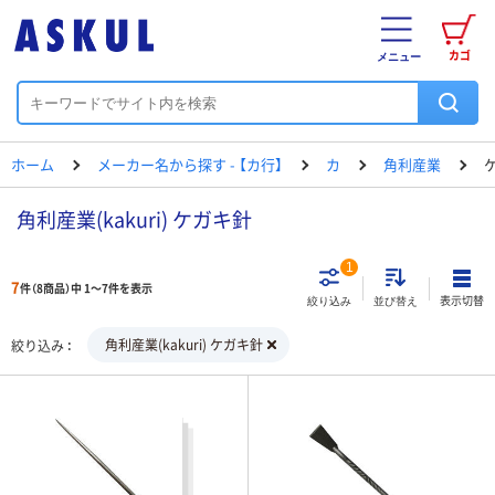
カゴ
メニュー
ホーム
メーカー名から探す - 【カ行】
カ
角利産業
角利産業(kakuri) ケガキ針
1
7
件（8商品）中 1～7件を表示
表示切替
絞り込み
並び替え
角利産業(kakuri) ケガキ針
絞り込み