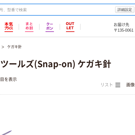
詳細設定
お届け先
〒135-0061
ケガキ針
ールズ(Snap-on) ケガキ針
件目を表示
リスト
画像