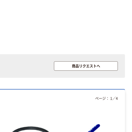
ポイント
キペン TZ-13
EA652AB
￥1,417~
￥6,338~
（税込）
（税込）
HAZET（ハゼッ
ト） HAZET ケガ
キ針
￥1,920~
（税込）
商品リクエストへ
エスコ（esco） け
がき針
￥3,660~
（税込）
ページ：
1
／
4
盛光 バチ付ケガ
キ針 BKBK-
0180 1本(1丁)
828-0646（直送
￥765
（税込）
品）