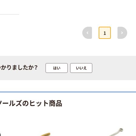
測定
シンワ測定 ケガ
￥8,115~
キ針Ｃ 78654 1
（税込）
本
￥1,628
（税込）
前へ
次へ
ケガキ針（超硬
1
チップ付）
カゴへ
￥1,502~
（税込）
角利産業 平ケガ
キ針 バチ型
トラスコ中山
つかりましたか？
はい
いいえ
20998
TRUSCO ケガ
￥493
キ針 両針式
（税込）
KBN-K 1本 462-
￥858
（税込）
カゴへ
8824（直送品）
ツールズのヒット商品
カゴへ
トラスコ中山
TRUSCO ペン
ビッグマン コン
シル型ケガキ針
クリート針 H
￥1,264~
￥154~
（税込）