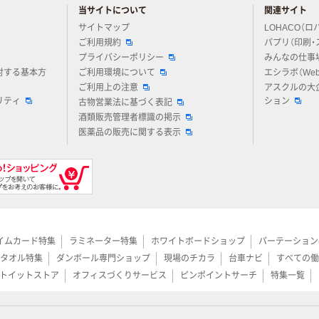
当サイトについて
関連サイト
アスクルについてお気軽にご質問ください
サイトマップ
LOHACO（ロ
ご利用規約
パプリ（印刷・
プライバシーポリシー
みんなの仕事
対する基本方
ご利用環境について
エシラボ（We
ご利用上の注意
アスクルの大
リティ
ション
古物営業法に基づく表記
酒類販売管理者標識の掲示
医薬品の販売に関する表示
イムカード特集
ラミネーター特集
ホワイトボードショップ
パーテーション
タオル特集
ダンボール専門ショップ
現場のチカラ
台車ナビ
すべての働
トイットストア
オフィスづくりサービス
ピンポイントサーチ
特集一覧