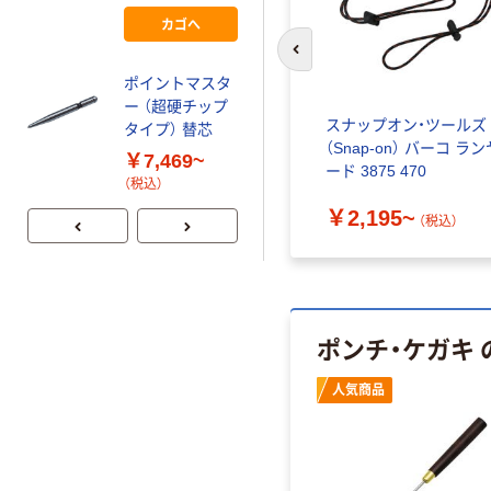
カゴへ
esco（エスコ） ペ
前のスライドへ
ンシル型けがき
ポイントマスタ
針
ー （超硬チップ
￥5,034~
スナップオン・ツールズ
タイプ） 替芯
（Snap-on） バーコ ラン
（税込）
￥7,469~
ード 3875 470
（税込）
￥2,195~
（税込）
ポンチ・ケガキ
人気商品