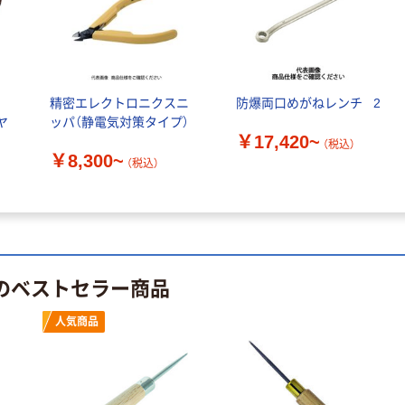
（税込）
新潟精機 ペンシ
新潟精機 ポケッ
ルケガキ針替針
トケガキ PK
SC-PED
￥3,960~
￥1,349~
精密エレクトロニクスニ
防爆両口めがねレンチ _2
（税込）
（税込）
ヤ
ッパ（静電気対策タイプ）
￥17,420~
（税込）
新潟精機 超硬チ
￥8,300~
（税込）
ップ付ペンシル
ケガキ針 PK-
155 1本 63-
￥1,980
（税込）
1318-70（直送
品）
カゴへ
 のベストセラー商品
人気商品