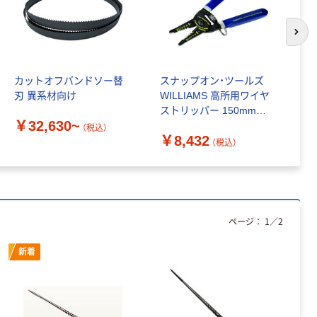
カゴへ
次の
ポイントマスタ
ー （超硬チップ
カットオフバンドソー替
スナップオン・ツールズ
バ
タイプ） 替芯
刃 異系材向け
WILLIAMS 高所用ワイヤ
ー
￥7,469~
ストリッパー 150mm
（税込）
￥32,630~
￥
23506-TH 1丁 474-
（税込）
￥8,432
2010（直送品）
（税込）
ページ：
1
／
2
新着