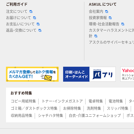
ご利用ガイド
ASKUL について
注文について
会社案内
お届けについて
投資家情報
お支払いについて
環境・社会活動報告
返品・交換について
カスタマーハラスメントに
針
アスクルのサイバーセキュ
おすすめ特集
コピー用紙特集
トナー・インクメガストア
電卓特集
電池特集
タ
ゴミ箱／ダストボックス特集
お掃除特集
洗剤特集
スリッパ特集
収納用品特集
シャチハタ特集
白衣・介護ユニフォームショップ
ポス