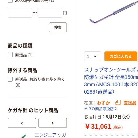
20000円～39999円（1）
〜
円
検索
商品の種類
直送品（1）
カゴに入れる
スナップオン・ツールズ A
除外する商品
防爆ケガキ針 全長150m
直送品、お取り寄せ品を除く
3mm AMCS-100 1本 820
（0）
0286（直送品）
在庫
わずか
直送品
ＭＲＯ商品取扱店２
ケガキ針 のヒット商品
お届け日
8月12日（水）
￥31,061
（税込）
エンジニア ケガ
新潟精機 ペンシ