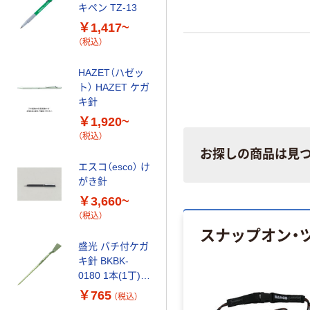
キペン TZ-13
ルケガキ針 径
7.2mm SC-P 1
￥1,417~
本 61-6419-
￥1,505
（税込）
（税込）
50（直送品）
カゴへ
HAZET（ハゼッ
ト） HAZET ケガ
キ針
esco（エスコ） け
￥1,920~
がき針
（税込）
￥1,038~
お探しの商品は見
（税込）
エスコ（esco） け
がき針
角利産業 コンク
￥3,660~
リート針
（税込）
￥585~
（税込）
スナップオン・
盛光 バチ付ケガ
ステンレス製ク
キ針 BKBK-
ラフトツール ス
0180 1本(1丁)
パチュラ
828-0646（直送
￥765
（税込）
品）
￥775~
（税込）