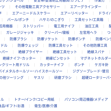
コップ/ショベル
安全帯/墜落制止用器具/カラビナ
作業灯
ーツ
その他電動工具アクセサリー
エアーグラインダー
チ
エアーニードルスケラー
エアーリベッター
ドライ
バール/ポンチ
ハサミ/のこぎり
工具セット/工具箱
芸用機器
ストリッパー
電工用ナイフ
油圧工具
ガレージジャッキ
クリーパー/寝板
左官用ヘラ
つ
防爆ブラシ
防爆ソケット
防爆ポンチ
防爆ペン
ンドル
防爆ウェッジ
防爆工具セット
その他防爆工具
ッパー
絶縁プライヤー
絶縁工具セット
絶縁スパナ
絶縁ナイフ・カッター
絶縁ピンセット
マグネットホルダ
ンクリート用ドリル
カッターナイフ
ポンチ
ケガキ針
バイメタルホールソー・ハイスホールソー
ジグソーブレード・替刃
の他ツーリング
ヤスリ
研磨ブラシ
超硬ロータリーバ
イル
トナー/インク/コピー用紙
パソコン/周辺機器/メディア
食品/ギフト/お酒
衛生/医療/介護