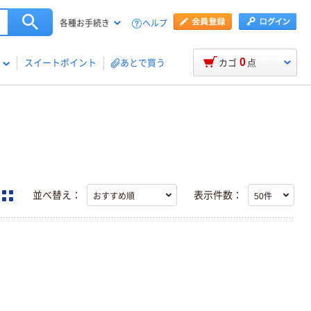
ヘルプ
各種お手続き
0
スイートポイント
あとで買う
カゴ
点
並べ替え：
表示件数：