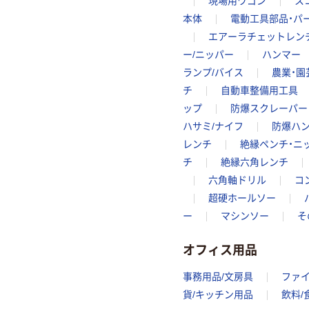
現場用ワゴン
ス
本体
電動工具部品・パ
エアーラチェットレン
ー/ニッパー
ハンマー
ランプ/バイス
農業・園
チ
自動車整備用工具
ップ
防爆スクレーパー
ハサミ/ナイフ
防爆ハ
レンチ
絶縁ペンチ・ニ
チ
絶縁六角レンチ
六角軸ドリル
コ
超硬ホールソー
ー
マシンソー
そ
オフィス用品
事務用品/文房具
ファ
貨/キッチン用品
飲料/