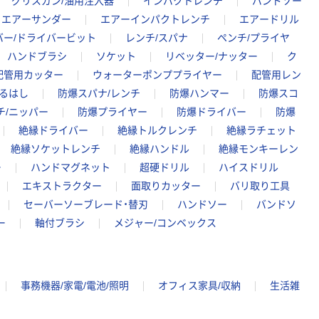
グリスガン/油用注入器
インパクトレンチ
バンドソー
エアーサンダー
エアーインパクトレンチ
エアードリル
バー/ドライバービット
レンチ/スパナ
ペンチ/プライヤ
ハンドブラシ
ソケット
リベッター/ナッター
ク
配管用カッター
ウォーターポンププライヤー
配管用レン
るはし
防爆スパナ/レンチ
防爆ハンマー
防爆スコ
チ/ニッパー
防爆プライヤー
防爆ドライバー
防爆
絶縁ドライバー
絶縁トルクレンチ
絶縁ラチェット
絶縁ソケットレンチ
絶縁ハンドル
絶縁モンキーレン
ー
ハンドマグネット
超硬ドリル
ハイスドリル
エキストラクター
面取りカッター
バリ取り工具
セーバーソーブレード・替刃
ハンドソー
バンドソ
ー
軸付ブラシ
メジャー/コンベックス
事務機器/家電/電池/照明
オフィス家具/収納
生活雑