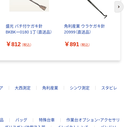
次の
盛光 バチ付ケガキ針
角利産業 ウラケガキ針
ト
BKBKー0180 1丁（直送品）
20999（直送品）
ト
￥812
￥891
￥
（税込）
（税込）
ア
大西測定
角利産業
シンワ測定
スタビレ
品
バッグ
特殊台車
作業台オプション・アクセサリ