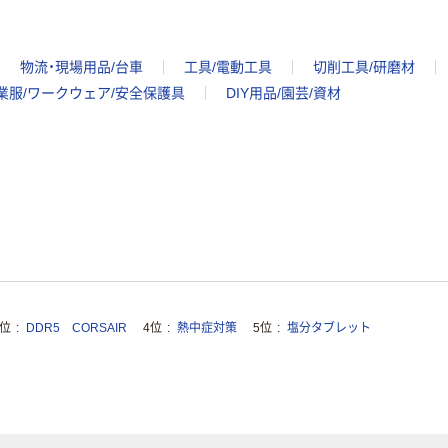
物流・現場用品/台車
工具/電動工具
切削工具/研磨材
業服/ワークウェア/安全保護具
DIY用品/園芸/資材
3位
DDR5 CORSAIR
4位
熱中症対策
5位
塩分タブレット