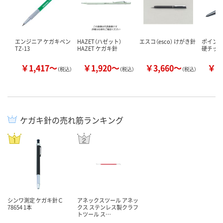
エンジニア ケガキペン
HAZET（ハゼット）
エスコ（esco） けがき針
ポイント
TZ-13
HAZET ケガキ針
硬チップ
￥1,417～
￥1,920～
￥3,660～
￥7
（税込）
（税込）
（税込）
ケガキ針の売れ筋ランキング
シンワ測定 ケガキ針Ｃ
アネックスツール アネッ
78654 1本
クス ステンレス製クラフ
トツール ス…