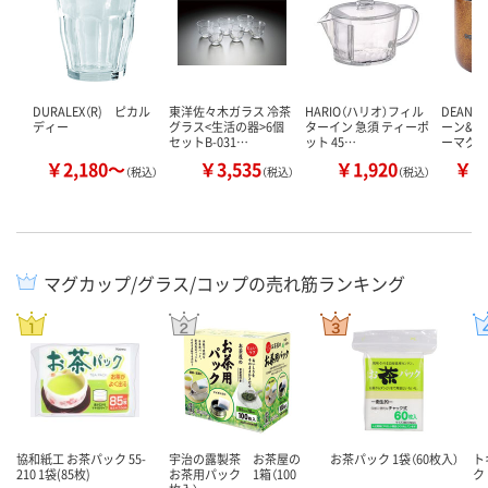
DURALEX（R) ピカル
東洋佐々木ガラス 冷茶
HARIO（ハリオ）フィル
DEAN&
ディー
グラス<生活の器>6個
ターイン 急須 ティーポ
ーン&デ
セットB-031…
ット 45…
ーマグ
￥2,180～
￥3,535
￥1,920
￥1
（税込）
（税込）
（税込）
マグカップ/グラス/コップの売れ筋ランキング
協和紙工 お茶パック 55-
宇治の露製茶 お茶屋の
お茶パック 1袋（60枚入）
ト
210 1袋(85枚)
お茶用パック 1箱（100
ク