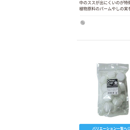
中のススが出にくいのが特
植物原料のパームやしの実を
っているのでロウ特有の嫌
しません。ススが出にくいの
ンドルホルダーや燭台など
せん。炎の位置が常に真ん
ンドルホルダーに直接火が
安全です。最初から最後ま
らつきが少ない。途中で消
で最後まで使いきれて経済
バリエーション一覧へ（3