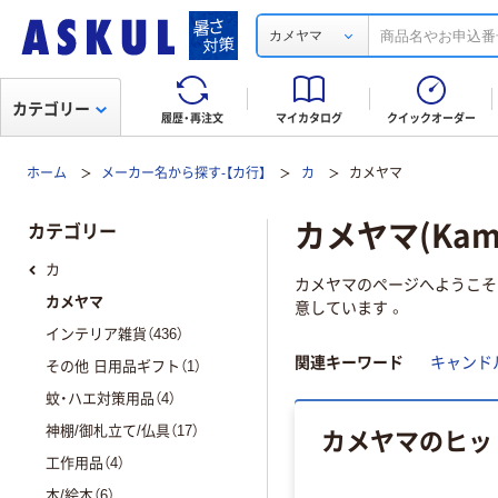
カメヤマ
カテゴリー
履歴・再注文
マイカタログ
クイックオーダー
ホーム
メーカー名から探す-【カ行】
カ
カメヤマ
カメヤマ(Kam
カテゴリー
カ
カメヤマのページへようこそ！
カメヤマ
意しています 。
インテリア雑貨（436）
関連キーワード
キャンド
その他 日用品ギフト（1）
蚊・ハエ対策用品（4）
カメヤマのヒッ
神棚/御札立て/仏具（17）
工作用品（4）
本/絵本（6）