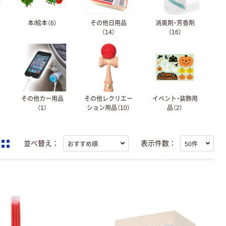
本/絵本（6）
その他日用品
消臭剤・芳香剤
（14）
（16）
その他カー用品
その他レクリエー
イベント・装飾用
（1）
ション用品（10）
品（2）
並べ替え：
表示件数：