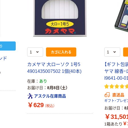
）
カゴに入れる
ンド
カメヤマ 大ローソク 1号5
【ギフト包装
4901435007502 1個(40本)
ヤマ 線香
で
I9641-00
在庫
あり
お届け日
8月8日（土）
直送品
アスクル在庫商品
￥629
（税込）
お届け日
8
￥31,50
￥1
1箱あたり