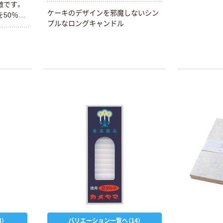
徴です。
ケーキのデザインを邪魔しないシン
50％使
プルなロングキャンドル
な匂いが
で、キャ
を汚しま
中でキャ
あたらず
で炎のば
えないの
的です。
）
バリエーション一覧へ（14）