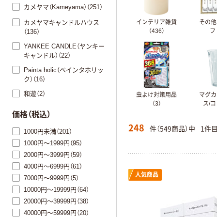
カメヤマ（Kameyama）（251）
カメヤマキャンドルハウス
インテリア雑貨
その他
（436）
フ
（136）
YANKEE CANDLE（ヤンキー
キャンドル）（22）
Painta holic（ペインタホリッ
ク）（16）
和遊（2）
虫よけ対策用品
マグカ
（3）
ス/コ
価格（税込）
248
件（549商品）中
1件
1000円未満（201）
1000円～1999円（95）
2000円～3999円（59）
4000円～6999円（61）
人気商品
7000円～9999円（5）
10000円～19999円（64）
20000円～39999円（38）
40000円～59999円（20）