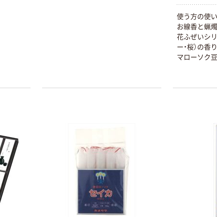
使う方の使
お線香と蝋燭
花ふぜいシリ
ー・桜）の香
マローソク豆