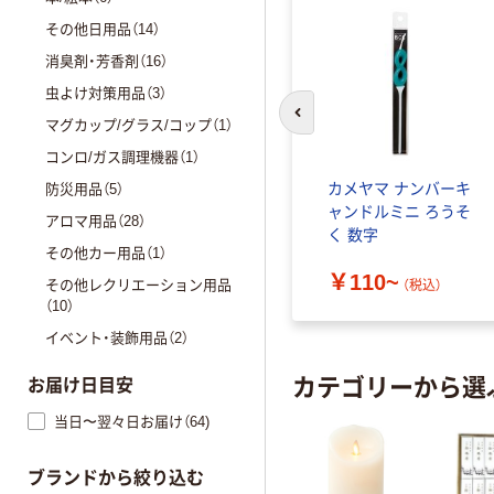
その他日用品（14）
消臭剤・芳香剤（16）
虫よけ対策用品（3）
前のスライドへ
マグカップ/グラス/コップ（1）
コンロ/ガス調理機器（1）
カメヤマ ナンバーキ
防災用品（5）
ャンドルミニ ろうそ
アロマ用品（28）
く 数字
その他カー用品（1）
￥110~
その他レクリエーション用品
（税込）
（10）
イベント・装飾用品（2）
カテゴリーから選
お届け日目安
当日〜翌々日お届け（64)
ブランドから絞り込む