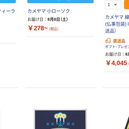
ティーラ
カメヤマ 小ローソク
カメヤマ 
お届け日
8月8日（土）
(仏事包装) I
￥278~
（税込）
送品）
直送品
お届け日
8
￥4,045