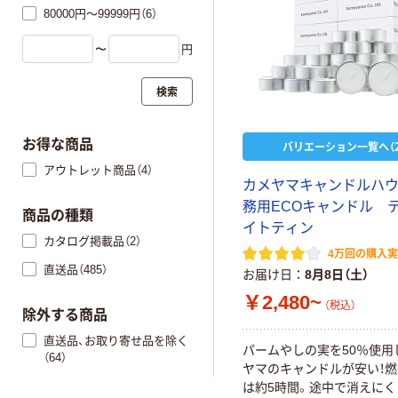
80000円～99999円（6）
〜
円
検索
お得な商品
バリエーション一覧へ（2
アウトレット商品（4）
カメヤマキャンドルハ
務用ECOキャンドル 
商品の種類
イトティン
カタログ掲載品（2）
4万回の購入
直送品（485）
お届け日
8月8日（土）
￥2,480~
（税込）
除外する商品
直送品、お取り寄せ品を除く
パームやしの実を50％使用
（64）
ヤマのキャンドルが安い！
は約5時間。途中で消えにく