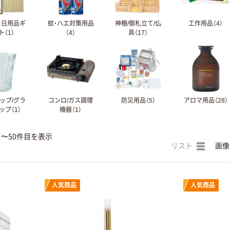
 日用品ギ
蚊・ハエ対策用品
神棚/御札立て/仏
工作用品（4）
ト（1）
（4）
具（17）
ップ/グラ
コンロ/ガス調理
防災用品（5）
アロマ用品（28）
ップ（1）
機器（1）
目〜50件目を表示
リスト
画像
人気商品
人気商品