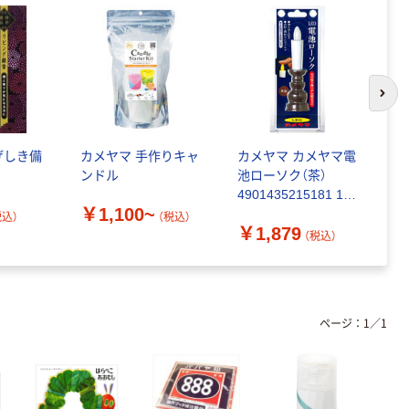
次の
げしき備
カメヤマ 手作りキャ
カメヤマ カメヤマ電
カ
ンドル
池ローソク（茶）
￥
4901435215181 1個
￥1,100~
(27G)（直送品）
税込）
（税込）
￥1,879
（税込）
ページ：
1
／
1