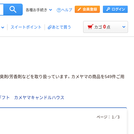
ヘルプ
各種お手続き
0
スイートポイント
あとで買う
カゴ
点
消臭剤/芳香剤などを取り扱っています。カメヤマの商品を549件ご用
ギフト カメヤマキャンドルハウス
ページ：
1
／
3