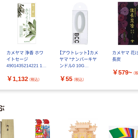
カメヤマ 浄香 ホワ
【アウトレット】カメ
カメヤマ 花
イトセージ
ヤマ *ナンバーキヤ
長炭
4901435214221 1個
ンドル0 10G
￥579~
(70G)（直送品）
4901435955988 1個
（
￥1,132
￥55
（税込）
（税込）
ぶ