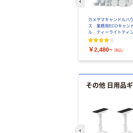
前のスライドへ
00g
カメヤマ カメヤマローソ
カメヤマキャンドルハ
1個
ク 豆ダルマ
ス 業務用ECOキャン
4901435006956 1個
ル ティーライトティ
(90G)（直送品）
￥384
（税込）
￥2,480~
（税込）
その他 日用品