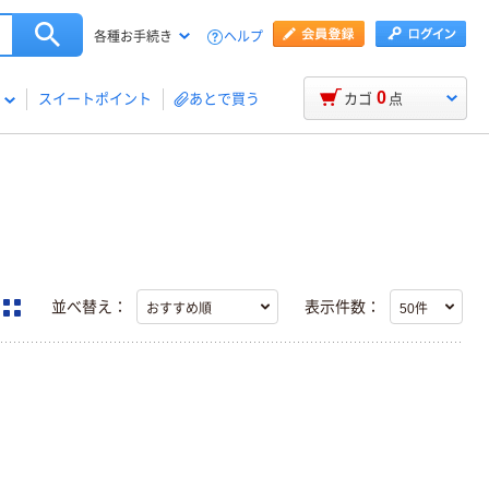
ヘルプ
各種お手続き
0
スイートポイント
あとで買う
カゴ
点
並べ替え：
表示件数：