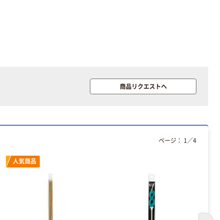
商品リクエストへ
ページ：
1
／
4
人気商品