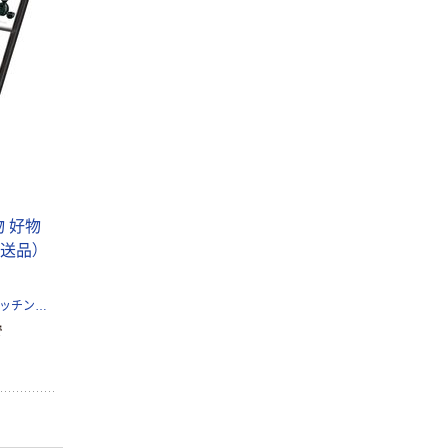
物 好物
（直送品）
ギフト・プレゼント・リビング・キッチン用品を扱う専門商社アピデ株式会社
で