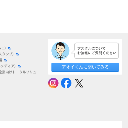
ハコ）
スタンプ）
場
bメディア）
アオイくんに聞いてみる
企業向けトータルソリュー