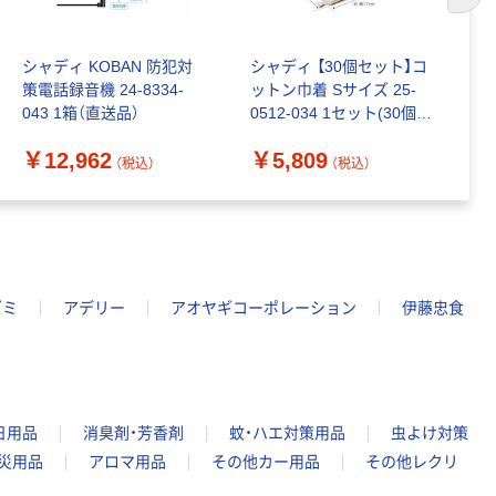
次の
シャディ KOBAN 防犯対
シャディ 【30個セット】コ
シ
策電話録音機 24-8334-
ットン巾着 Sサイズ 25-
ー
043 1箱（直送品）
0512-034 1セット(30個)
￥
（直送品）
￥12,962
￥5,809
（税込）
（税込）
ズミ
アデリー
アオヤギコーポレーション
伊藤忠食
日用品
消臭剤・芳香剤
蚊・ハエ対策用品
虫よけ対策
災用品
アロマ用品
その他カー用品
その他レクリ