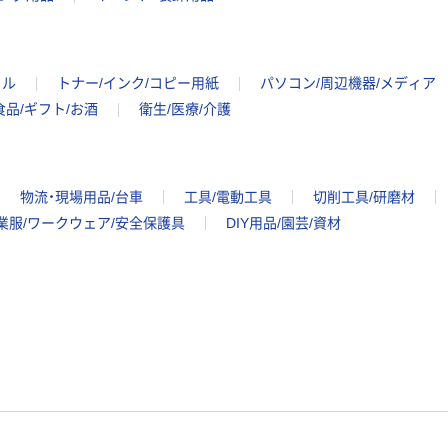
イル
トナー/インク/コピー用紙
パソコン/周辺機器/メディア
食品/ギフト/お酒
衛生/医療/介護
物流・現場用品/台車
工具/電動工具
切削工具/研磨材
業服/ワークウェア/安全保護具
DIY用品/園芸/資材