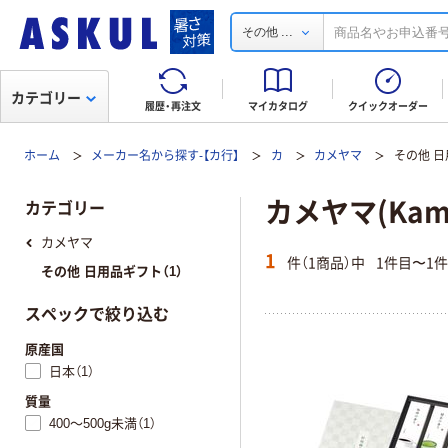
...
その他
カテゴリー
履歴・再注文
マイカタログ
クイックオーダー
ホーム
メーカー名から探す-【カ行】
カ
カメヤマ
その他 
カメヤマ(Kam
カテゴリー
カメヤマ
1
件（1商品）中
1件目〜1
その他 日用品ギフト（1）
スペックで絞り込む
原産国
日本（1）
質量
400～500g未満（1）