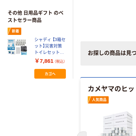
その他 日用品ギフト のベ
ストセラー商品
新着
シャディ 【3箱セ
ット】災害対策
トイレセット10
お探しの商品は見
回分 26-0078-
￥7,861
（税込）
051 1セット(3
箱)（直送品）
カゴへ
カメヤマのヒッ
人気商品