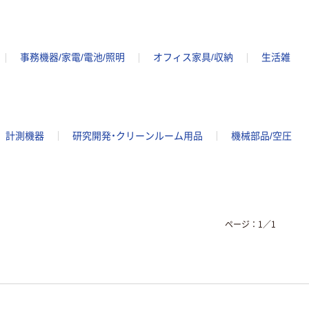
事務機器/家電/電池/照明
オフィス家具/収納
生活雑
計測機器
研究開発・クリーンルーム用品
機械部品/空圧
ページ：
1
／
1