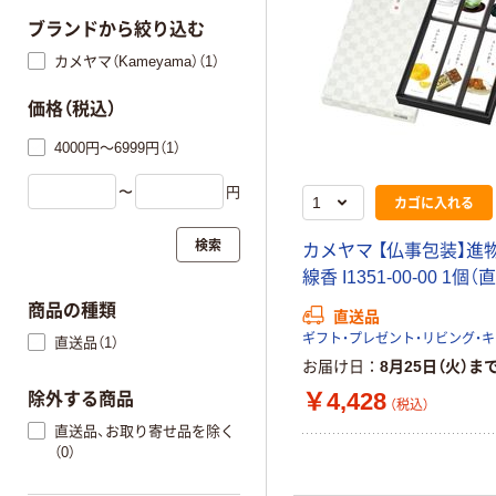
ブランドから絞り込む
カメヤマ（Kameyama）（1）
価格（税込）
4000円～6999円（1）
〜
円
カゴに入れる
検索
カメヤマ 【仏事包装】進
線香 I1351-00-00 1個
商品の種類
直送品
直送品（1）
お届け日
8月25日（火）ま
￥4,428
除外する商品
（税込）
直送品、お取り寄せ品を除く
（0）