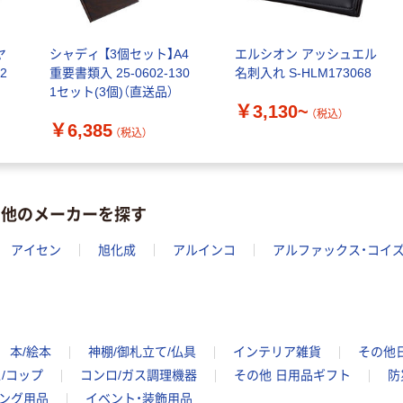
ヤ
シャディ 【3個セット】A4
エルシオン アッシュエル
2
重要書類入 25-0602-130
名刺入れ S-HLM173068
1セット(3個)（直送品）
￥3,130~
（税込）
￥6,385
（税込）
を他のメーカーを探す
アイセン
旭化成
アルインコ
アルファックス・コイ
本/絵本
神棚/御札立て/仏具
インテリア雑貨
その他
/コップ
コンロ/ガス調理機器
その他 日用品ギフト
防
ング用品
イベント・装飾用品