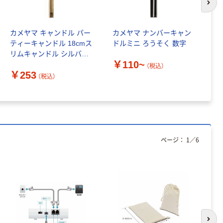
次の
カメヤマ キャンドル パー
カメヤマ ナンバーキャン
カ
ティーキャンドル 18cmス
ドルミニ ろうそく 数字
ィ
リムキャンドル シルバー
￥110~
￥
カラー ゴールド 295592 1
（税込）
￥253
個
（税込）
ページ：
1
／
6