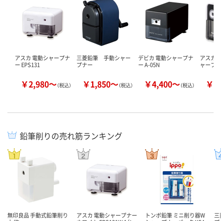
アスカ 電動シャープナ
三菱鉛筆 手動シャー
デビカ 電動シャープナ
アスカ 
ー EPS131
プナー
ー A-05N
ャープナー
￥2,980～
￥1,850～
￥4,400～
￥2
（税込）
（税込）
（税込）
鉛筆削りの売れ筋ランキング
無印良品 手動式鉛筆削り
アスカ 電動シャープナー
トンボ鉛筆 ミニ削り器W
三