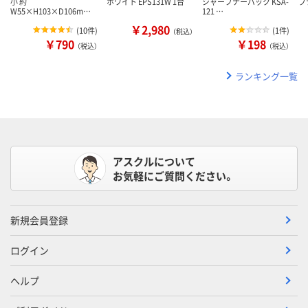
小 約
ホワイト EPS131W 1台
シャープナーパック KSA-
プ
W55×H103×D106m…
121 …
￥2,980
(
10件
)
(
1件
)
（税込）
￥790
￥198
（税込）
（税込）
ランキング一覧
アスクルについて
お気軽にご質問ください。
新規会員登録
ログイン
ヘルプ