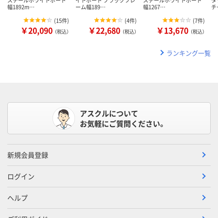
幅1892m…
ーム幅189…
幅1267…
チ
(
15件
)
(
4件
)
(
7件
)
￥20,090
￥22,680
￥13,670
（税込）
（税込）
（税込）
ランキング一覧
アスクルについて
お気軽にご質問ください。
新規会員登録
ログイン
ヘルプ