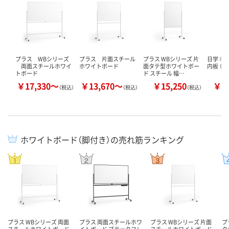
プラス WBシリーズ
プラス 片面スチール
プラス WBシリーズ 片
日学 ホ
両面スチールホワイ
ホワイトボード
面タテ型ホワイトボー
内板 （
トボード
ド スチール 幅…
￥17,330～
￥13,670～
￥15,250
￥7
（税込）
（税込）
（税込）
ホワイトボード（脚付き）の売れ筋ランキング
プラス WBシリーズ 両面
プラス 両面スチールホワ
プラス WBシリーズ 片面
プ
スチールホワイトボード
イトボード ブラックフレ
スチールホワイトボード
タ