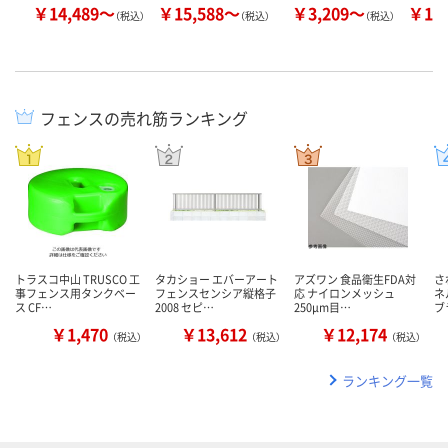
￥14,489～
￥15,588～
￥3,209～
￥13
（税込）
（税込）
（税込）
フェンスの売れ筋ランキング
トラスコ中山 TRUSCO 工
タカショー エバーアート
アズワン 食品衛生FDA対
さ
事フェンス用タンクベー
フェンスセンシア縦格子
応 ナイロンメッシュ
ネ
ス CF…
2008 セピ…
250μm目…
ブ
￥1,470
￥13,612
￥12,174
（税込）
（税込）
（税込）
ランキング一覧