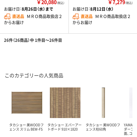
￥20,080
￥7,279
（税込）
（税込）
お届け日：
8月26日（水）まで
お届け日：
8月12日（水）
直送品
ＭＲＯ商品取扱店２
直送品
ＭＲＯ商品取扱店２
からお届け
からお届け
26件（26商品）中 1件目～26件目
このカテゴリーの人気商品
タカショー 美WOODフ
タカショー エバーアー
タカショー 美WOODフ
YAMAZ
ェンス スリム BEW-FS
トボード 910×1820
ェンス柱60角
ダーフェ
面、コン