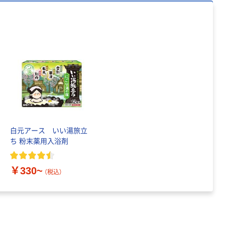
白元アース いい湯旅立
ち 粉末薬用入浴剤
￥330~
（税込）