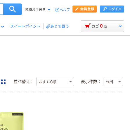
ヘルプ
各種お手続き
0
スイートポイント
あとで買う
カゴ
点
並べ替え：
表示件数：