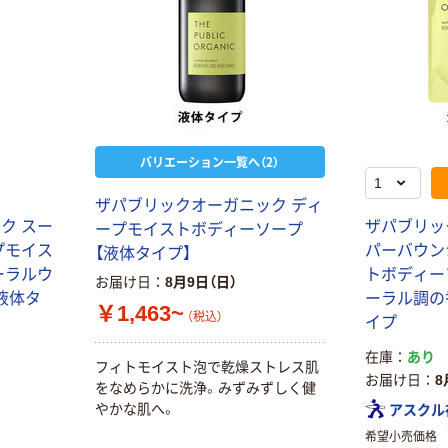
バリエーション一覧へ（2）
ザパブリックオーガニック ディ
ク スー
ザパブリッ
ープモイストボディーソープ
プモイス
パーバウン
【液体タイプ】
ーラルウ
トボディー
お届け日
8月9日（日）
 液体タ
ーラル調の香
￥1,463~
（税込）
イプ
在庫
あり
フィトモイスト泡で乾燥ストレス肌
お届け日
8
をなめらかに洗浄。みずみずしく健
やかな肌へ。
アスクル
希望小売価格