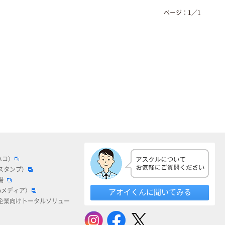
ページ：
1
／
1
ハコ）
スタンプ）
場
bメディア）
アオイくんに聞いてみる
企業向けトータルソリュー