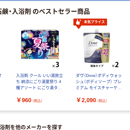
石鹸・入浴剤 のベストセラー商品
本気プライス
オ
入浴剤 クール いい湯旅立
ダヴ（Dove）ボディウォッ
ち 納涼にごり湯夏祭り 4
シュ（ボディソープ） プレ
種アソート にごり湯タイ
ミアム モイスチャーケア
プ 1セット（1箱（8錠入）
つめかえ用 特大 1270g 2
￥960
￥2,090
×3）医薬部外品 白元アー
個【液体タイプ】
（税込）
（税込）
ス
入浴剤を他のメーカーを探す