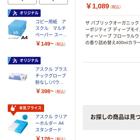
￥1,089
（税込）
オリジナル
本気プライス
コピー用紙 ア
ペーパータオル
ザ パブリックオーガニック
スクル マルチ
中判 再生紙
ーポジティブ ディープモイ
ペーパー スーパ
100％ 200枚
ディーソープ フローラルウ
ーホワイト+
FSC認証 シング
の香り詰め替え400mlカラ
￥149~
￥149~
（税込）
（税込）
ル 大王製紙共同
企画 オリジナル
オリジナル
オリジナル
アスクル プラス
コピー用紙 マ
チックグローブ
ルチペーパー
粉なし（パウダ
スーパーエコノ
ーフリー）
ミー+
￥398~
￥149~
（税込）
（税込）
本気プライス
本気プライス
アスクル クリア
アスクル 耳にや
お探しの商品は見
ーホルダー A4
さしい やわらか
スタンダード
いマスク
￥126~
￥458~
（税込）
（税込）