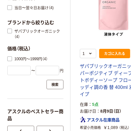
当日〜翌々日お届け（4)
ブランドから絞り込む
ザパブリックオーガニック
（4）
価格（税込）
カゴに入れる
1000円～1999円（4）
ザパブリックオーガニッ
〜
円
パーポジティブ ディー
トボディーソープ フロ
検索
ッディ調の香 替 400ml
イプ
在庫
5点
お届け日
8月9日（日）
アスクルのベストセラー商
品
アスクル在庫商品
￥1,089
希望小売価格
（税込）