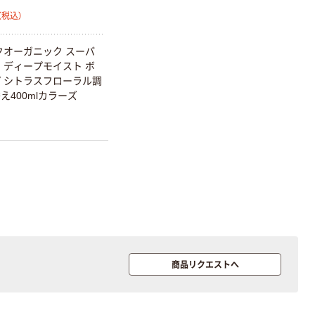
（税込）
オリジナル
オリジナル
アスクルオリジ
コピー用紙 ア
クオーガニック スーパ
ナル ラミネー
スクル マルチ
 ディープモイスト ボ
トフィルム A4
ペーパー スーパ
 シトラスフローラル調
サイズ
ーホワイト+
え400mlカラーズ
￥458~
￥149~
（税込）
（税込）
100μ（ミクロン）
オリジナル
アスクル プラス
チックグローブ
粉なし（パウダ
ーフリー）
￥398~
（税込）
本気プライス
アスクル クリア
商品リクエストへ
ーホルダー A4
スタンダード
￥126~
（税込）