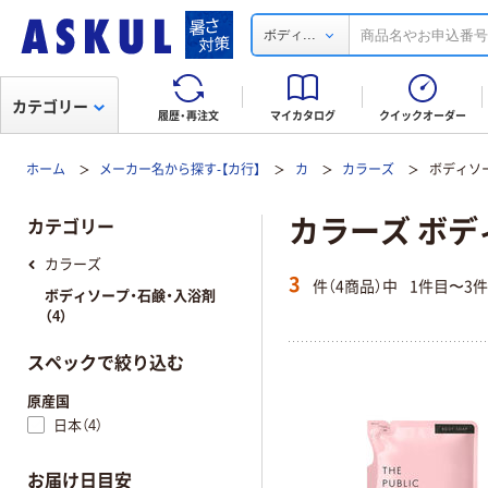
...
ボディ
カテゴリー
履歴・再注文
マイカタログ
クイックオーダー
ホーム
メーカー名から探す-【カ行】
カ
カラーズ
ボディソ
カラーズ ボデ
カテゴリー
カラーズ
3
件（4商品）中
1件目〜3
ボディソープ・石鹸・入浴剤
（4）
スペックで絞り込む
原産国
日本（4）
お届け日目安