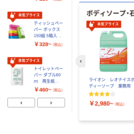
ボディソープ・
本気プライス
期間限定価格
ティッシュペー
アスクル プラ
本気プライス
パー ボックス
スチックグロー
150組 5箱入 ア
ブ 薄手 粉な
スクル スマート
し（パウダーフ
￥328~
￥298~
（税込）
（税込）
コンパクト ビ
リー）
ビッド PEFC認
証
本気プライス
本気プライス
前のスライドへ
トイレットペー
嬬恋銘水 ナチュ
パー ダブル60
ラルミネラルウ
ライオン レオナイス
ｍ 再生紙
ォーター 500ml
ディーソープ 業務用
100% 6ロール
キャップシール
￥460~
￥1,037~
（税込）
リサイクル100
付き／2Lラベル
（税込）
芯あり FSC認
レス 10本
￥2,980~
（税込）
証