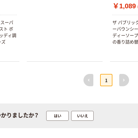
￥1,089
本気プライス
オリジナル
トイレットペー
【アスクル限定】
 スーパ
ザ パブリッ
パー シングル
ファーストレイ
スト ボ
ーバウンシー
120ｍ 再生紙
ト ニトリルグ
ッディ調
ディーソープ
100% 6ロール
ローブ ホワイ
ーズ
の香り詰め替
￥470~
￥698~
（税込）
（税込）
リサイクル100
ト 粉なし（パ
芯あり FSC認
ウダーフリー）
証
人気商品
オリジナル
サントリー 天然
【アスクル限定】
水 ミネラルウォ
ファーストレイ
前へ
次へ
1
ーター ペットボ
ト ニトリルグ
トル
ローブ ブル
￥686~
￥698~
（税込）
（税込）
ー 粉なし（パ
ウダーフリー）
本気プライス
本気プライス
ファーストレイ
ペーパータオル
つかりましたか？
はい
いいえ
ト ホワイト紙コ
小判・シングル
ップ
再生紙 200枚
FSC認証紙 アス
￥374~
￥143~
（税込）
（税込）