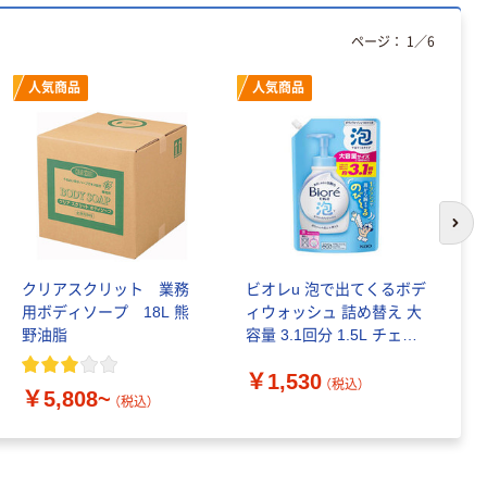
ページ：
1
／
6
本気プライス
ティッシュペー
人気商品
人気商品
パー ボックス
150組 5箱入 ア
スクル スマート
￥328~
（税込）
コンパクト ビ
ビッド PEFC認
証
本気プライス
次の
トイレットペー
パー ダブル60
クリアスクリット 業務
ビオレu 泡で出てくるボデ
ビ
ｍ 再生紙
用ボディソープ 18L 熊
ィウォッシュ 詰め替え 大
ュ
100% 6ロール
￥460~
（税込）
野油脂
容量 3.1回分 1.5L チェー
リサイクル100
ン限定 花王
芯あり FSC認
￥
￥1,530
（税込）
証
￥5,808~
（税込）