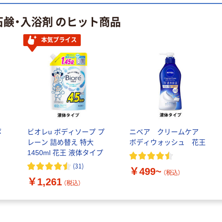
クルオリジナル
石鹸・入浴剤 のヒット商品
本気プライス
本気プライス
蛍光オプテック
ティッシュペー
本気プライス
ス1(アスクル限
パー ボックス
定モデル) 蛍光
モカ 200組 5個
ペン ゼブラ
アスクル オリジ
￥52~
￥428~
（税込）
（税込）
ナルティッシュ
PEFC認証
オリジナル
本気プライス
スズラン 酒精綿
アスクル トイ
G バルクタイプ
レのおそうじシ
ボ
ビオレu ボディソープ プ
ニベア クリームケア
指定医薬部外品
ート 大王製紙
レーン 詰め替え 特大
ボディウォッシュ 花王
共同企画 トイ
￥140~
￥330~
（税込）
（税込）
1450ml 花王 液体タイプ
レクリーナー
(
31
)
トイレシート
￥499~
（税込）
オリジナル
￥1,261
（税込）