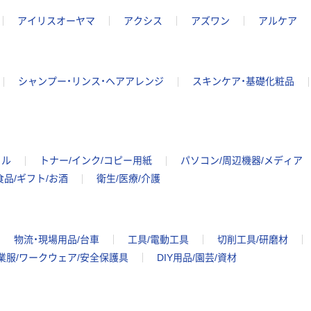
アイリスオーヤマ
アクシス
アズワン
アルケア
シャンプー・リンス・ヘアアレンジ
スキンケア・基礎化粧品
イル
トナー/インク/コピー用紙
パソコン/周辺機器/メディア
食品/ギフト/お酒
衛生/医療/介護
物流・現場用品/台車
工具/電動工具
切削工具/研磨材
業服/ワークウェア/安全保護具
DIY用品/園芸/資材