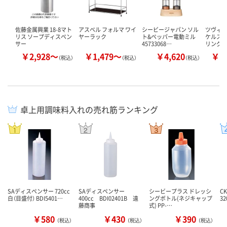
佐藤金属興業 18-8マト
アスベル フォルマ ワイ
シービージャパン ソル
ツヴィリ
リス ソープディスペン
ヤーラック
ト&ペッパー電動ミル
ケルスジ
サー
45733068…
リング 
￥2,928～
￥1,479～
￥4,620
￥3
（税込）
（税込）
（税込）
卓上用調味料入れの売れ筋ランキング
SAディスペンサー 720cc
SAディスペンサー
シービープラス ドレッシ
C
白（目盛付） BDI5401…
400cc BDI02401B 遠
ングボトル(ネジキャップ
32
藤商事
式) PP-…
￥580
￥430
￥390
（税込）
（税込）
（税込）