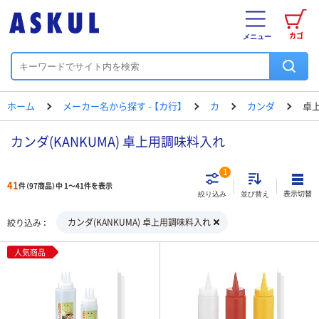
カゴ
メニュー
ホーム
メーカー名から探す - 【カ行】
カ
カンダ
卓
カンダ(KANKUMA) 卓上用調味料入れ
1
41
件（97商品）中 1～41件を表示
表示切替
絞り込み
並び替え
カンダ(KANKUMA) 卓上用調味料入れ
絞り込み
人気商品