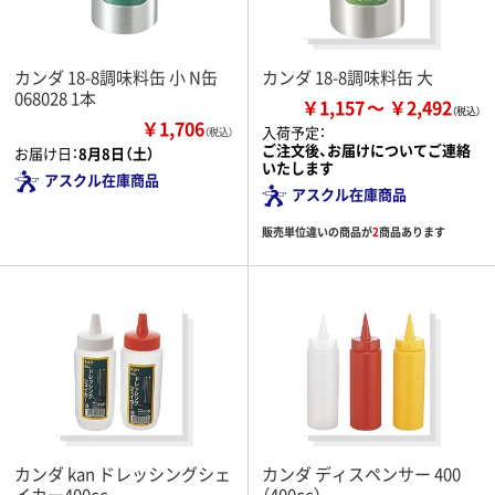
カンダ 18-8調味料缶 小 N缶
カンダ 18-8調味料缶 大
068028 1本
￥1,157
￥2,492
￥1,706
入荷予定：
（税込）
ご注文後、お届けについてご連絡
お届け日：
8月8日（土）
いたします
アスクル在庫商品
アスクル在庫商品
販売単位違いの商品が
2
商品あります
カンダ kan ドレッシングシェ
カンダ ディスペンサー 400
イカー400cc
（400cc）