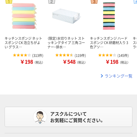
キッチンスポンジ ネット
（限定）水切りネット スト
キッチンスポンジ ハード
キ
スポンジ CK 泡立ちがよ
ッキングタイプ 三角コー
スポンジ CK 研磨材入り 3
ス
い グラス…
ナー・排水…
色アソ…
ラ
(
313件
)
(
119件
)
(
145件
)
￥198
￥548
￥198
（税込）
（税込）
（税込）
ランキング一覧
アスクルについて
お気軽にご質問ください。