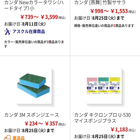
カンダ Newカラータワシ（ハ
カンダ [燕舞] 竹製ササラ
ードタイプ）小
￥998
￥1,553
￥739
￥3,599
お届け日：
8月25日（火）まで
お届け日：
8月11日（火）
規格・販売単位違いの商品が
2
商品あります
アスクル在庫商品
カラー・販売単位違いの商品が
3
商品ありま
す
カンダ 3M スポンジエース
カンダ キクロンプロ U-530
マイスポンジプラス
￥234
￥357
￥1,183
お届け日：
8月25日（火）まで
（税込）
お届け日：
8月25日（火）まで
直送品