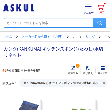
カゴ
メニュー
ホーム
メーカー名から探す - 【カ行】
カ
カンダ
キ
カンダ(KANKUMA) キッチンスポンジ/たわし/水切
りネット
1
46
件（111商品）中 1～46件を表示
表示切替
絞り込み
並び替え
カンダ(KANKUMA) キッチンスポンジ/たわし/水切りネット
絞り込み