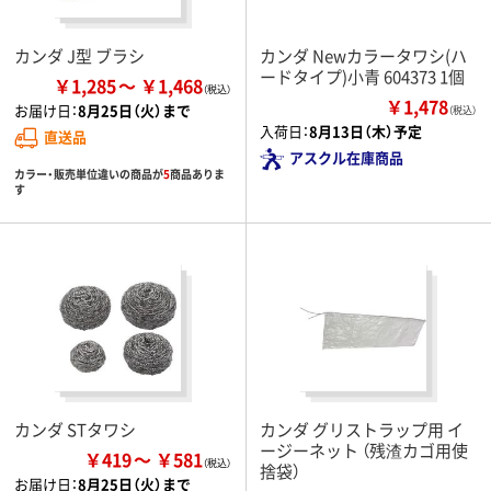
カンダ J型 ブラシ
カンダ Newカラータワシ(ハ
ードタイプ)小青 604373 1個
￥1,285
￥1,468
￥1,478
お届け日：
8月25日（火）まで
（税込）
入荷日：
8月13日（木）予定
直送品
アスクル在庫商品
カラー・販売単位違いの商品が
5
商品ありま
す
カンダ STタワシ
カンダ グリストラップ用 イ
ージーネット （残渣カゴ用使
￥419
￥581
捨袋）
お届け日：
8月25日（火）まで