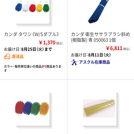
カンダ タワシ《W/Sダブル》
カンダ 衛生ササラブラシ斜め
(樹脂製) 青 050063 1個
￥1,370
（税込）
￥6,811
お届け日：
8月25日（火）まで
（税込）
お届け日：
8月11日（火）
直送品
アスクル在庫商品
カラー・販売単位違いの商品が
5
商品ありま
す