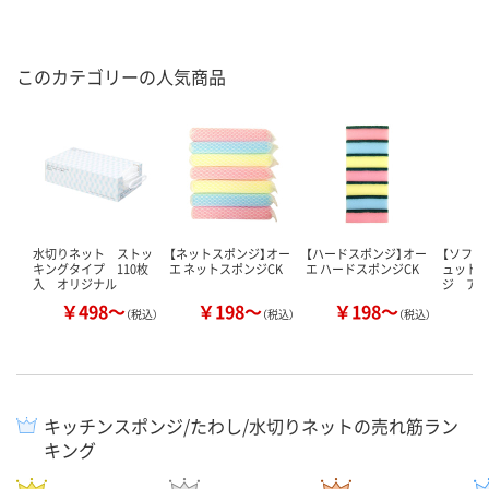
このカテゴリーの人気商品
水切りネット ストッ
【ネットスポンジ】オー
【ハードスポンジ】オー
【ソフト
キングタイプ 110枚
エ ネットスポンジCK
エ ハードスポンジCK
ュット
入 オリジナル
ジ ア
￥498～
￥198～
￥198～
￥
（税込）
（税込）
（税込）
キッチンスポンジ/たわし/水切りネットの売れ筋ラン
キング