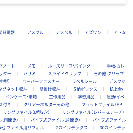
朝日電器
アスクル
アスベル
アズワン
アトム
グノート
メモ
ルーズリーフ/バインダー
手帳/カレ
ッター
ハサミ
スライドクリップ
その他 クリップ
中型）
ペーパーファスナー
ラベルシール
デスクマ
マグネット収納
壁掛け収納
収納ボックス
机上台/
ペンケース・筆箱
工作用品
学習用品
運動/イベ
ス付き
クリアーホルダーその他
フラットファイル（PP
リングファイル（D型2穴）
リングファイル（レバー式アーチ）
（両開き）
パイプ式ファイル（片開き）
パイプ式ファイル
の他 ファイル用リフィル
2穴インデックス
30穴インデッ