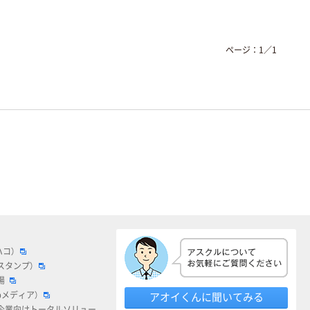
ページ：
1
／
1
ハコ）
スタンプ）
場
bメディア）
アオイくんに聞いてみる