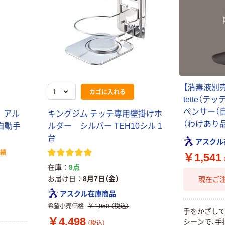
【消毒液別
カゴに入れる
tette（テ
ペンサー（自
） アル
キングジム テッテ専用壁掛けホ
（わけあり品
自動手
ルダー シルバー TEH10シル 1
台
アスクル
実績
￥1,541
在庫
9点
お届け日
8月7日（金）
現在ご
アスクル在庫商品
希望小売価格
￥4,950
（税込）
手をかざして
￥4,498
シーンで、手
（税込）