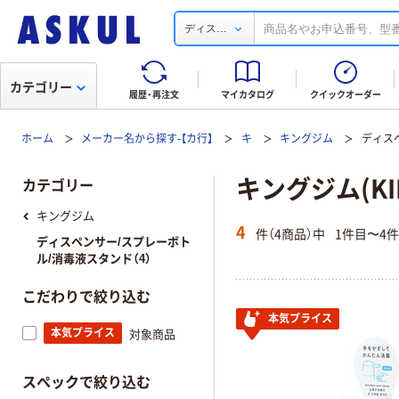
...
ディス
カテゴリー
履歴・再注文
マイカタログ
クイックオーダー
ホーム
メーカー名から探す-【カ行】
キ
キングジム
ディス
キングジム(K
カテゴリー
キングジム
4
件（4商品）中
1件目〜4
ディスペンサー/スプレーボト
ル/消毒液スタンド（4）
こだわりで絞り込む
本気プライス
本気プライス
対象商品
スペックで絞り込む