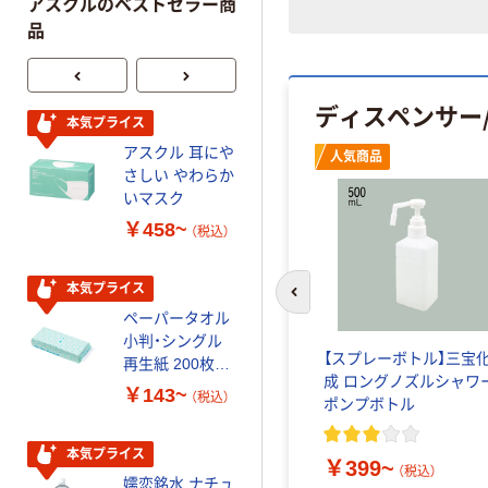
アスクルのベストセラー商
品
ディスペンサー
本気プライス
本気プライス
アスクル 耳にや
ファーストレイ
人気商品
さしい やわらか
ト ホワイト紙コ
いマスク
ップ
￥458~
￥374~
（税込）
（税込）
本気プライス
オリジナル
前のスライドへ
ペーパータオル
スズラン 酒精綿
小判・シングル
G バルクタイプ
【スプレーボトル】三宝
再生紙 200枚
指定医薬部外品
成 ロングノズルシャワ
FSC認証紙 アス
￥143~
￥140~
（税込）
（税込）
ポンプボトル
クルオリジナル
本気プライス
本気プライス
￥399~
（税込）
嬬恋銘水 ナチュ
ティッシュペー