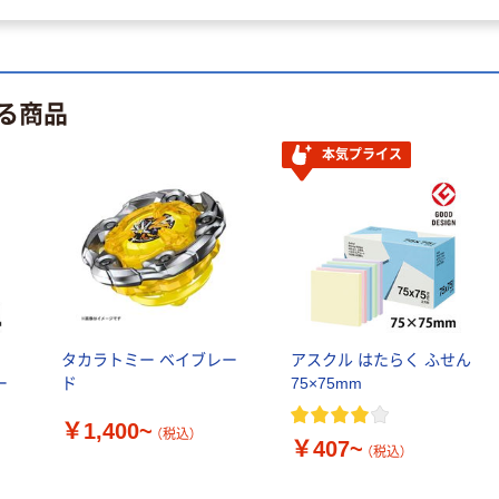
ラルミネラルウ
ォーター 500ml
キャップシール
￥1,037~
付き／2Lラベル
（税込）
る商品
レス 10本
本気プライス
本気プライス
ペーパータオル
中判 バージンパ
ルプ100％ 200
枚入 PEFC認証
￥156~
（税込）
シングル アスク
ルオリジナル
オリジナル
【アスクル限定】
ル
タカラトミー ベイブレー
アスクル はたらく ふせん
ファーストレイ
ー
ド
75×75mm
ト ニトリルグ
ローブ ホワイ
￥1,400~
￥698~
（税込）
（税込）
￥407~
ト 粉なし（パ
（税込）
ウダーフリー）