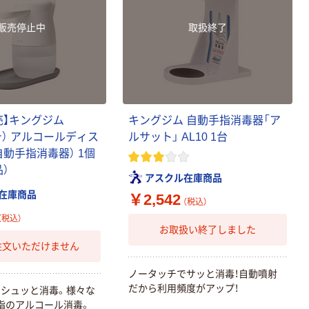
販売停止中
取扱終了
売】キングジム
キングジム 自動手指消毒器「ア
ッテ） アルコールディス
ルサット」 AL10 1台
動手指消毒器） 1個
）
アスクル在庫商品
在庫商品
￥2,542
（税込）
（税込）
お取扱い終了しました
注文いただけません
ノータッチでサッと消毒！自動噴射
だから利用頻度がアップ！
シュッと消毒。様々な
指のアルコール消毒。