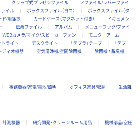
クリップ式プレゼンファイル
Zファイル/レバーファイ
ファイル
ボックスファイル（ヨコ）
ボックスファイル（タ
ード/用箋挟
カードケース（マグネット付き）
ドキュメン
ー
伝票ファイル
アルバム
メニューブック/ファイ
WEBカメラ/マイク/スピーカーフォン
モニターアーム
ットライト
デスクライト
「テプラ」テープ
「テプ
ーディオ機器
空気清浄機/空間除菌機
除菌機 / 脱臭機
事務機器/家電/電池/照明
オフィス家具/収納
生活雑
計測機器
研究開発・クリーンルーム用品
機械部品/空圧