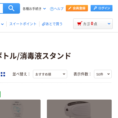
ヘルプ
各種お手続き
0
スイートポイント
あとで買う
カゴ
点
ーボトル/消毒液スタンド
並べ替え：
表示件数：