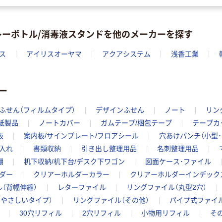
レーボトル/消毒液スタンドを他のメーカーを探す
ス
アイリスオーヤマ
アクアシステム
浅香工業
ー
ふせん（フィルムタイプ）
デザインふせん
ノート
リン
紙製品
ノートカバー
ガムテープ/梱包テープ
テープカ
板
案内板/サインプレート/フロアシール
穴あけパンチ（小型･
入れ
書類収納
引き出し整理用品
名刺整理用品
棚
机下収納/机下台/デスク下ワゴン
図面ケース･ファイル
ダー
クリアーホルダーカラー
クリアーホルダーインデック
（背幅伸縮）
レターファイル
リングファイル（丸型2穴）
やさしいタイプ）
リングファイル（その他）
パイプ式ファイル
30穴リフィル
2穴リフィル
小物用リフィル
そ