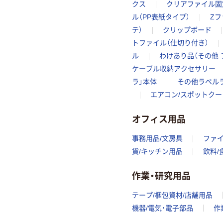
クス
クリアファイル固
ル（PP表紙タイプ）
Zフ
テ）
クリップボード
トファイル（仕切り付き）
ル
わけあり品（その他 
ケーブル収納アクセサリー
ラ」本体
その他ラベル
エアコン/スポットクー
オフィス用品
事務用品/文房具
ファ
貨/キッチン用品
飲料/
作業・研究用品
テープ/梱包資材/店舗用品
機器/電気・電子部品
作