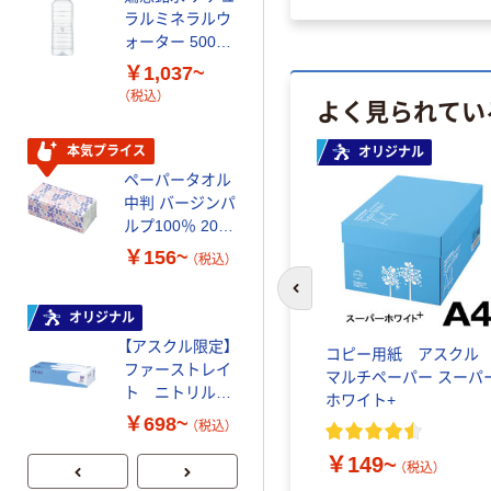
ラルミネラルウ
パー ボックス
ォーター 500ml
モカ 200組 5個
キャップシール
アスクル オリジ
￥1,037~
￥428~
（税込）
付き／2Lラベル
ナルティッシュ
（税込）
よく見られてい
レス 10本
PEFC認証
オリジナル
本気プライス
オリジナル
【アスクル限定】
ペーパータオル
ファーストレイ
中判 バージンパ
ト ニトリルグ
ルプ100％ 200
ローブ ブル
￥698~
（税込）
枚入 PEFC認証
ー 粉なし（パ
￥156~
（税込）
シングル アスク
ウダーフリー）
ルオリジナル
前のスライドへ
人気商品
オリジナル
サントリー 天然
【アスクル限定】
水 ミネラルウォ
コピー用紙 アスク
ファーストレイ
ーター ペットボ
マルチペーパー スーパ
ト ニトリルグ
トル
ホワイト+
￥686~
（税込）
ローブ ホワイ
￥698~
（税込）
ト 粉なし（パ
￥149~
ウダーフリー）
（税込）