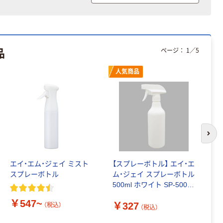
品
ページ：
1
／
5
人気商品
次の
エイ・エム・ジェイ ミスト
【スプレーボトル】 エイ・エ
プ
スプレーボトル
ム・ジェイ スプレーボトル
ト
500ml ホワイト SP-500S
1個
￥547~
￥
￥327
（税込）
（税込）