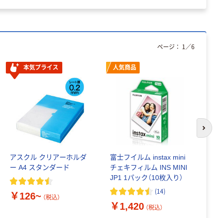
ページ：
1
／
6
本気プライス
人気商品
次の
アスクル クリアーホルダ
富士フイルム instax mini
ゴ
ー A4 スタンダード
チェキフィルム INS MINI
乳
JP1 1パック（10枚入り）
詰
1
(
14
)
￥126~
（税込）
￥1,420
￥
（税込）