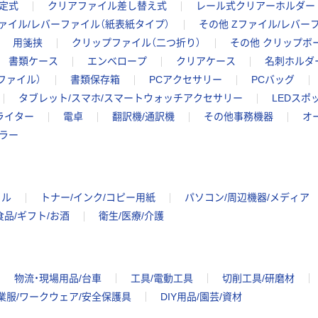
定式
クリアファイル差し替え式
レール式クリアーホルダー
ァイル/レバーファイル（紙表紙タイプ）
その他 Zファイル/レバー
用箋挟
クリップファイル（二つ折り）
その他 クリップボ
書類ケース
エンベロープ
クリアケース
名刺ホルダ
ファイル）
書類保存箱
PCアクセサリー
PCバッグ
タブレット/スマホ/スマートウォッチアクセサリー
LEDスポ
ライター
電卓
翻訳機/通訳機
その他事務機器
オ
ラー
イル
トナー/インク/コピー用紙
パソコン/周辺機器/メディア
食品/ギフト/お酒
衛生/医療/介護
物流・現場用品/台車
工具/電動工具
切削工具/研磨材
業服/ワークウェア/安全保護具
DIY用品/園芸/資材