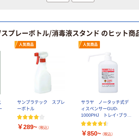
/スプレーボトル/消毒液スタンド のヒット商
期間限定価格
本気プライス
アスクル プラ
アスクル 耳にや
人気商品
人気商品
スチックグロー
さしい やわらか
ブ 薄手 粉な
いマスク
し（パウダーフ
￥298~
￥458~
（税込）
（税込）
リー）
本気プライス
ペーパータオル
小判・シングル
化
サンプラテック スプレ
サラヤ ノータッチ式デ
再生紙 200枚
ー
ーボトル
ィスペンサーGUD-
FSC認証紙 アス
￥143~
（税込）
1000PHJ トレイ・ブラケ
クルオリジナル
ット付
￥289~
（税込）
本気プライス
￥850~
（税込）
嬬恋銘水 ナチュ