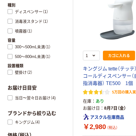
種別
ディスペンサー（1）
消毒液スタンド（1）
噴霧器（1）
容量
300～500mL未満（1）
カゴに入れる
500～800mL未満（1）
設置種類
キングジム tette（テッテ
壁掛け（2）
コールディスペンサー（
指消毒器） TE500 1個
お届け日目安
5万回の購入
当日〜翌々日お届け（4)
在庫
あり
お届け日
8月7日（金）
ブランドから絞り込む
アスクル在庫商品
キングジム（4）
￥2,980
（税込）
価格（税込）