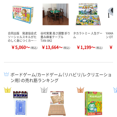
合同出版 発達協会式
谷村実業 高さ調整 折り
タカラトミー 人生ゲー
YAMAZ
ソーシャルスキルがた
畳み麻雀テーブル
ム
ン OTP-
のしく身につくカー…
TAN-842
￥5,060～
￥13,664～
￥1,199～
￥5
（税込）
（税込）
（税込）
ボードゲーム/カードゲーム（リハビリ/レクリエーショ
ン用）の売れ筋ランキング