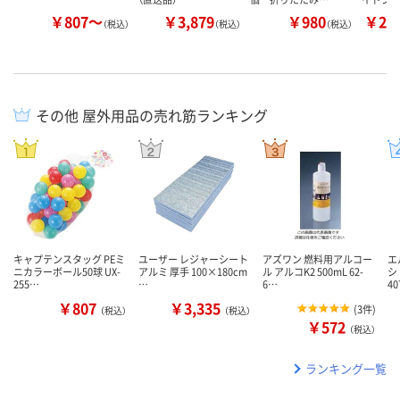
￥807～
￥3,879
￥980
￥20
（税込）
（税込）
（税込）
その他 屋外用品の売れ筋ランキング
キャプテンスタッグ PEミ
ユーザー レジャーシート
アズワン 燃料用アルコー
エ
ニカラーボール50球 UX-
アルミ 厚手 100×180cm
ル アルコK2 500mL 62-
シ
255…
…
6…
40
￥807
￥3,335
(
3件
)
（税込）
（税込）
￥572
（税込）
ランキング一覧