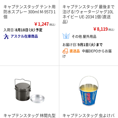
キャプテンスタッグ テント用
キャプテンスタッグ 最後まで
防水スプレー 300ml M-9573 1
注げる!ウォータージャグ10L
個
ネイビー UE-2034 1個（直送
品）
￥1,247
（税込）
￥8,119
入荷日：
8月18日（火）予定
（税込）
アスクル在庫商品
その他 屋外用品
お届け日：
9月1日（火）まで
直送品
中越DEPOからお届
け
キャプテンスタッグ 林間丸型
キャプテンスタッグ 虫よけバ