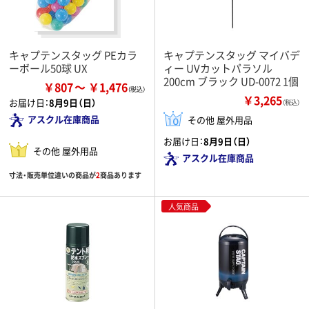
キャプテンスタッグ PEカラ
キャプテンスタッグ マイバデ
ーボール50球 UX
ィー UVカットパラソル
200cm ブラック UD-0072 1個
￥807
￥1,476
￥3,265
お届け日：
8月9日（日）
（税込）
アスクル在庫商品
その他 屋外用品
お届け日：
8月9日（日）
その他 屋外用品
アスクル在庫商品
寸法・販売単位違いの商品が
2
商品あります
人気商品