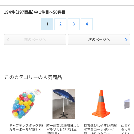
194件（397商品）中 1件目～50件目
1
2
3
4
前のページへ
次のページへ
このカテゴリーの人気商品
キャプテンスタッグ PE
結一産業 現場用日よけ
持ち運びしやすい伸縮
山善（YA
カラーボール50球 UX
パラソル N22-23 1本
式三角コーン 45cm 1
タッチタ
（直送品）
個 折りたたみ…
イドシ