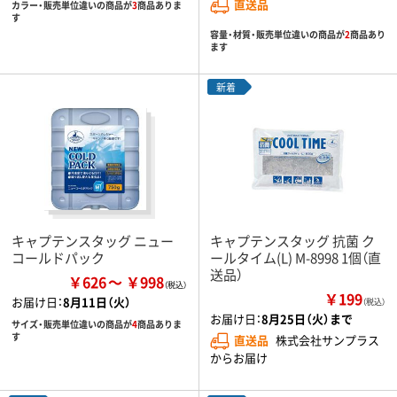
直送品
カラー・販売単位違いの商品が
3
商品ありま
す
容量・材質・販売単位違いの商品が
2
商品あり
ます
新着
キャプテンスタッグ ニュー
キャプテンスタッグ 抗菌 ク
コールドパック
ールタイム(L) M-8998 1個（直
送品）
￥626
￥998
￥199
お届け日：
8月11日（火）
（税込）
お届け日：
8月25日（火）まで
サイズ・販売単位違いの商品が
4
商品ありま
す
直送品
株式会社サンプラス
からお届け