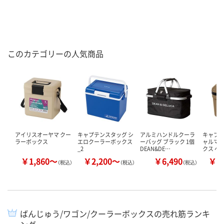
このカテゴリーの人気商品
アイリスオーヤマ クー
キャプテンスタッグ シ
アルミハンドルクーラ
キャプテ
ラーボックス
エロクーラーボックス
ーバッグ ブラック 1個
ャルマン
_2
DEAN&DE…
クス ベ
￥1,860～
￥2,200～
￥6,490
￥2
（税込）
（税込）
（税込）
ばんじゅう/ワゴン/クーラーボックスの売れ筋ランキ