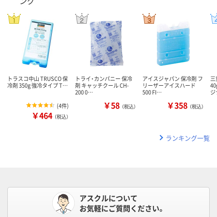
ング
トラスコ中山 TRUSCO 保
トライ・カンパニー 保冷
アイスジャパン 保冷剤 フ
三
冷剤 350g 強冷タイプ T…
剤 キャッチクール CH-
リーザーアイスハード
4
200 0…
500 FI…
ジ
￥58
￥358
(
4件
)
（税込）
（税込）
￥464
（税込）
ランキング一覧
アスクルについて
お気軽にご質問ください。