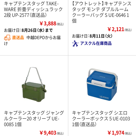
キャプテンスタッグ TAKE-
【アウトレット】キャプテンス
WARE 折畳ディッシュラック
タッグ モンテ ダブルルーム
2段 UP-2577（直送品）
クーラーバッグ S UE-0646 1
個
￥3,888
（税込）
￥2,121
お届け日：
8月26日（水）まで
（税込）
お届け日：
8月11日（火）
直送品
中越DEPOからお届
アスクル在庫商品
け
キャプテンスタッグ ジャング
キャプテンスタッグ シエロ
ルクーラー20 オリーブ UE-
クーラーボックス 5 UE-0103
0085 1個
1個（直送品）
￥9,403
￥1,974
（税込）
（税込）