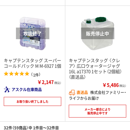
キャプテンスタッグ スーパー
キャプテンスタッグ 〈クレ
コールドパック M M-6927 1個
ア〉 広口ウォータージャグ
16L a17370 1セット（2個組）
（
）
1件
（直送品）
￥2,147
（税込）
￥5,486
（税込）
アスクル在庫商品
直送品
株式会社ファミリー・
ライフからお届け
お取り扱い終了しました
メーカー都合により
販売停止中です
32件（59商品）中 1件目～32件目