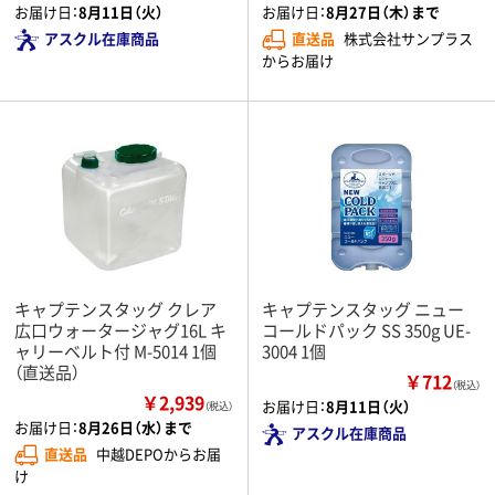
お届け日：
8月11日（火）
お届け日：
8月27日（木）まで
アスクル在庫商品
直送品
株式会社サンプラス
からお届け
キャプテンスタッグ クレア
キャプテンスタッグ ニュー
広口ウォータージャグ16L キ
コールドパック SS 350g UE-
ャリーベルト付 M-5014 1個
3004 1個
（直送品）
￥712
（税込）
￥2,939
お届け日：
8月11日（火）
（税込）
お届け日：
8月26日（水）まで
アスクル在庫商品
直送品
中越DEPOからお届
け