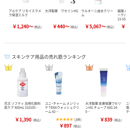
アルケア リモイスラメ
大洋製薬 ワセリンHG
ウルオーニ撥水クリー
越屋メデ
ラ保湿ミルク
ム
ーテル
23-6551
￥1,240～
￥440～
￥5,067～
￥1
（税込）
（税込）
（税込）
スキンケア用品の売れ筋ランキング
花王 ソフティ 浴用化粧料
ユニ・チャーム メンリッ
大洋製薬 皮膚保護ワセリ
ニ
肌ケア 400mL 510105…
ケ TENAウォッシュクリ
ンHG チューブ 60G 24-
落
ーム 42…
5…
テ
￥1,390
￥839
(
3件
)
（税込）
（税込）
￥897
（税込）