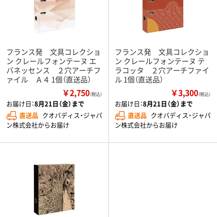
フランス発 文具コレクショ
フランス発 文具コレクショ
ン クレールフォンテーヌ エ
ン クレールフォンテーヌ テ
バネッセンス ２穴アーチフ
ラコッタ ２穴アーチファイ
ァイル Ａ４ 1個（直送品）
ル 1個（直送品）
￥2,750
￥3,300
（税込）
（税込）
お届け日：
8月21日（金）まで
お届け日：
8月21日（金）まで
直送品
クオバディス・ジャパ
直送品
クオバディス・ジャパ
ン株式会社からお届け
ン株式会社からお届け