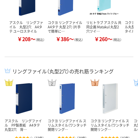
アスクル リングファ
コクヨ リングファイル
リヒトラブ アスクル 共
コクヨ
イル 丸型2穴 A4タ
A4タテ 丸型 2穴 （片手
同企画 Matakul 丸型2
ル丸型2
テ ユーロスタイル
で簡単に…
穴ツイ…
タイル（
￥208～
￥386～
￥260～
￥
（税込）
（税込）
（税込）
リングファイル（丸型2穴）の売れ筋ランキング
アスクル リングファイ
コクヨ リングファイル ス
コクヨ リングファイル ス
コ
ル PP製表紙 A4タテ
リムスタイル（ワンタッチ
リムスタイル（ワンタッチ
丸
丸型2穴 背…
開閉リング…
開閉リング…
ル
(
33件
)
(
30件
)
(
15件
)