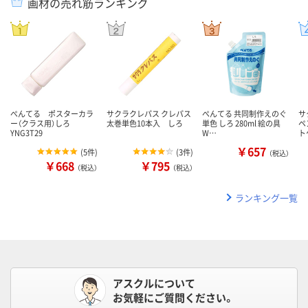
画材の売れ筋ランキング
ぺんてる ポスターカラ
サクラクレパス クレパス
ぺんてる 共同制作えのぐ
サ
ー（クラス用）しろ
太巻単色10本入 しろ
単色 しろ 280ml 絵の具
ペ
YNG3T29
W…
ト
￥657
(
5件
)
(
3件
)
（税込）
￥668
￥795
（税込）
（税込）
ランキング一覧
アスクルについて
お気軽にご質問ください。