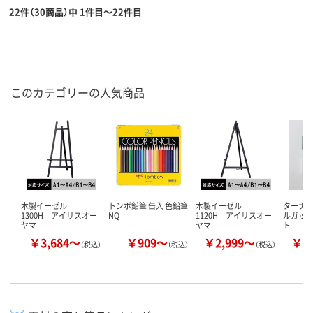
22件（30商品）中 1件目～22件目
このカテゴリーの人気商品
木製イーゼル
トンボ鉛筆 缶入 色鉛筆
木製イーゼル
ターナ
1300H アイリスオー
NQ
1120H アイリスオー
ルガッ
ヤマ
ヤマ
ト
￥3,684～
￥909～
￥2,999～
￥1
（税込）
（税込）
（税込）