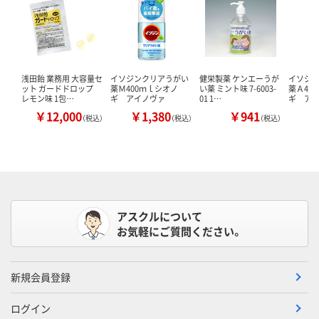
浅田飴 業務用 大容量セ
イソジンクリアうがい
健栄製薬 ケンエーうが
イソジ
ット ガードドロップ
薬Ｍ400ｍｌシオノ
い薬 ミント味 7-6003-
薬Ａ40
レモン味 1包…
ギ アイノヴァ
01 1…
ギ ア
￥12,000
￥1,380
￥941
￥
（税込）
（税込）
（税込）
アスクルについて
お気軽にご質問ください。
新規会員登録
ログイン