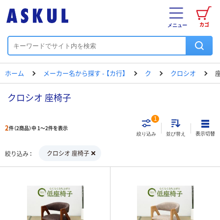
カゴ
メニュー
ホーム
メーカー名から探す - 【カ行】
ク
クロシオ
クロシオ 座椅子
1
2
件（2商品）中 1～2件を表示
表示切替
絞り込み
並び替え
クロシオ 座椅子
絞り込み