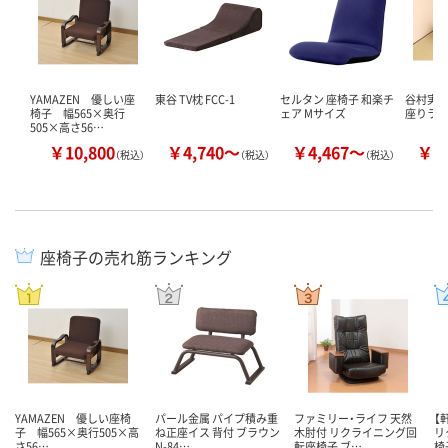
YAMAZEN 優しい座
東谷 TV枕 FCC-1
セルタン 座椅子 和楽チ
谷村実業
椅子 幅565×奥行
ェア Mサイズ
座りラ
505×高さ56…
￥10,800
￥4,740～
￥4,467～
￥7
（税込）
（税込）
（税込）
座椅子の売れ筋ランキング
YAMAZEN 優しい座椅
パール金属 パイプ積み重
ファミリー・ライフ 天然
【
子 幅565×奥行505×高
ね正座イス 背付 ブラウン
木肘付 リクライニング回
リ
さ56…
N-84…
転座椅子 ブ…
椅