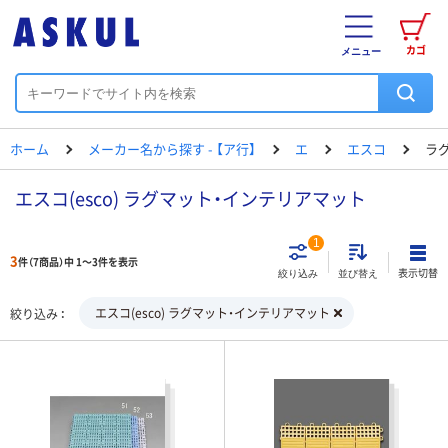
カゴ
メニュー
ホーム
メーカー名から探す - 【ア行】
エ
エスコ
ラ
エスコ(esco) ラグマット・インテリアマット
1
3
件（7商品）中 1～3件を表示
表示切替
絞り込み
並び替え
エスコ(esco) ラグマット・インテリアマット
絞り込み