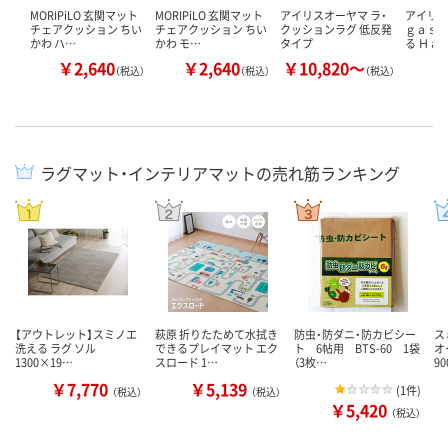
MORIPiLO 玄関マット
MORIPiLO 玄関マット
アイリスオーヤマ ラ・
アイリス
チェアクッション ちい
チェアクッション ちい
クッションラグ 低反発
ｇａｓｈ
かわ ハ…
かわ モ…
タイプ
る Ｈａ
￥2,640
￥2,640
￥10,820～
￥
（税込）
（税込）
（税込）
ラグマット・インテリアマットの売れ筋ランキング
【アウトレット】スミノエ
萩原 折りたためて水拭き
防虫・防ダニ・防カビシー
ス
洗える ラグ ソル
できるプレイマット エク
ト 6帖用 BTS-60 1袋
オ
1300×19…
スロード 1…
（3枚…
9
￥7,770
￥5,139
(
1件
)
（税込）
（税込）
￥5,420
（税込）