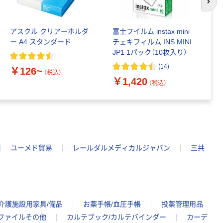
次の
アスクル クリアーホルダ
富士フイルム instax mini
ゴ
ー A4 スタンダード
チェキフィルム INS MINI
乳
JP1 1パック（10枚入り）
詰
1
(
14
)
￥126~
（税込）
￥1,420
￥
（税込）
ユーメド貿易
レールダルメディカルジャパン
三共
介護施設用家具/備品
お薬手帳/血圧手帳
投薬管理用品
ファイルその他
カルテブック/カルテバインダー
カーデ