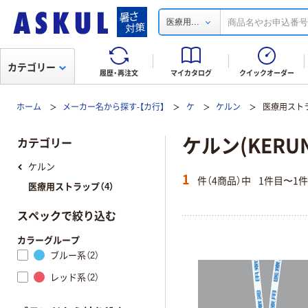
...
医療用
カテゴリー
履歴・再注文
マイカタログ
クイックオーダー
ホーム
メーカー名から探す-【カ行】
ケ
ケルン
医療用スト
ケルン(KERU
カテゴリー
ケルン
1
件（4商品）中
1件目〜1
医療用ストラップ（4）
スペックで絞り込む
カラーグループ
ブルー系（2）
レッド系（2）