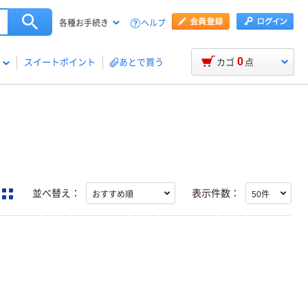
ヘルプ
各種お手続き
0
スイートポイント
あとで買う
カゴ
点
並べ替え：
表示件数：