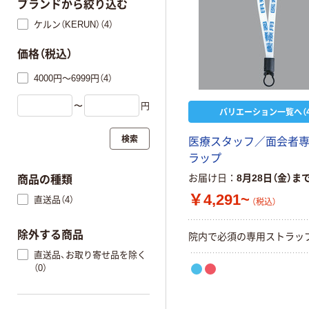
ブランドから絞り込む
ケルン（KERUN）（4）
価格（税込）
4000円～6999円（4）
〜
円
バリエーション一覧へ（4
検索
医療スタッフ／面会者
ラップ
お届け日
8月28日（金）ま
商品の種類
￥4,291~
直送品（4）
（税込）
除外する商品
院内で必須の専用ストラッ
直送品、お取り寄せ品を除く
（0）