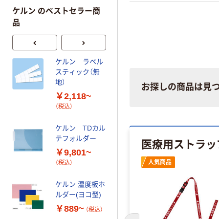
ケルン のベストセラー商
品
ケルン ラベル
人気商品
スティック（無
ケルン ハリポイ
地）
お探しの商品は見
ボックス KH-
￥2,118~
910 1個
（税込）
￥826
（税込）
ケルン TDカル
カゴへ
テフォルダー
医療用ストラッ
￥9,801~
ケルン カルテナ
人気商品
（税込）
ンバーラベル
KS-757
ケルン 温度板ホ
￥1,382~
ルダー(ヨコ型)
（税込）
￥889~
（税込）