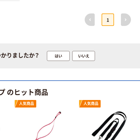
前へ
次へ
1
ケルン ラベル
スティック（無
地）
つかりましたか？
はい
いいえ
￥2,118~
（税込）
ケルン TDカル
テフォルダー
プ のヒット商品
￥9,801~
人気商品
人気商品
（税込）
ケルン 温度板ホ
ルダー(ヨコ型)
￥889~
（税込）