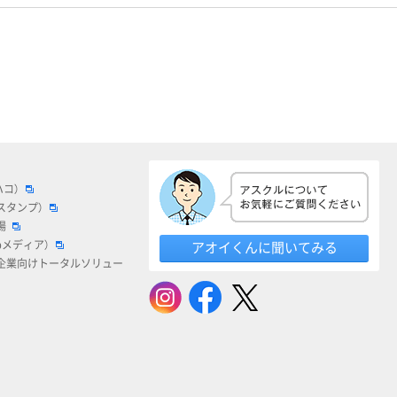
ハコ）
スタンプ）
場
bメディア）
アオイくんに聞いてみる
企業向けトータルソリュー