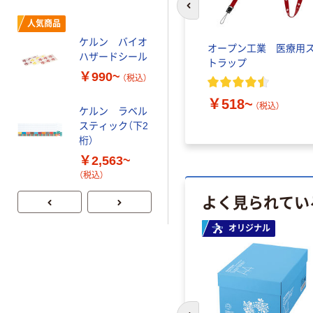
ケルン TDカル
前のスライドへ
人気商品
テフォルダー
（抗菌ケルンボ
ケルン バイオ
ベビーベ
オープン工業 医療用
ード製）
ハザードシール
￥11,346~
62-
トラップ
（税込）
￥990~
（税込）
￥518~
（税込）
ケルン ラベル
スティック（下2
桁）
￥2,563~
（税込）
よく見られてい
オリジナル