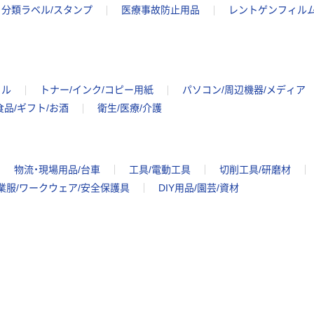
分類ラベル/スタンプ
医療事故防止用品
レントゲンフィル
イル
トナー/インク/コピー用紙
パソコン/周辺機器/メディア
食品/ギフト/お酒
衛生/医療/介護
物流・現場用品/台車
工具/電動工具
切削工具/研磨材
業服/ワークウェア/安全保護具
DIY用品/園芸/資材