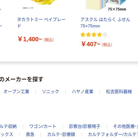
ル
タカラトミー ベイブレー
アスクル はたらく ふせん
ー
ド
75×75mm
￥1,400~
（税込）
￥407~
（税込）
のメーカーを探す
オープン工業
ソニック
ハヤノ産業
松吉医科器械
ルテ収納
ワゴン/カート
診察台/診察椅子
その他医療・
ボックス
救急
カルテ・診療録
カルテフォルダー/カルテ