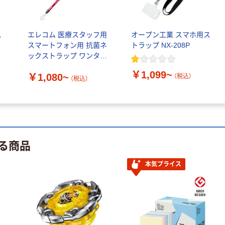
人気商品
ケルン バイオ
ス
エレコム 医療スタッフ用
オープン工業 スマホ用ス
ハザードシール
スマートフォン用 抗菌ネ
トラップ NX-208P
￥990~
ックストラップ ワンタッ
（税込）
チ着脱 PHSTHNEME
￥1,099~
￥1,080~
（税込）
（税込）
ケルン ラベル
スティック（下2
桁）
￥2,563~
（税込）
る商品
本気プライス