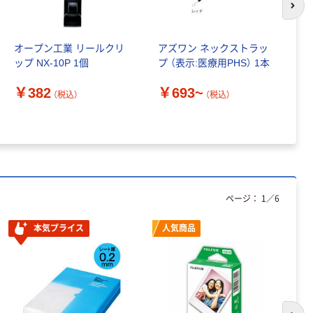
次の
オープン工業 リールクリ
アズワン ネックストラッ
オ
ップ NX-10P 1個
プ （表示:医療用PHS） 1本
ト
フ
￥382
￥693~
（税込）
（税込）
￥
ページ：
1
／
6
本気プライス
人気商品