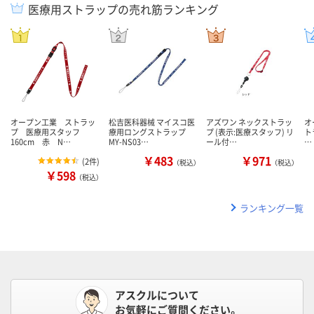
医療用ストラップの売れ筋ランキング
オープン工業 ストラッ
松吉医科器械 マイスコ医
アズワン ネックストラッ
オ
プ 医療用スタッフ
療用ロングストラップ
プ (表示:医療スタッフ) リ
ト
160cm 赤 N…
MY-NS03…
ール付…
…
￥483
￥971
(
2件
)
（税込）
（税込）
￥598
（税込）
ランキング一覧
アスクルについて
お気軽にご質問ください。