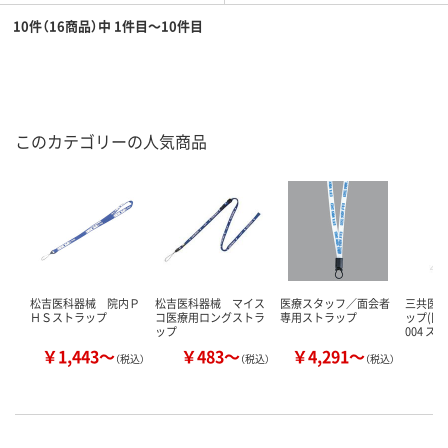
10件（16商品）中 1件目～10件目
このカテゴリーの人気商品
松吉医科器械 院内Ｐ
松吉医科器械 マイス
医療スタッフ／面会者
三共医療
ＨＳストラップ
コ医療用ロングストラ
専用ストラップ
ップ(医療
ップ
004 ス…
￥1,443～
￥483～
￥4,291～
￥
（税込）
（税込）
（税込）