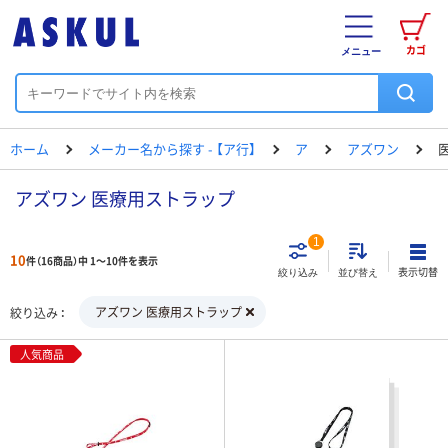
カゴ
メニュー
ホーム
メーカー名から探す - 【ア行】
ア
アズワン
アズワン 医療用ストラップ
1
10
件（16商品）中 1～10件を表示
表示切替
絞り込み
並び替え
アズワン 医療用ストラップ
絞り込み
人気商品