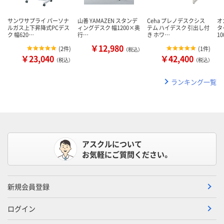
サンワサプライ パーソナ
山善 YAMAZEN スタンデ
Ceha プレノデスクシス
オ
ルガス上下昇降式PCデス
ィングデスク 幅1200×奥
テム ハイデスク 引出し付
タ
ク 幅620…
行…
き ホワ…
1
￥12,980
(
2件
)
(
1件
)
（税込）
￥23,040
￥42,400
（税込）
（税込）
ランキング一覧
アスクルについて
お気軽にご質問ください。
新規会員登録
ログイン