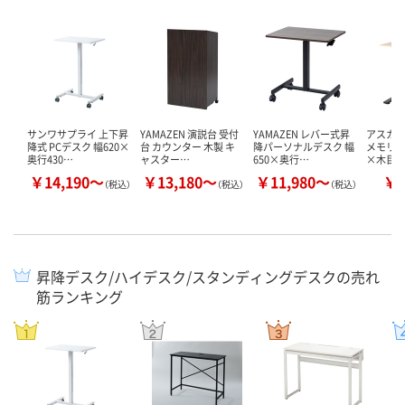
サンワサプライ 上下昇
YAMAZEN 演説台 受付
YAMAZEN レバー式昇
アスカ 
降式 PCデスク 幅620×
台 カウンター 木製 キ
降パーソナルデスク 幅
メモリー付
奥行430…
ャスター…
650×奥行…
×木目 
￥14,190～
￥13,180～
￥11,980～
￥3
（税込）
（税込）
（税込）
昇降デスク/ハイデスク/スタンディングデスクの売れ
筋ランキング