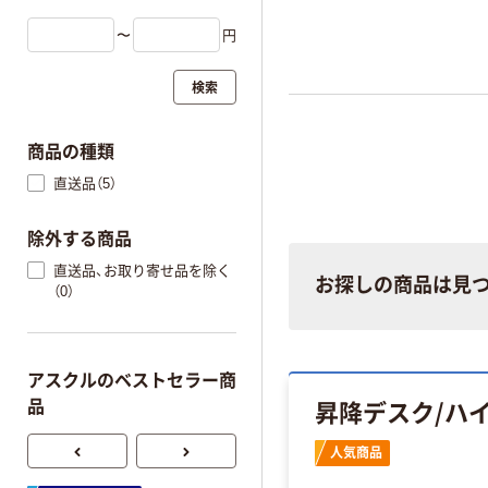
〜
円
検索
商品の種類
直送品（5）
除外する商品
直送品、お取り寄せ品を除く
お探しの商品は見
（0）
アスクルのベストセラー商
昇降デスク/ハ
品
人気商品