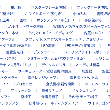
プ
掲示板
ポスターフレーム/額縁
ブラックボード/黒板
（壁掛け）
ホワイトボード（脚付き）
小物入れ
書類収
/机上棚
画材
ボックスファイル（ヨコ）
書類保存箱
LAN・ネットワーク機器
WEBカメラ/マイク/スピーカーフォ
ェクター本体
外付けHDD（ハードディスク）
内蔵HDD（ハー
ng)ケーブル
タブレット/スマホ/スマートウォッチアクセサリー
ータブル電源/蓄電池
LED電球
LED蛍光灯（直管型）
L
直管蛍光灯
デスクライト
シーリングライト/スポット
ー（パウチ）
ラミネートフィルム（パウチフィルム）
大型シュ
テナンス用品/ゴミ袋
デジタルカメラ
オーディオ機器
ーマー
サーキュレーター/送排風機/換気扇
加湿器
空気
ットクーラー
電子レンジ/オーブン
電気ポット/ケトル
ー/フードプロセッサー
食洗機/食器乾燥機
ホームベーカリ
電
マッサージ器
布張りチェア
メッシュチェア
レ
ソファ
座椅子
介護用椅子
その他 チェア/椅子
ィングデスク
研修机/フォールディングデスク
サイドワゴン