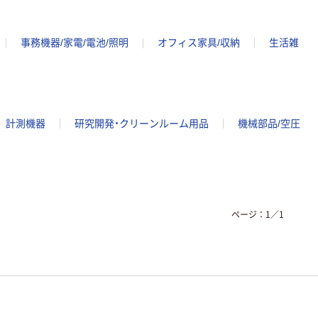
事務機器/家電/電池/照明
オフィス家具/収納
生活雑
計測機器
研究開発・クリーンルーム用品
機械部品/空圧
ページ：
1
／
1