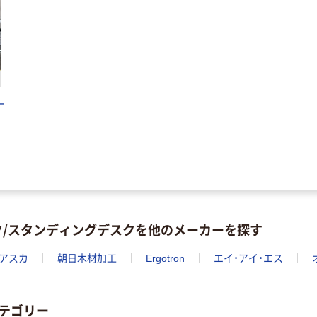
オリジナル
人気商品
【アスクル限定】
サントリー 天然
ファーストレイ
水 ミネラルウォ
ト ニトリルグ
ーター ペットボ
ローブ ブル
￥698~
（税込）
トル
ー 粉なし（パ
￥686~
（税込）
ー
ウダーフリー）
オリジナル
本気プライス
アスクル 検査用
ファーストレイ
ディスポパンツ
ト ホワイト紙コ
￥96~
（税込）
ップ
￥374~
（税込）
ク/スタンディングデスクを他のメーカーを探す
アスカ
朝日木材加工
Ergotron
エイ・アイ・エス
テゴリー