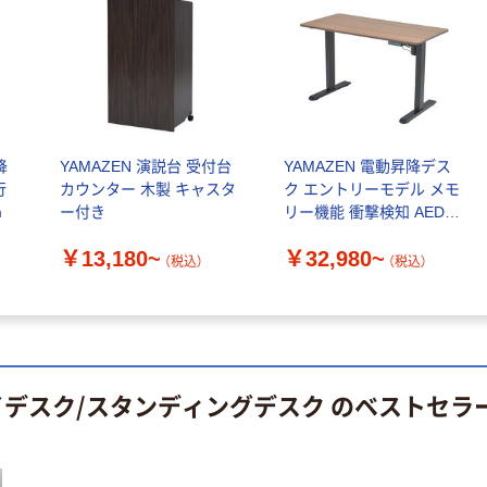
本気プライス
オリジナル
蛍光オプテック
【アスクル限定】
ス1(アスクル限
ファーストレイ
定モデル) 蛍光
ト ニトリルグ
ペン ゼブラ
ローブ ホワイ
￥52~
￥698~
（税込）
（税込）
ト 粉なし（パ
ウダーフリー）
降
YAMAZEN 演説台 受付台
YAMAZEN 電動昇降デス
本気プライス
本気プライス
行
カウンター 木製 キャスタ
ク エントリーモデル メモ
嬬恋銘水 ナチュ
ペーパータオル
m
ー付き
リー機能 衝撃検知 AED-
ラルミネラルウ
小判・シングル
1260
ォーター 500ml
再生紙 200枚
￥13,180~
￥32,980~
（税込）
（税込）
キャップシール
FSC認証紙 アス
￥1,037~
￥143~
（税込）
付き／2Lラベル
クルオリジナル
（税込）
レス 10本
本気プライス
オリジナル
ティッシュペー
スズラン 酒精綿
パー ボックス
イデスク/スタンディングデスク のベストセラ
G バルクタイプ
モカ 200組 5個
指定医薬部外品
アスクル オリジ
￥428~
（税込）
ナルティッシュ
￥140~
（税込）
PEFC認証