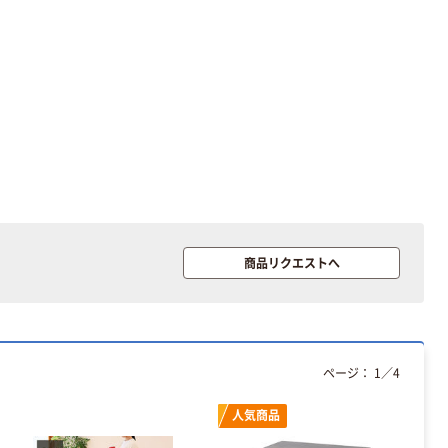
商品リクエストへ
ページ：
1
／
4
人気商品