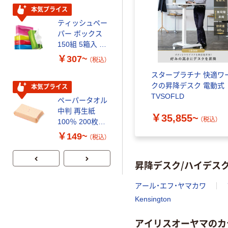
本気プライス
本気プライス
ティッシュペー
トイレットペー
パー ボックス
パー シングル
150組 5箱入 ア
120ｍ 再生紙
スクル スマート
100% 6ロール
￥307~
￥455~
（税込）
（税込）
コンパクト ビ
リサイクル100
スタープラチナ 快適ワ
ビッド PEFC認
芯あり FSC認
クの昇降デスク 電動式
証
証
本気プライス
期間限定価格
TVSOFLD
ペーパータオル
アスクル プラ
中判 再生紙
スチックグロー
￥35,855~
（税込）
100％ 200枚
ブ 薄手 粉な
FSC認証 シング
し（パウダーフ
￥149~
￥298~
（税込）
（税込）
ル 大王製紙共同
リー）
企画 オリジナル
昇降デスク/ハイデス
アール・エフ・ヤマカワ
Kensington
アイリスオーヤマのカ