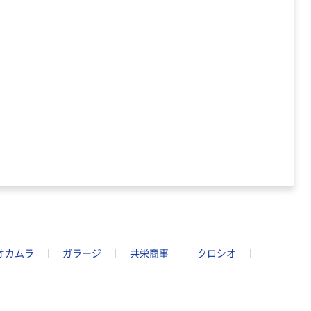
本気プライス
ティッシュペー
パー ボックス
150組 5箱入 ア
スクル スマート
￥307~
（税込）
コンパクト ビ
ビッド PEFC認
証
本気プライス
ペーパータオル
中判 再生紙
100％ 200枚
FSC認証 シング
￥149~
（税込）
ル 大王製紙共同
企画 オリジナル
オカムラ
ガラージ
共栄商事
クロシオ