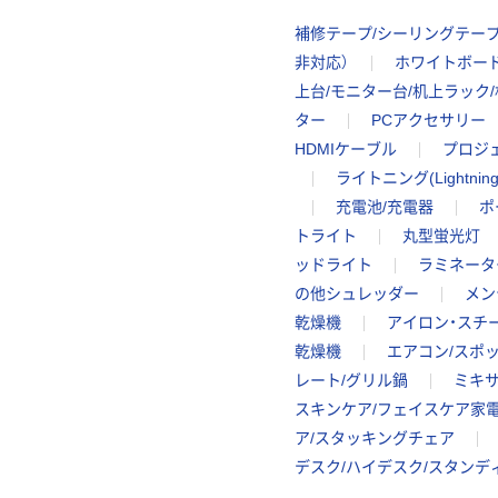
補修テープ/シーリングテー
非対応）
ホワイトボード
上台/モニター台/机上ラック
ター
PCアクセサリー
HDMIケーブル
プロジ
ライトニング(Lightni
充電池/充電器
ポ
トライト
丸型蛍光灯
ッドライト
ラミネータ
の他シュレッダー
メン
乾燥機
アイロン・スチ
乾燥機
エアコン/スポ
レート/グリル鍋
ミキサ
スキンケア/フェイスケア家
ア/スタッキングチェア
デスク/ハイデスク/スタンデ