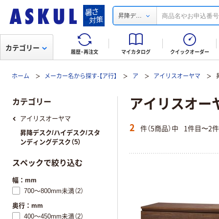
...
昇降デ
カテゴリー
履歴・再注文
マイカタログ
クイックオーダー
ホーム
メーカー名から探す-【ア行】
ア
アイリスオーヤマ
アイリスオーヤ
カテゴリー
アイリスオーヤマ
2
件（5商品）中
1件目〜2
昇降デスク/ハイデスク/スタ
ンディングデスク（5）
スペックで絞り込む
幅：mm
700～800mm未満（2）
奥行：mm
400～450mm未満（2）