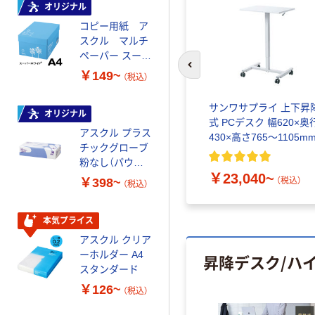
オリジナル
オリジナル
コピー用紙 ア
コピー用紙 マ
スクル マルチ
ルチペーパー
ペーパー スーパ
スーパーエコノ
ーホワイト+
ミー+
前のスライドへ
￥149~
￥149~
（税込）
（税込）
スクシステ
サンワサプライ 上下昇
オリジナル
本気プライス
出し付き/
式 PCデスク 幅620×奥
アスクル プラス
トイレットペー
さ
430×高さ765～1105m
チックグローブ
パー ダブル60
粉なし（パウダ
ｍ 再生紙
￥23,040~
ーフリー）
100% 6ロール
￥398~
￥446~
込）
（税込）
（税込）
（税込）
リサイクル100
芯あり FSC認
証
本気プライス
本気プライス
アスクル クリア
アスクル 耳にや
ーホルダー A4
さしい やわらか
昇降デスク/ハ
スタンダード
いマスク
￥126~
￥458~
（税込）
（税込）