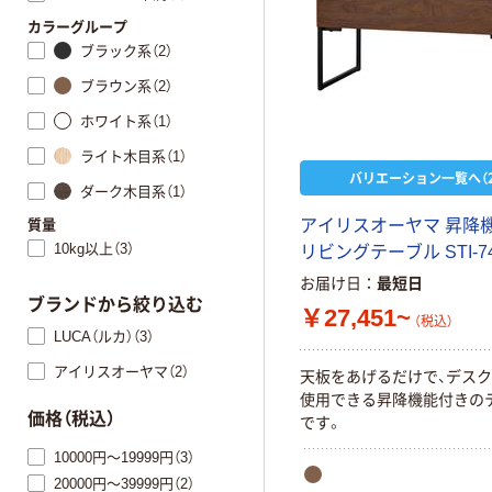
カラーグループ
ブラック系（2）
ブラウン系（2）
ホワイト系（1）
ライト木目系（1）
バリエーション一覧へ（2
ダーク木目系（1）
質量
アイリスオーヤマ 昇降
10kg以上（3）
リビングテーブル STI-7
お届け日
最短日
ブランドから絞り込む
￥27,451~
（税込）
LUCA（ルカ）（3）
アイリスオーヤマ（2）
天板をあげるだけで、デス
使用できる昇降機能付きの
価格（税込）
です。
10000円～19999円（3）
20000円～39999円（2）