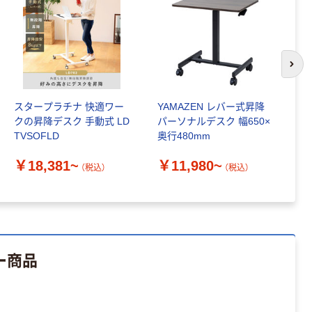
本気プライス
オリジナル
アスクル トイ
コピー用紙 ア
レのおそうじシ
スクル マルチ
ート 大王製紙
ペーパー スーパ
共同企画 トイ
ーホワイト+
次の
￥330~
￥149~
（税込）
（税込）
レクリーナー
トイレシート
スタープラチナ 快適ワー
YAMAZEN レバー式昇降
Y
オリジナル
本気プライス
オリジナル
クの昇降デスク 手動式 LD
パーソナルデスク 幅650×
グ
【ガムテープ】ア
アスクル プラス
TVSOFLD
奥行480mm
スクル 現場のチ
チックグローブ
￥
カラ 厚さ
粉なし（パウダ
￥18,381~
￥11,980~
（税込）
（税込）
0.22mm 布テー
ーフリー）
￥145~
￥398~
（税込）
（税込）
プ
本気プライス
アスクル クリア
ーホルダー A4
ー商品
スタンダード
￥126~
（税込）