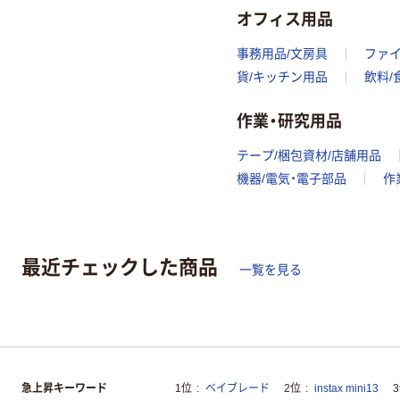
オフィス用品
事務用品/文房具
ファ
貨/キッチン用品
飲料/
作業・研究用品
テープ/梱包資材/店舗用品
機器/電気・電子部品
作
最近チェックした商品
一覧を見る
急上昇キーワード
1位
ベイブレード
2位
instax mini13