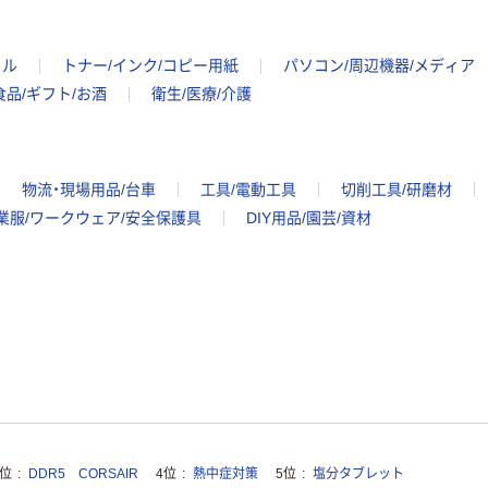
イル
トナー/インク/コピー用紙
パソコン/周辺機器/メディア
食品/ギフト/お酒
衛生/医療/介護
物流・現場用品/台車
工具/電動工具
切削工具/研磨材
業服/ワークウェア/安全保護具
DIY用品/園芸/資材
3位
DDR5 CORSAIR
4位
熱中症対策
5位
塩分タブレット