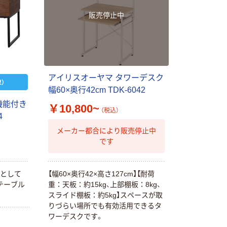
販売停止中
アイリスオーヤマ タワーデスク
）
幅60×奥行42cm TDK-6042
機能付き
￥10,800~
（税込）
4
メーカー都合により販売停止中
です
クとして
【幅60×奥行42×高さ127cm】【耐荷
テーブル
重：天板：約15kg、上部棚板：8kg、
スライド棚板：約5kg】スペースが取
りづらい場所でも有効活用できるタ
ワーデスクです。