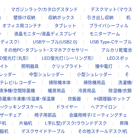
マガジンラック/カタログスタンド
デスクマット（マウス
納
壁掛け収納
収納ボックス
引き出し収納
机
オフィス用コンテナ
タブレット
プライバシーフィル
ン
液晶モニター/液晶ディスプレイ
モニターアーム
ドディスク）
USBケーブル(USB2.0)
USB Type-Cケーブル
その他PC・タブレット・スマホアクセサリー
アルカリ乾電池
ED蛍光灯（丸形）
LED蛍光灯（シーリング形）
LEDスポッ
ライト
照明器具
クリップライト
懐中電灯
ヘ
レッダー
中型シュレッダー
小型シュレッダー
そ
テレビ/レコーダー
掃除機本体
掃除機用品
洗濯機/
清浄機/空間除菌機
暖房用品
冷房用品
除湿機/衣類
冷蔵庫/冷凍庫/冷温庫・保温庫
炊飯器
IH調理器/ホットプ
ー/クッキングスケール
ドライヤー
ヘアアイロン
ザーチェア
椅子用部品
会議用椅子/ミーティングチェ
平机
片袖机
L字(L型)デスク/ラウンドデスク
昇降
/脇机
デスクサイドテーブル
その他スチールデスク/机