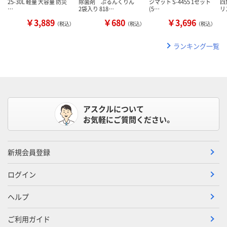
25-30L 軽量 大容量 防災
除菌剤 ぷるんくりん
ジマット S-4455 1セット
四
…
2袋入り 818…
(5…
リ
￥3,889
￥680
￥3,696
（税込）
（税込）
（税込）
ランキング一覧
アスクルについて
お気軽にご質問ください。
新規会員登録
ログイン
ヘルプ
ご利用ガイド