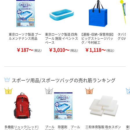
東京ローソク製造 プー
東京ローソク製造 四角
【運搬・収納・保管用袋】
タバタ 
ルメンテナンス用品
プール 施設 イベントス
ビッグストレージバッ
グ GV07
ペース
グ／今村紙工
￥187～
￥3,010～
￥1,118～
￥
（税込）
（税込）
（税込）
スポーツ用品/スポーツバッグの売れ筋ランキング
多機能リュック(レッド)
プール 除菌剤 プール
三和体育製販 吸水スポン
東