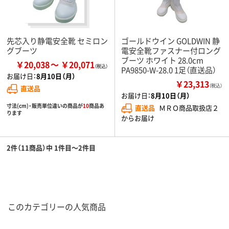
先芯入り静電安全靴 セミロン
ゴールドウイン GOLDWIN 静
グブーツ
電安全靴ファスナー付ロング
ブーツ ホワイト 28.0cm
￥20,038
￥20,071
PA9850-W-28.0 1足（直送品）
お届け日：
8月10日（月）
￥23,313
（税込）
直送品
お届け日：
8月10日（月）
寸法(cm)・販売単位違いの商品が
10
商品あ
直送品
ＭＲＯ商品取扱店２
ります
からお届け
2件（11商品）中 1件目～2件目
このカテゴリーの人気商品