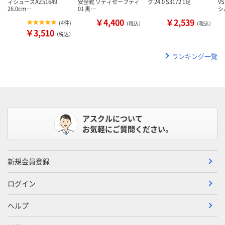
ィシューズAZ51649
安全靴 ゾディセーフティ
ク 24.0 S3172 1足
V
26.0cm…
01 黒…
シ
￥4,400
￥2,539
(
4件
)
（税込）
（税込）
￥3,510
（税込）
ランキング一覧
アスクルについて
お気軽にご質問ください。
新規会員登録
ログイン
ヘルプ