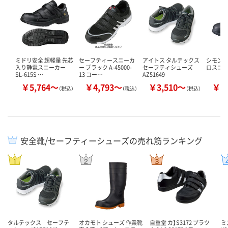
ミドリ安全 超軽量 先芯
セーフティースニーカ
アイトス タルテックス
シモン J
入り静電スニーカー
ー ブラック A-45000-
セーフティシューズ
ロスニーカ
SL-615S …
13 コー…
AZ51649
￥5,764～
￥4,793～
￥3,510～
￥5
（税込）
（税込）
（税込）
安全靴/セーフティーシューズの売れ筋ランキング
タルテックス セーフテ
オカモト シューズ 作業靴
自重堂 カ】S3172 ブラツ
ミ