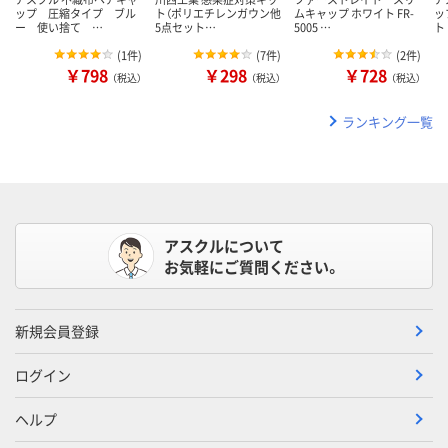
ップ 圧縮タイプ ブル
ト（ポリエチレンガウン他
ムキャップ ホワイト FR-
ッ
ー 使い捨て …
5点セット…
5005 …
ト
(
1件
)
(
7件
)
(
2件
)
￥798
￥298
￥728
（税込）
（税込）
（税込）
ランキング一覧
アスクルについて
お気軽にご質問ください。
新規会員登録
ログイン
ヘルプ