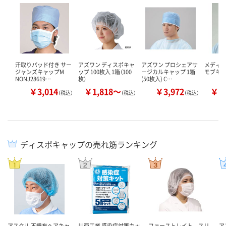
汗取りパッド付き サー
アズワン ディスポキャ
アズワン プロシェアサ
メディ
ジャンズキャップM
ップ 100枚入 1箱（100
ージカルキャップ 1箱
モブキ
NONJ28619…
枚）
(50枚入) C…
￥3,014
￥1,818～
￥3,972
￥1
（税込）
（税込）
（税込）
ディスポキャップの売れ筋ランキング
アスクル 不織布ヘアキャ
川西工業 感染症対策キッ
ファーストレイト スリ
ア