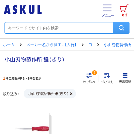
カゴ
メニュー
ホーム
メーカー名から探す - 【カ行】
コ
小山刃物製作所
小山刃物製作所 錐（きり）
1
1
件（2商品）中 1～1件を表示
表示切替
絞り込み
並び替え
小山刃物製作所 錐（きり）
絞り込み