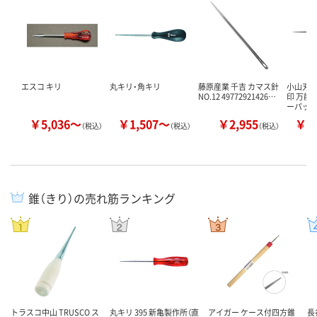
エスコ キリ
丸キリ・角キリ
藤原産業 千吉 カマス針
小山刃物
NO.12 49772921426…
印 万能
ーパック
￥5,036～
￥1,507～
￥2,955
￥1
（税込）
（税込）
（税込）
錐（きり）の売れ筋ランキング
トラスコ中山 TRUSCO ス
丸キリ 395 新亀製作所（直
アイガー ケース付四方錐
長