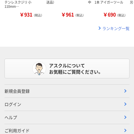
テンレスクジリ 小
送品）
中 1本 アイガーツール
刃 
110mm…
￥931
￥961
￥690
（税込）
（税込）
（税込）
ランキング一覧
アスクルについて
お気軽にご質問ください。
新規会員登録
ログイン
ヘルプ
ご利用ガイド