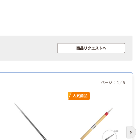
商品リクエストへ
ページ：
1
／
5
人気商品
次の