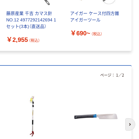
藤原産業 千吉 カマス針
アイガー ケース付四方錐
長
NO.12 4977292142694 1
アイガーツール
柄
セット(3本)（直送品）
￥690~
￥
（税込）
￥2,955
（税込）
ページ：
1
／
2
次の