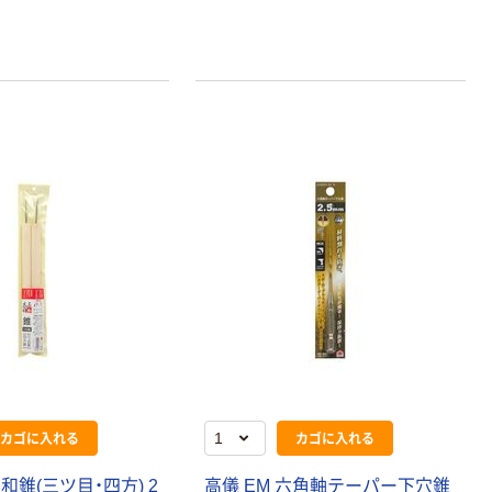
本気プライス
本気プライス
大塚製薬工場
キングジム テプ
経口補水液 オー
ラ TEPRA
エスワン（OS-1）
PRO【純正】テー
プ 白ラベル
￥159~
￥914~
（税込）
（税込）
12mm幅 （黒文
字）
富士フイルム チ
本気プライス
ェキ専用フィル
アスクル セロハ
ム INSTAX MINI
ンテープ
WW2
￥1,580~
￥216~
（税込）
（税込）
本気プライス
本気プライス
カゴに入れる
カゴに入れる
ニチバン セロテ
トイレットペー
ープ 大巻
パー シングル
和錐(三ツ目・四方) 2
高儀 EM 六角軸テーパー下穴錐