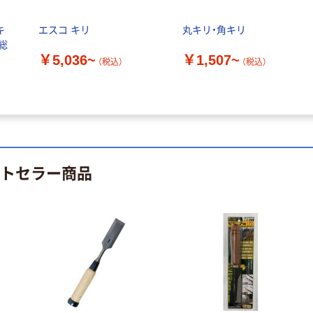
キ
エスコ キリ
丸キリ・角キリ
総
￥5,036~
￥1,507~
（税込）
（税込）
ストセラー商品