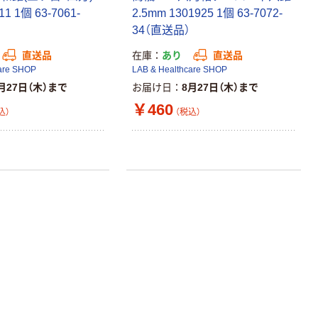
120ｍ 再生紙
￥124~
（税込）
1 1個 63-7061-
2.5mm 1301925 1個 63-7072-
100% 6ロール
￥470~
（税込）
34（直送品）
リサイクル100
本気プライス
芯あり FSC認
直送品
在庫
あり
直送品
証
アスクル トイ
are SHOP
LAB & Healthcare SHOP
レのおそうじシ
月27日（木）まで
お届け日
8月27日（木）まで
ート 大王製紙
￥460
共同企画 トイ
￥330~
込）
（税込）
（税込）
レクリーナー
トイレシート
オリジナル
本気プライス
アスクル フラッ
トファイル エコ
ノミータイプ
A4タテ(コクヨ
￥115~
（税込）
製造）