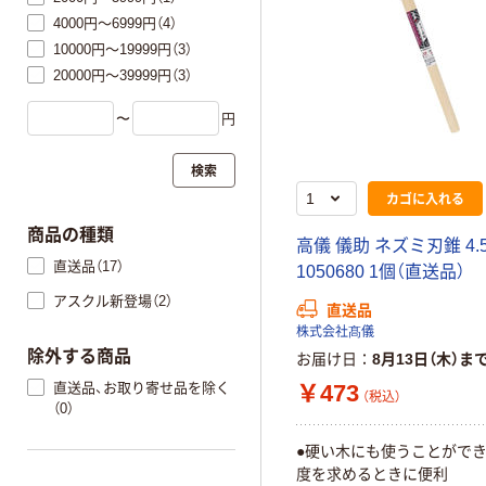
4000円～6999円（4）
10000円～19999円（3）
20000円～39999円（3）
〜
円
検索
カゴに入れる
商品の種類
高儀 儀助 ネズミ刃錐 4.
直送品（17）
1050680 1個（直送品）
アスクル新登場（2）
直送品
株式会社髙儀
除外する商品
お届け日
8月13日（木）ま
直送品、お取り寄せ品を除く
￥473
（税込）
（0）
●硬い木にも使うことができ
度を求めるときに便利