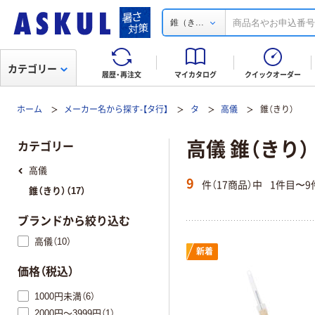
...
錐（き
カテゴリー
履歴・再注文
マイカタログ
クイックオーダー
ホーム
メーカー名から探す-【タ行】
タ
高儀
錐（きり）
高儀 錐（きり）
カテゴリー
高儀
9
件（17商品）中
1件目〜9
錐（きり）（17）
ブランドから絞り込む
高儀（10）
新着
価格（税込）
1000円未満（6）
2000円～3999円（1）