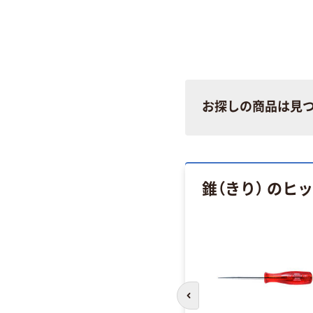
お探しの商品は見
錐（きり） のヒ
前のスライドへ