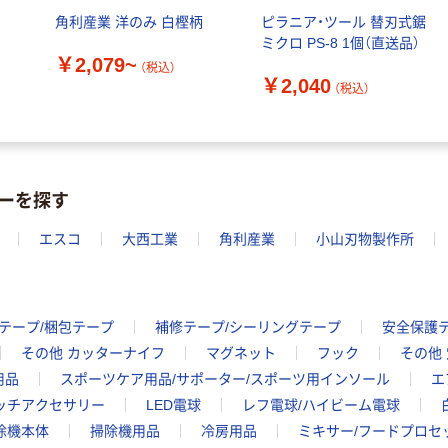
角利産業 洋のみ 白樫柄
ピラニア・ツール 替刃式鋸
ミクロ PS-8 1個（直送品）
￥2,079~
（税込）
￥2,040
（税込）
カーを探す
エスコ
大西工業
角利産業
小山刃物製作所
テープ/梱包テープ
補修テープ/シーリングテープ
安全保護
その他 カッターナイフ
マグネット
フック
その他
用品
スポーツケア用品/サポーター/スポーツ用インソール
エ
ォッチアクセサリー
LED電球
レフ電球/ハイビーム電球
除機本体
掃除機用品
冷房用品
ミキサー/フードプロセ