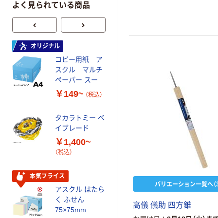
よく見られている商品
オリジナル
オリジナル
コピー用紙 ア
ゴミ袋 エコノミ
スクル マルチ
ータイプ 乳白半
ペーパー スーパ
透明 高密度タイ
ーホワイト+
プ 詰替用 バイ
￥149~
￥616~
（税込）
（税込）
オマス素材10％
配合
タカラトミー ベ
オリジナル
イブレード
乾電池 単3
￥1,400~
形 アルカリ乾
（税込）
電池 北欧パッ
ケージ アスク
￥140~
（税込）
ルオリジナル
本気プライス
バリエーション一覧へ（3
アスクル はたら
本気プライス
く ふせん
高儀 儀助 四方錐
ティッシュペー
75×75mm
パー ボックス