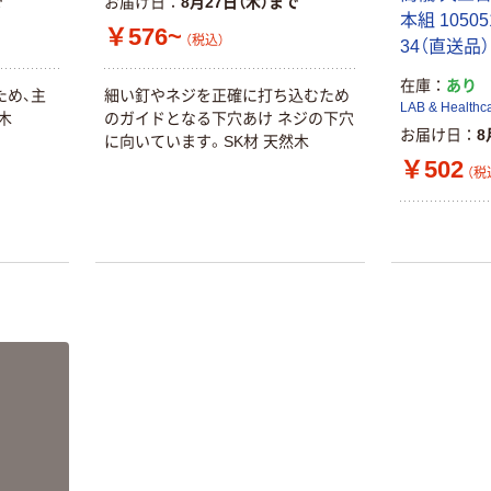
で
お届け日
8月27日（木）まで
￥12,100~
本組 105051
トフィルム A4
￥576~
（税込）
（税込）
サイズ
34（直送品）
￥458~
（税込）
100μ（ミクロン）
在庫
あり
ため、主
細い釘やネジを正確に打ち込むため
オリジナル
LAB & Healthc
本気プライス
木
のガイドとなる下穴あけ ネジの下穴
サントリー 伊右
お届け日
8
に向いています。SK材 天然木
アスクル はたら
衛門 「お茶、どう
￥502
く ふせん
ぞ。」 緑茶
（税
50×15mm
￥528~
（税込）
￥386~
（税込）
本気プライス
本気プライス
アスクル はたら
ペーパータオル
く ふせん 付箋
中判 再生紙
75×25mm
100％ 200枚
￥377~
（税込）
FSC認証 シング
￥149~
（税込）
ル 大王製紙共同
企画 オリジナル