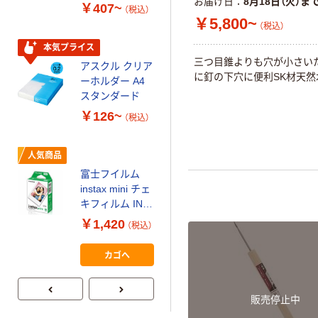
お届け日
8月18日（火）ま
￥407~
（税込）
150組 5箱入 ア
￥5,800~
（税込）
スクル スマート
￥328~
（税込）
コンパクト ビ
本気プライス
ビッド PEFC認
三つ目錐よりも穴が小さい
アスクル クリア
証
オリジナル
に釘の下穴に便利SK材天然
ーホルダー A4
コピー用紙 マ
スタンダード
ルチペーパー
￥126~
（税込）
スーパーエコノ
ミー+
￥149~
（税込）
人気商品
富士フイルム
本気プライス
instax mini チェ
【ガムテープ】ア
キフィルム INS
スクル 現場のチ
MINI JP1 1パッ
￥1,420
（税込）
カラ 厚さ
ク（10枚入り）
0.22mm 布テー
￥145~
（税込）
カゴへ
プ
販売停止中