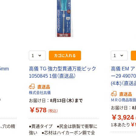
カゴに入れる
5mm
高儀 TG 強力型貫通万能ピック
高儀 EM ア
1050845 1個（直送品）
ー29 4907
(4本)（直送
直送品
株式会社髙儀
直送品
で
お届け日
8月13日（木）まで
ＭＲＯ商品取
お届け日
8
￥578
（税込）
￥3,924
￥
1本あたり
、穴の精
●貫通タイプ ●尻金は鉄製で衝撃に
強い ●芯材はハイカーボン鋼で全