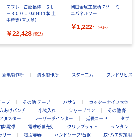
スプレー缶延長棒 ＳＬ
岡田金属工業所 Zソー ミ
三
ー３０００ 03848 1本 土
ニパネルソー
H
牛産業（直送品）
#
￥1,222~
（税込）
￥22,428
￥
（税込）
新亀製作所
清水製作所
スターエム
ダンドリビス
テープ
その他 テープ
ハサミ
カッターナイフ本体
 穴あけパンチ
小物入れ
シャープペン
その他 鉛
アダスター
レーザーポインター
延長コード
タブ
白熱電球
電球形蛍光灯
クリップライト
ランタン
ッサー
樹脂容器
ハンドソープ/石鹸
蚊・ハエ対策用