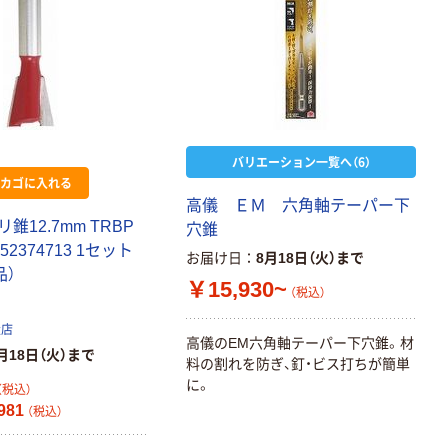
バリエーション一覧へ（6）
カゴに入れる
高儀 ＥＭ 六角軸テーパー下
リ錐12.7mm TRBP
穴錐
052374713 1セット
お届け日
8月18日（火）まで
品）
￥15,930~
（税込）
扱店
高儀のEM六角軸テーパー下穴錐。材
月18日（火）まで
料の割れを防ぎ、釘・ビス打ちが簡単
に。
（税込）
981
（税込）