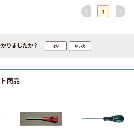
前へ
次へ
1
つかりましたか？
はい
いいえ
ット商品