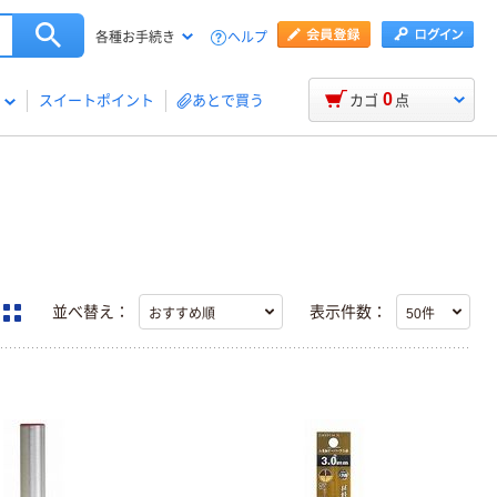
ヘルプ
各種お手続き
0
スイートポイント
あとで買う
カゴ
点
並べ替え：
表示件数：