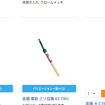
体焼き入れ、クロームメッキ
本気プライス
オリジナル
トイレットペー
アスクル 「現場
パー ダブル60
のチカラ」 養生
ｍ 再生紙
テープ
100% 6ロール
￥460~
￥358~
（税込）
（税込）
リサイクル100
芯あり FSC認
証
オリジナル
オリジナル
乾電池 単4
アスクル プラス
形 アルカリ乾
チックグローブ
電池 北欧パッ
粉なし（パウダ
ケージ アスク
ーフリー）
￥140~
￥398~
（税込）
（税込）
ルオリジナル
）
バリエーション一覧へ（2）
富士フイルム
オリジナル
instax mini13
高儀 儀助 三ツ目錐 63-7061
アスクルオリジ
INS MINI 13
高儀 大工日
ナル ラミネー