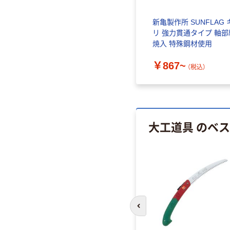
新亀製作所 SUNFLAG 
リ 強力貫通タイプ 軸部
焼入 特殊鋼材使用
￥867~
（税込）
大工道具 のベ
前のスライドへ