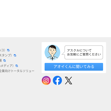
ハコ）
スタンプ）
場
bメディア）
アオイくんに聞いてみる
企業向けトータルソリュー