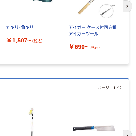
ティッシュペー
次の
パー ボックス
150組 5箱入 ア
スクル スマート
丸キリ・角キリ
アイガー ケース付四方錐
長
￥328~
（税込）
コンパクト ビ
アイガーツール
柄
￥1,507~
ビッド PEFC認
（税込）
￥690~
￥
証
本気プライス
（税込）
ペーパータオル
中判 再生紙
100％ 200枚
FSC認証 シング
￥149~
（税込）
ル 大王製紙共同
企画 オリジナル
ページ：
1
／
2