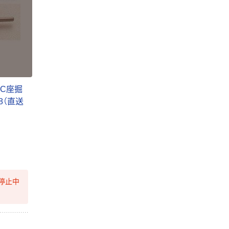
LC座掘
68（直送
停止中
本気プライス
オリジナル