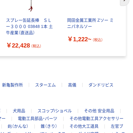
次の
スプレー缶延長棒 ＳＬ
岡田金属工業所 Zソー ミ
三
ー３０００ 03848 1本 土
ニパネルソー
H
牛産業（直送品）
#
￥1,222~
（税込）
￥22,428
￥
（税込）
新亀製作所
スターエム
高儀
ダンドリビス
石
犬用品
スコップ/ショベル
その他 安全用品
マー
電動工具部品・パーツ
その他電動工具アクセサリー
鉋（かんな）
錐（きり）
その他大工道具
左官ブ