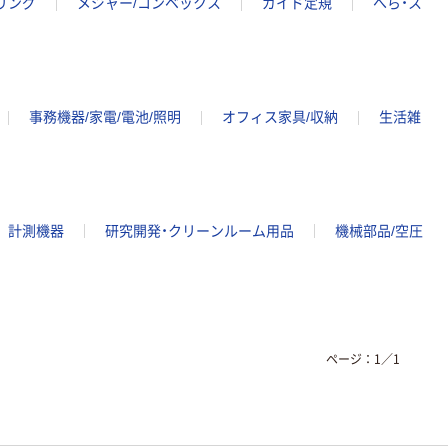
リング
メジャー/コンベックス
ガイド定規
へら・ス
事務機器/家電/電池/照明
オフィス家具/収納
生活雑
計測機器
研究開発・クリーンルーム用品
機械部品/空圧
ページ：
1
／
1