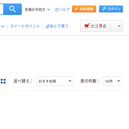
ヘルプ
各種お手続き
0
スイートポイント
あとで買う
カゴ
点
並べ替え：
表示件数：