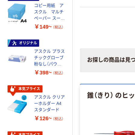
コピー用紙 ア
コピー用紙 マ
スクル マルチ
ルチペーパー
ペーパー スーパ
スーパーエコノ
ーホワイト+
ミー+
￥149~
￥149~
（税込）
（税込）
オリジナル
本気プライス
アスクル プラス
トイレットペー
チックグローブ
パー ダブル60
お探しの商品は見
粉なし（パウダ
ｍ 再生紙
ーフリー）
100% 6ロール
￥398~
￥460~
（税込）
（税込）
リサイクル100
芯あり FSC認
証
本気プライス
本気プライス
錐（きり） のヒ
アスクル クリア
アスクル 耳にや
ーホルダー A4
さしい やわらか
スタンダード
いマスク
￥126~
￥458~
（税込）
（税込）
本気プライス
本気プライス