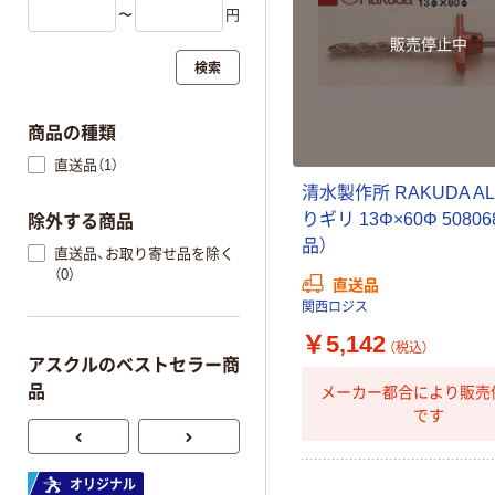
〜
円
販売停止中
検索
商品の種類
直送品（1）
清水製作所 RAKUDA A
りギリ 13Φ×60Φ 5080
除外する商品
品）
直送品、お取り寄せ品を除く
（0）
直送品
関西ロジス
￥5,142
（税込）
アスクルのベストセラー商
品
メーカー都合により販売
です
オリジナル
オリジナル