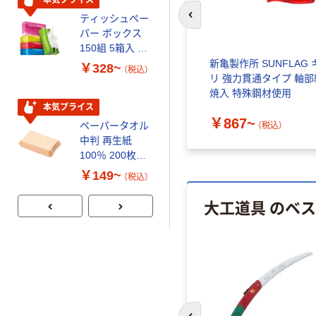
ティッシュペー
トイレットペー
前のスライドへ
パー ボックス
パー シングル
150組 5箱入 ア
120ｍ 再生紙
スクル スマート
100% 6ロール
ステン
新亀製作所 SUNFLAG 
￥328~
￥470~
（税込）
（税込）
コンパクト ビ
リサイクル100
リ 強力貫通タイプ 軸部
ビッド PEFC認
芯あり FSC認
焼入 特殊鋼材使用
証
証
本気プライス
期間限定価格
）
￥867~
ペーパータオル
アスクル プラ
（税込）
中判 再生紙
スチックグロー
100％ 200枚
ブ 薄手 粉な
FSC認証 シング
し（パウダーフ
￥149~
￥298~
（税込）
（税込）
ル 大王製紙共同
リー）
企画 オリジナル
大工道具 のベ