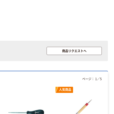
アスクル トイ
コピー用紙 ア
レのおそうじシ
スクル マルチ
ート 大王製紙
ペーパー スーパ
共同企画 トイ
ーホワイト+
￥330~
￥149~
（税込）
（税込）
レクリーナー
トイレシート
オリジナル
本気プライス
オリジナル
【ガムテープ】ア
アスクル プラス
スクル 現場のチ
チックグローブ
商品リクエストへ
カラ 厚さ
粉なし（パウダ
0.22mm 布テー
ーフリー）
￥145~
￥398~
（税込）
（税込）
プ
本気プライス
ページ：
1
／
5
アスクル クリア
ーホルダー A4
人気商品
スタンダード
￥126~
（税込）
本気プライス