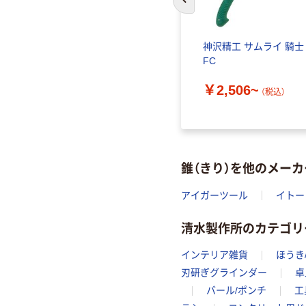
前のスライドへ
神沢精工 サムライ 騎士
FC
￥2,506~
（税込）
錐（きり）を他のメー
アイガーツール
イトー
清水製作所のカテゴリ
インテリア雑貨
ほうき
刃研ぎグラインダー
卓
バール/ポンチ
工