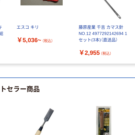
人気商品
【アスクル限定】
サントリー 天然
ファーストレイ
水 ミネラルウォ
ト ニトリルグ
ーター ペットボ
ローブ ブル
キ
エスコ キリ
藤原産業 千吉 カマス針
￥698~
（税込）
トル
ー 粉なし（パ
総
NO.12 4977292142694 1
￥686~
（税込）
￥5,036~
ウダーフリー）
セット(3本)（直送品）
（税込）
オリジナル
本気プライス
￥2,955
アスクル 検査用
（税込）
ファーストレイ
ディスポパンツ
ト ホワイト紙コ
￥96~
（税込）
ップ
￥374~
（税込）
ストセラー商品