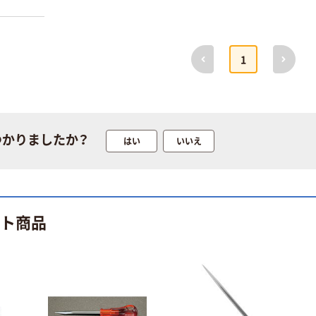
蛍光オプテック
【アスクル限定】
ス1(アスクル限
ファーストレイ
定モデル) 蛍光
ト ニトリルグ
前へ
次へ
ペン ゼブラ
ローブ ホワイ
1
￥52~
￥698~
（税込）
（税込）
ト 粉なし（パ
ウダーフリー）
本気プライス
本気プライス
嬬恋銘水 ナチュ
ペーパータオル
ラルミネラルウ
小判・シングル
つかりましたか？
はい
いいえ
ォーター 500ml
再生紙 200枚
キャップシール
FSC認証紙 アス
￥1,037~
￥143~
（税込）
付き／2Lラベル
クルオリジナル
（税込）
レス 10本
本気プライス
ット商品
オリジナル
ティッシュペー
スズラン 酒精綿
パー ボックス
G バルクタイプ
モカ 200組 5個
指定医薬部外品
アスクル オリジ
￥428~
（税込）
ナルティッシュ
￥140~
（税込）
PEFC認証
オリジナル