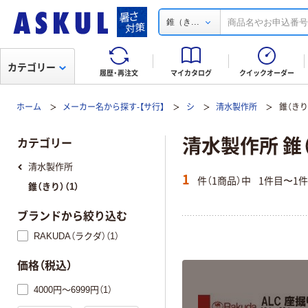
...
錐（き
カテゴリー
履歴・再注文
マイカタログ
クイックオーダー
ホーム
メーカー名から探す-【サ行】
シ
清水製作所
錐（きり
清水製作所 錐
カテゴリー
清水製作所
1
件（1商品）中
1件目〜1
錐（きり）（1）
ブランドから絞り込む
RAKUDA（ラクダ）（1）
価格（税込）
4000円～6999円（1）