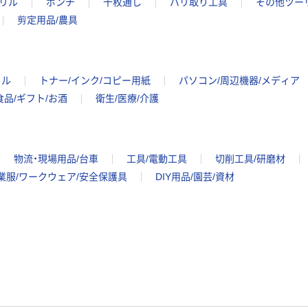
リル
ポンチ
千枚通し
バリ取り工具
その他ツー
剪定用品/農具
イル
トナー/インク/コピー用紙
パソコン/周辺機器/メディア
食品/ギフト/お酒
衛生/医療/介護
物流・現場用品/台車
工具/電動工具
切削工具/研磨材
業服/ワークウェア/安全保護具
DIY用品/園芸/資材