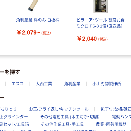
角利産業 洋のみ 白樫柄
ピラニア・ツール 替刃式鋸
ミクロ PS-8 1個（直送品）
￥2,079~
（税込）
￥2,040
（税込）
カーを探す
エスコ
大西工業
角利産業
小山刃物製作所
ー
/ちりとり
お玉/フライ返し/キッチンツール
包丁/まな板/砥
上グラインダー
その他電動工具 (木工切断・切削）
電動ハン
具セット/工具箱
その他作業工具・手工具
農業・園芸用機器