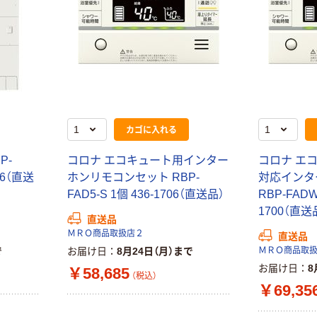
カゴに入れる
P-
コロナ エコキュート用インター
コロナ エ
26（直送
ホンリモコンセット RBP-
対応インタ
FAD5-S 1個 436-1706（直送品）
RBP-FADW5
1700（直送
直送品
ＭＲＯ商品取扱店２
直送品
で
お届け日
8月24日（月）まで
ＭＲＯ商品取
お届け日
8
￥58,685
（税込）
￥69,35