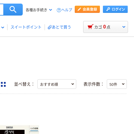
ヘルプ
各種お手続き
0
スイートポイント
あとで買う
カゴ
点
並べ替え：
表示件数：