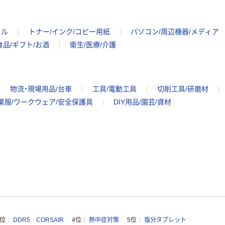
イル
トナー/インク/コピー用紙
パソコン/周辺機器/メディア
食品/ギフト/お酒
衛生/医療/介護
物流・現場用品/台車
工具/電動工具
切削工具/研磨材
業服/ワークウェア/安全保護具
DIY用品/園芸/資材
3位
DDR5 CORSAIR
4位
熱中症対策
5位
塩分タブレット