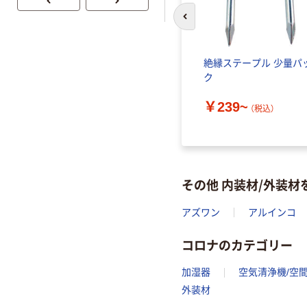
オリジナル
前のスライドへ
絶縁ステープル 少量パ
ク
￥239~
（税込）
その他 内装材/外装
アズワン
アルインコ
コロナのカテゴリー
加湿器
空気清浄機/空
外装材