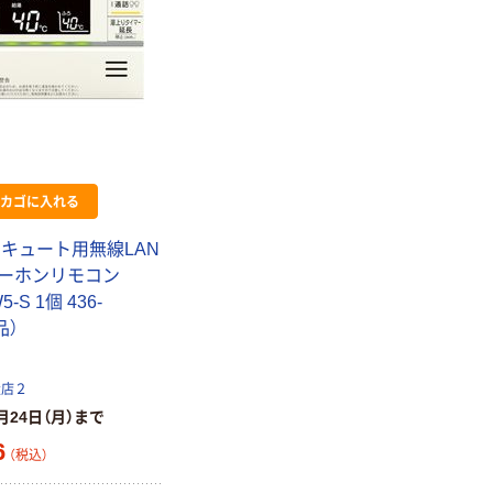
カゴに入れる
コキュート用無線LAN
ーホンリモコン
-S 1個 436-
品）
扱店２
月24日（月）まで
6
（税込）