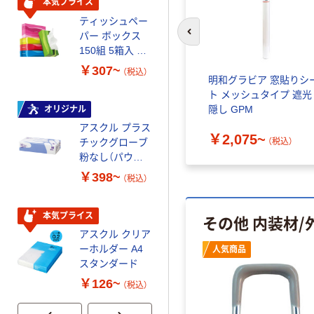
本気プライス
本気プライス
ティッシュペー
アスクル 耳にや
パー ボックス
さしい やわらか
前のスライドへ
150組 5箱入 ア
いマスク
スクル スマート
￥307~
￥458~
（税込）
（税込）
明和グラビア 窓貼りシ
コンパクト ビ
ト メッシュタイプ 遮光
ビッド PEFC認
隠し GPM
証
オリジナル
本気プライス
アスクル プラス
ペーパータオル
￥2,075~
（税込）
チックグローブ
小判・シングル
粉なし（パウダ
再生紙 200枚
ーフリー）
FSC認証紙 アス
￥398~
￥143~
（税込）
（税込）
クルオリジナル
その他 内装材/
本気プライス
本気プライス
アスクル クリア
アスクル トイ
ーホルダー A4
レのおそうじシ
人気商品
スタンダード
ート 大王製紙
共同企画 トイ
￥126~
￥330~
（税込）
（税込）
レクリーナー
トイレシート