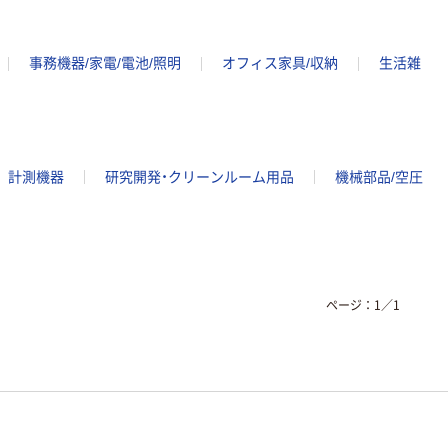
事務機器/家電/電池/照明
オフィス家具/収納
生活雑
計測機器
研究開発・クリーンルーム用品
機械部品/空圧
ページ：
1
／
1