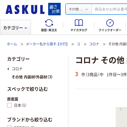
...
その他
カテゴリー
履歴・再注文
マイカタログ
クイックオーダー
ホーム
メーカー名から探す-【カ行】
コ
コロナ
その他 内装
コロナ その他
カテゴリー
コロナ
3
件（3商品）中
1件目〜3
その他 内装材/外装材（3）
スペックで絞り込む
原産国
日本（1）
ブランドから絞り込む