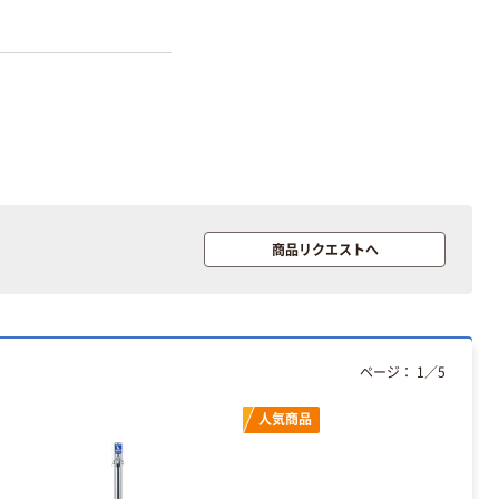
オリジナル
オリジナル
乾電池 単3
コピー用紙 ア
形 アルカリ乾
スクル マルチ
電池 北欧パッ
ペーパー スーパ
商品リクエストへ
ケージ アスク
ーホワイト+
￥140~
￥149~
（税込）
（税込）
ルオリジナル
本気プライス
本気プライス
【ガムテープ】ア
ペーパータオル
ページ：
1
／
5
スクル 現場のチ
中判 再生紙
カラ 厚さ
100％ 200枚
人気商品
0.22mm 布テー
FSC認証 シング
￥145~
￥149~
（税込）
（税込）
プ
ル 大王製紙共同
企画 オリジナル