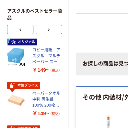
アスクルのベストセラー商
品
オリジナル
本気プライス
コピー用紙 ア
トイレットペー
スクル マルチ
パー ダブル60
ペーパー スーパ
ｍ 再生紙
お探しの商品は見
ーホワイト+
100% 6ロール
￥149~
￥446~
（税込）
（税込）
リサイクル100
芯あり FSC認
証
本気プライス
オリジナル
ペーパータオル
コピー用紙 マ
その他 内装材/
中判 再生紙
ルチペーパー
100％ 200枚
スーパーエコノ
FSC認証 シング
ミー+
￥149~
￥149~
（税込）
（税込）
ル 大王製紙共同
企画 オリジナル