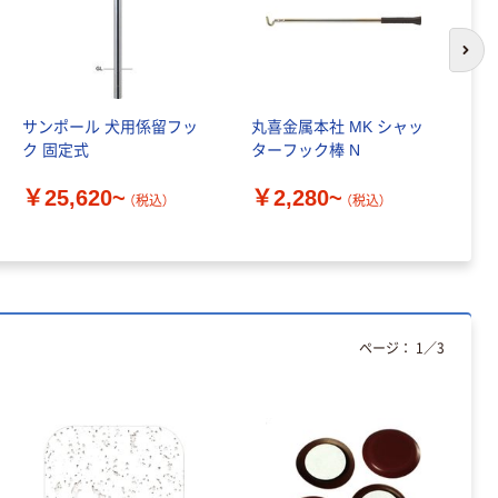
本気プライス
ティッシュペー
パー ボックス
次の
150組 5箱入 ア
スクル スマート
￥307~
（税込）
サンポール 犬用係留フッ
丸喜金属本社 MK シャッ
ス
コンパクト ビ
ク 固定式
ターフック棒 N
ス
ビッド PEFC認
50
証
オリジナル
￥25,620~
￥2,280~
su
（税込）
（税込）
アスクル プラス
￥
チックグローブ
粉なし（パウダ
ーフリー）
￥398~
（税込）
本気プライス
ページ：
1
／
3
アスクル クリア
ーホルダー A4
スタンダード
￥126~
（税込）