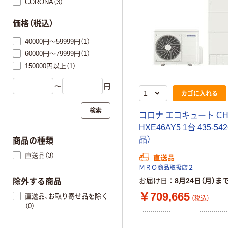
CORONA（3）
価格（税込）
40000円～59999円（1）
60000円～79999円（1）
150000円以上（1）
〜
円
カゴに入れる
検索
コロナ エコキュート CH
HXE46AY5 1台 435-54
品）
商品の種類
直送品（3）
直送品
ＭＲＯ商品取扱店２
お届け日
8月24日（月）ま
除外する商品
￥709,665
直送品、お取り寄せ品を除く
（税込）
（0）