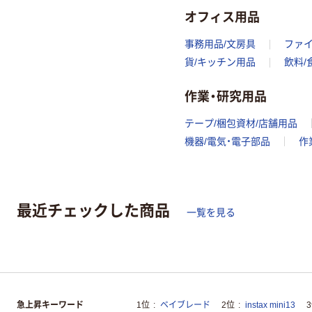
オフィス用品
事務用品/文房具
ファ
貨/キッチン用品
飲料/
作業・研究用品
テープ/梱包資材/店舗用品
機器/電気・電子部品
作
最近チェックした商品
一覧を見る
急上昇キーワード
1位
ベイブレード
2位
instax mini13