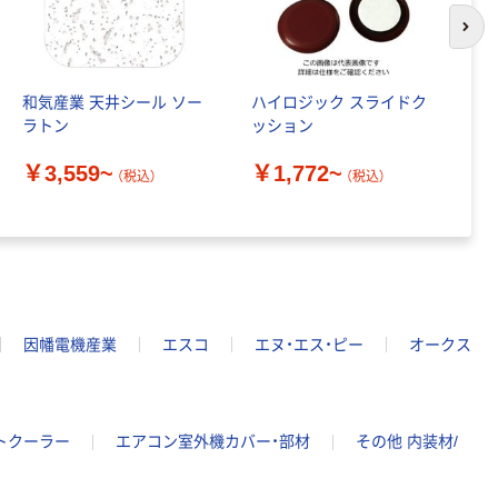
次の
和気産業 天井シール ソー
ハイロジック スライドク
東
ラトン
ッション
ル
ト
￥3,559~
￥1,772~
（税込）
（税込）
￥
因幡電機産業
エスコ
エヌ・エス・ピー
オークス
トクーラー
エアコン室外機カバー・部材
その他 内装材/