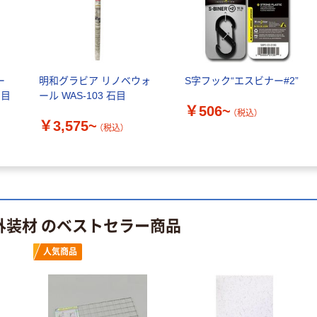
オリジナル
本気プライス
【アスクル限定】
ペーパータオル
ファーストレイ
中判 バージンパ
ト ニトリルグ
ルプ100％ 200
ローブ ブル
￥698~
（税込）
枚入 PEFC認証
ー
明和グラビア リノベウォ
S字フック“エスビナー#2”
ー 粉なし（パ
￥156~
（税込）
シングル アスク
 目
ール WAS-103 石目
ウダーフリー）
ルオリジナル
￥506~
人気商品
（税込）
オリジナル
￥3,575~
（税込）
サントリー 天然
【アスクル限定】
水 ミネラルウォ
ファーストレイ
ーター ペットボ
ト ニトリルグ
トル
￥686~
（税込）
ローブ ホワイ
￥698~
（税込）
ト 粉なし（パ
ウダーフリー）
外装材 のベストセラー商品
期間限定価格
本気プライス
アスクル プラ
ファーストレイ
スチックグロー
人気商品
ト ホワイト紙コ
ブ 薄手 粉な
ップ
し（パウダーフ
￥298~
（税込）
リー）
￥374~
（税込）