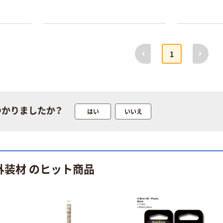
前へ
次へ
1
本気プライス
オリジナル
トイレットペー
スズラン 酒精綿
パー シングル
G バルクタイプ
120ｍ 再生紙
指定医薬部外品
つかりましたか？
はい
いいえ
100% 6ロール
￥455~
￥140~
（税込）
（税込）
リサイクル100
芯あり FSC認
証
本気プライス
本気プライス
嬬恋銘水 ナチュ
ティッシュペー
外装材 のヒット商品
ラルミネラルウ
パー ボックス
ォーター 500ml
モカ 200組 5個
キャップシール
アスクル オリジ
￥1,037~
￥428~
（税込）
付き／2Lラベル
ナルティッシュ
（税込）
レス 10本
PEFC認証