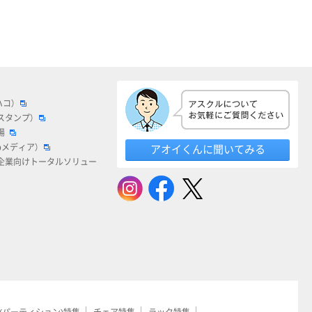
ハコ）
スタンプ）
場
bメディア）
アオイくんに聞いてみる
企業向けトータルソリュー