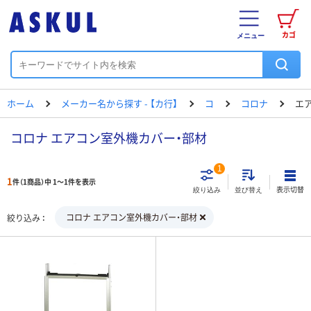
カゴ
メニュー
ホーム
メーカー名から探す - 【カ行】
コ
コロナ
エ
コロナ エアコン室外機カバー・部材
1
1
件（1商品）中 1～1件を表示
表示切替
絞り込み
並び替え
コロナ エアコン室外機カバー・部材
絞り込み