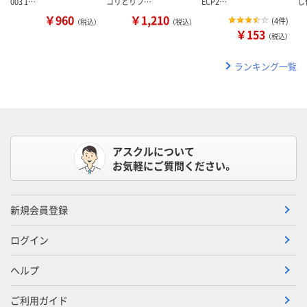
003 1…
コリとりフ…
ECP2…
し
￥960
￥1,210
(
4件
)
（税込）
（税込）
￥153
（税込）
ランキング一覧
アスクルについて
お気軽にご質問ください。
新規会員登録
ログイン
ヘルプ
ご利用ガイド