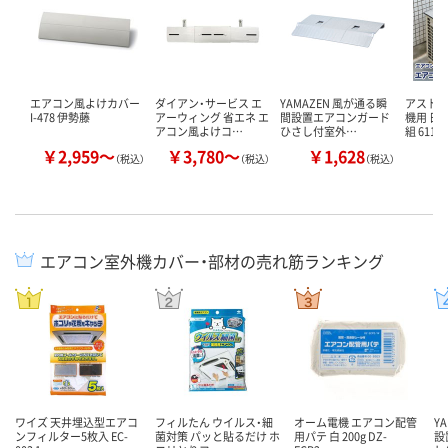
エアコン風よけカバー
ダイアン・サービス エ
YAMAZEN 風が通る瞬
アストロ
I-478 伊勢藤
アーウィング 省エネ エ
間設置エアコンガード
機用 日
アコン風よけコ…
ひさし付室外…
組 611-
￥2,959～
￥3,780～
￥1,628
￥
（税込）
（税込）
（税込）
エアコン室外機カバー・部材の売れ筋ランキング
ワイズ 天井埋込型エアコ
フィルたん ウイルス・細
オーム電機 エアコン配管
Y
ンフィルター5枚入 EC-
菌対策 パッと貼るだけ ホ
用パテ 白 200g DZ-
設