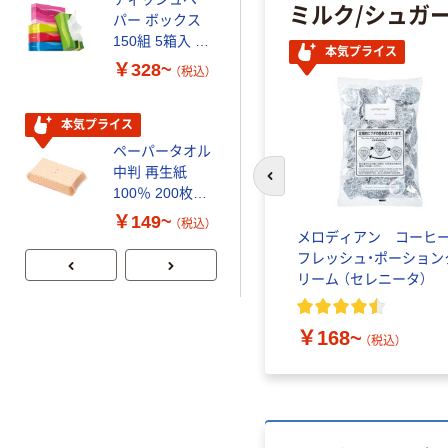
ミルク/シュガ
パー ボックス
パー シングル
150組 5箱入 ア
120ｍ 再生紙
人気商品
本気プライス
スクル スマート
100% 6ロール
￥328~
￥470~
（税込）
（税込）
コンパクト ビ
リサイクル100
ビッド PEFC認
芯あり FSC認
証
証
本気プライス
期間限定価格
ペーパータオル
アスクル プラ
中判 再生紙
スチックグロー
前のスライドへ
100％ 200枚
ブ 薄手 粉な
FSC認証 シング
し（パウダーフ
￥149~
￥298~
（税込）
（税込）
ル 大王製紙共同
リー）
ばら印
ドトールコーヒー クリ
メロディアン コーヒ
企画 オリジナル
1kg）
ーミングパウダー 1kg
フレッシュ・ポーション
リーム （セレニータ）
2
)
￥1,180~
（税込）
￥168~
（税込）