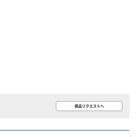
レのおそうじシ
スクル マルチ
ート 大王製紙
ペーパー スーパ
共同企画 トイ
ーホワイト+
￥330~
￥149~
（税込）
（税込）
レクリーナー
トイレシート
オリジナル
本気プライス
オリジナル
【ガムテープ】ア
アスクル プラス
スクル 現場のチ
チックグローブ
カラ 厚さ
粉なし（パウダ
0.22mm 布テー
ーフリー）
￥145~
￥398~
（税込）
（税込）
プ
本気プライス
アスクル クリア
ーホルダー A4
スタンダード
商品リクエストへ
￥126~
（税込）
本気プライス
ティッシュペー