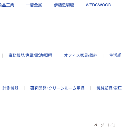
食品工業
一菱金属
伊藤忠製糖
WEDGWOOD
事務機器/家電/電池/照明
オフィス家具/収納
生活雑
計測機器
研究開発・クリーンルーム用品
機械部品/空圧
ページ：
1
／
1