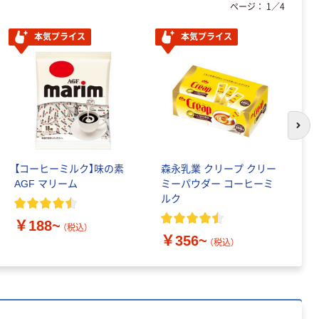
ページ：
1
／
4
パー ボックス
150組 5箱入 ア
本気プライス
本気プライス
スクル スマート
￥328~
（税込）
コンパクト ビ
ビッド PEFC認
証
本気プライス
ペーパータオル
中判 再生紙
次の
100％ 200枚
FSC認証 シング
￥149~
（税込）
ル 大王製紙共同
【コーヒーミルク】味の素
森永乳業 クリープ クリー
メ
企画 オリジナル
AGF マリーム
ミーパウダー コーヒーミ
て
ルク
ュ
￥188~
（税込）
￥356~
￥
（税込）