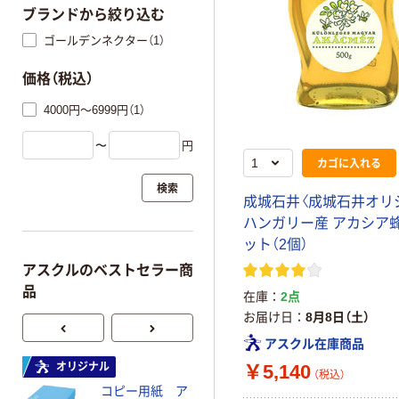
ブランドから絞り込む
ゴールデンネクター（1）
価格（税込）
4000円～6999円（1）
〜
円
カゴに入れる
検索
成城石井〈成城石井オリ
ハンガリー産 アカシア蜂
ット（2個）
アスクルのベストセラー商
品
在庫
2点
お届け日
8月8日（土）
アスクル在庫商品
￥5,140
オリジナル
オリジナル
（税込）
コピー用紙 ア
コピー用紙 マ