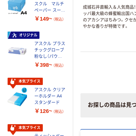
スクル マルチ
ルチペーパー
成城石井直輸入＆人気商品
ペーパー スーパ
スーパーエコノ
ッパ最大級の蜂蜜輸出国ハ
ーホワイト+
ミー+
￥149~
￥149~
（税込）
（税込）
のアカシアはちみつ。クセが
やかな香りが特徴です。
オリジナル
本気プライス
アスクル プラス
トイレットペー
チックグローブ
パー ダブル60
粉なし（パウダ
ｍ 再生紙
ーフリー）
100% 6ロール
￥398~
￥460~
（税込）
（税込）
リサイクル100
芯あり FSC認
証
本気プライス
本気プライス
アスクル クリア
アスクル 耳にや
ーホルダー A4
さしい やわらか
スタンダード
いマスク
お探しの商品は見
￥126~
￥458~
（税込）
（税込）
本気プライス
本気プライス
ティッシュペー
トイレットペー