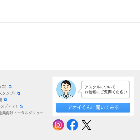
ハコ）
スタンプ）
場
bメディア）
アオイくんに聞いてみる
企業向けトータルソリュー