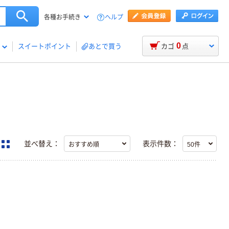
ヘルプ
各種お手続き
0
スイートポイント
あとで買う
カゴ
点
並べ替え：
表示件数：