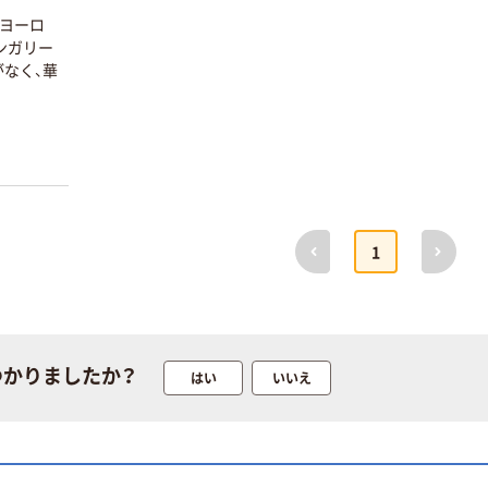
ス1(アスクル限
ファーストレイ
！ヨーロ
定モデル) 蛍光
ト ニトリルグ
ンガリー
ペン ゼブラ
ローブ ホワイ
￥52~
￥698~
（税込）
（税込）
なく、華
ト 粉なし（パ
ウダーフリー）
本気プライス
本気プライス
嬬恋銘水 ナチュ
ペーパータオル
ラルミネラルウ
小判・シングル
ォーター 500ml
再生紙 200枚
キャップシール
FSC認証紙 アス
￥1,037~
￥143~
（税込）
前へ
次へ
付き／2Lラベル
クルオリジナル
1
（税込）
レス 10本
本気プライス
オリジナル
ティッシュペー
スズラン 酒精綿
パー ボックス
G バルクタイプ
モカ 200組 5個
つかりましたか？
はい
いいえ
指定医薬部外品
アスクル オリジ
￥428~
（税込）
ナルティッシュ
￥140~
（税込）
PEFC認証
オリジナル
人気商品
【アスクル限定】