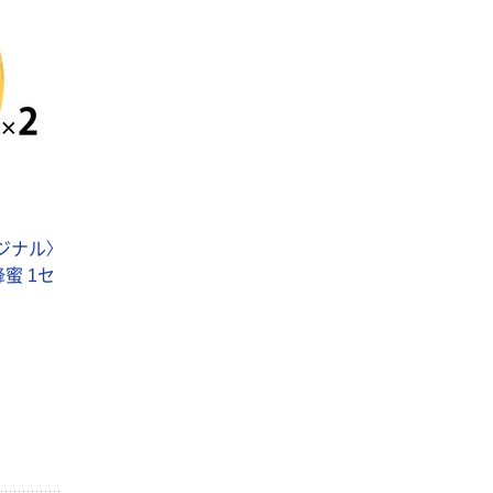
ジナル〉
蜜 1セ
本気プライス
オリジナル
蛍光オプテック
【アスクル限定】