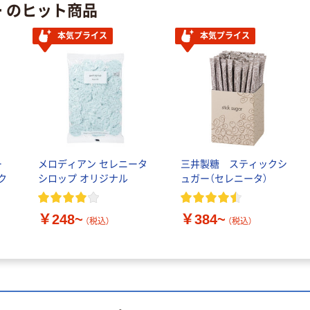
ー のヒット商品
サントリー 天然
ファーストレイ
水 ミネラルウォ
ト ニトリルグ
本気プライス
本気プライス
ーター ペットボ
ローブ ブル
￥698~
（税込）
トル
ー 粉なし（パ
￥686~
（税込）
ウダーフリー）
オリジナル
本気プライス
アスクル 検査用
ファーストレイ
ディスポパンツ
ト ホワイト紙コ
￥96~
（税込）
ップ
￥374~
ー
メロディアン セレニータ
三井製糖 スティックシ
（税込）
ク
シロップ オリジナル
ュガー（セレニータ）
￥248~
￥384~
（税込）
（税込）