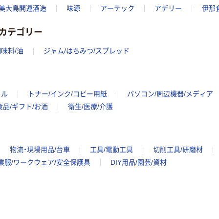
美大島開運酒造
味源
アーテック
アデリー
伊那
カテゴリー
味料/油
ジャム/はちみつ/スプレッド
イル
トナー/インク/コピー用紙
パソコン/周辺機器/メディア
食品/ギフト/お酒
衛生/医療/介護
物流・現場用品/台車
工具/電動工具
切削工具/研磨材
業服/ワークウェア/安全保護具
DIY用品/園芸/資材