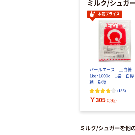
ミルク/シュガ
本気プライス
パールエース 上白
1kg・1000g 1袋 白砂
糖 砂糖
(
186
)
￥305
（税込）
ミルク/シュガーを他