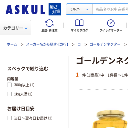
...
ミルク/
カテゴリー
履歴・再注文
マイカタログ
クイックオーダー
ホーム
メーカー名から探す-【カ行】
コ
ゴールデンネクター
ゴールデンネク
スペックで絞り込む
1
件（1商品）中
1件目〜1
内容量
300g以上（1）
1kg未満（1）
お届け日目安
当日〜翌々日お届け（1)