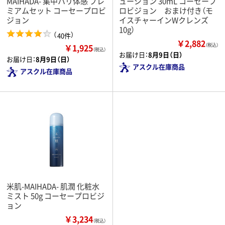
MAIHADA- 集中ハリ体感 プレ
ューション 30mL コーセープ
ミアムセット コーセープロビ
ロビジョン おまけ付き（モ
ジョン
イスチャーインWクレンズ
10g）
（
）
40件
￥2,882
￥1,925
（税込）
（税込）
お届け日：
8月9日（日）
お届け日：
8月9日（日）
アスクル在庫商品
アスクル在庫商品
米肌-MAIHADA- 肌潤 化粧水
ミスト 50g コーセープロビジ
ョン
￥3,234
（税込）