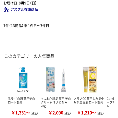
お届け日：
8月9日（日）
アスクル在庫商品
7件（13商品）中 1件目～7件目
このカテゴリーの人気商品
肌ラボ 白潤 薬用美白
ちふれ化粧品 薬用 美白
メラノCC 薬用しみ集中
Curel
ロート製薬
クリーム ＴＡ＆ＮＡ
対策美容液 ロート製薬
ープモ
20g
レー
￥1,331～
￥2,090
￥1,210～
￥
（税込）
（税込）
（税込）