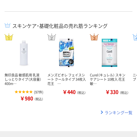
スキンケア・基礎化粧品の売れ筋ランキング
無印良品 敏感肌用 乳液
メンズビオレ フェイスシ
Curel（キュレル） スキン
ニ
しっとりタイプ（大容量）
ート クールタイプ 34枚入
ケアシート 10枚入 花王
プ 
400m…
花王 …
敏…
￥440
￥330
(
97件
)
（税込）
（税込）
￥980
（税込）
ランキング一覧