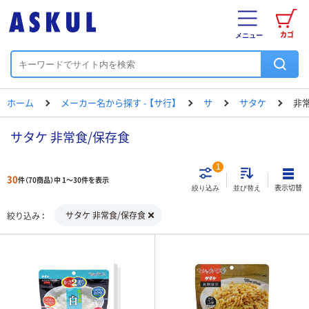
カゴ
メニュー
ホーム
メーカー名から探す - 【サ行】
サ
サタケ
非
サタケ 非常食/保存食
1
30
件（70商品）中 1～30件を表示
表示切替
絞り込み
並び替え
サタケ 非常食/保存食
絞り込み