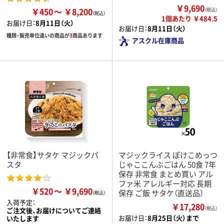
￥9,690
￥450
￥8,200
（税込）
1個あたり ￥484.5
お届け日：
8月11日（火）
お届け日：
8月11日（火）
種類・販売単位違いの商品が
3
商品あります
アスクル在庫商品
【非常食】サタケ マジックパ
マジックライス ぽけこめっつ
スタ
じゃここんぶごはん 50食 7年
保存 非常食 まとめ買い アル
ファ米 アレルギー対応 長期
￥520
￥9,690
保存 ご飯 サタケ（直送品）
入荷予定：
￥17,280
（税込）
ご注文後、お届けについてご連絡
お届け日：
8月25日（火）まで
いたします