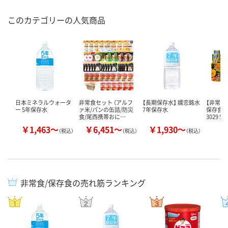
このカテゴリーの人気商品
日本ミネラルウォータ
非常食セット （アルフ
【長期保存水】 嬬恋銘水
【非常食
ー 5年保存水
ァ米/パンの缶詰/防災
7年保存水
保存食セ
食/尾西携帯おに…
3029 5…
￥1,463～
￥6,451～
￥1,930～
￥
（税込）
（税込）
（税込）
非常食/保存食の売れ筋ランキング