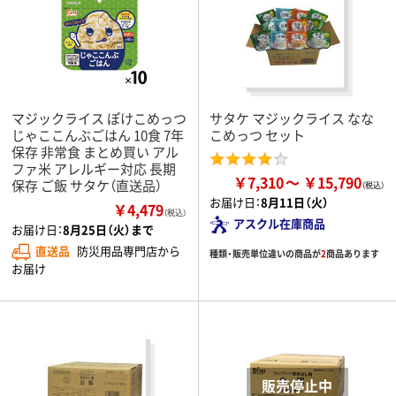
マジックライス ぽけこめっつ
サタケ マジックライス なな
じゃここんぶごはん 10食 7年
こめっつ セット
保存 非常食 まとめ買い アル
ファ米 アレルギー対応 長期
￥7,310
￥15,790
保存 ご飯 サタケ（直送品）
お届け日：
8月11日（火）
￥4,479
（税込）
アスクル在庫商品
お届け日：
8月25日（火）まで
直送品
防災用品専門店から
種類・販売単位違いの商品が
2
商品あります
お届け