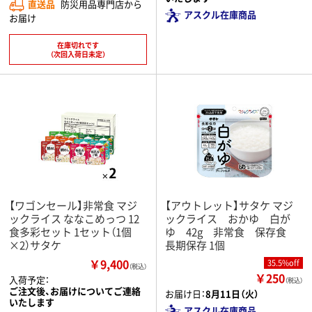
直送品
防災用品専門店から
アスクル在庫商品
お届け
在庫切れです
（次回入荷日未定）
【ワゴンセール】非常食 マジ
【アウトレット】サタケ マジ
ックライス ななこめっつ 12
ックライス おかゆ 白が
食多彩セット 1セット（1個
ゆ 42g 非常食 保存食
×2）サタケ
長期保存 1個
￥9,400
35.5%off
（税込）
￥250
入荷予定：
（税込）
ご注文後、お届けについてご連絡
お届け日：
8月11日（火）
いたします
アスクル在庫商品