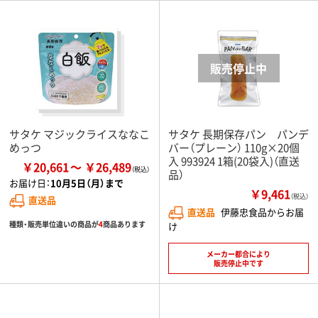
サタケ マジックライスななこ
サタケ 長期保存パン パンデ
めっつ
バー（プレーン） 110g×20個
入 993924 1箱(20袋入)（直送
￥20,661
￥26,489
品）
お届け日：
10月5日（月）まで
￥9,461
（税込）
直送品
直送品
伊藤忠食品からお届
種類・販売単位違いの商品が
4
商品あります
け
メーカー都合により
販売停止中です