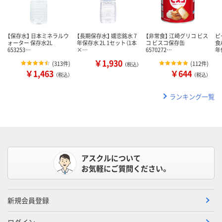
【保存水】 日本ミネラルウ
【長期保存水】 嬬恋銘水 7
【非常食】 江崎グリコ ビス
ピ
ォーター 保存水2L
年保存水 2L 1セット（1本
コ ビスコ保存缶
食
653253…
×…
6570272…
年
￥1,930
(
313件
)
(
112件
)
（税込）
￥1,463
￥644
（税込）
（税込）
ランキング一覧
アスクルについて
お気軽にご質問ください。
新規会員登録
ログイン