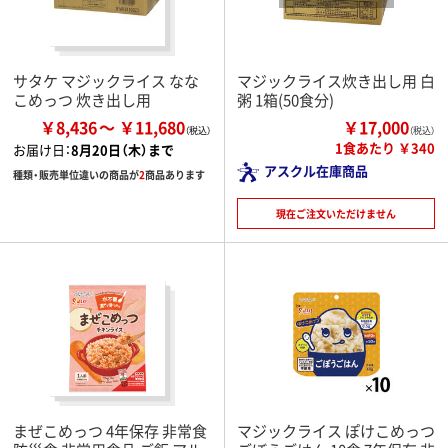
サタケ マジックライス なな
マジックライス炊き出し用 白
こめっつ 炊き出し用
粥 1箱(50食分)
￥8,436
￥11,680
￥17,000
（税込）
1食あたり ￥340
お届け日：
8月20日（木）まで
アスクル在庫商品
種類・販売単位違いの商品が
2
商品あります
現在ご注文いただけません
まぜこめっつ 4年保存 非常食
マジックライス ぽけこめっつ