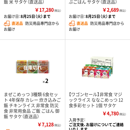
飯 米 サタケ（直送品）
ぶごはん サタケ（直送品）
￥17,280
￥2,689
（税込）
（税込）
お届け日：
8月25日（火）まで
お届け日：
8月25日（火）まで
直送品
防災用品専門店から
直送品
防災用品専門店から
お届け
お届け
まぜこめっつ 3種類 6食セッ
【ワゴンセール】非常食 マジ
ト 4年保存 カレー 炊き込みご
ックライス ななこめっつ 12
飯 チキンライス 非常食 防災
食多彩セット 1個 サタケ
食 非常用食品 ご飯 ごはん 御
￥4,780
（税込）
飯 サタケ（直送品）
入荷予定：
￥7,128
ご注文後、お届けについてご連絡
（税込）
いたします