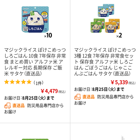
マジックライス ぽけこめっつ
マジックライス ぽけこめっつ
しろごはん 10食 7年保存 非常
3種 12食 7年保存 非常食セッ
食 まとめ買い アルファ米 ア
ト 保存食 アルファ米 しろご
レルギー対応 長期保存 ご飯
はん ごぼうごはん じゃここ
米 サタケ（直送品）
んぶごはん サタケ（直送品）
￥5,339
（
）
1件
（税込）
お届け日：
8月25日（火）まで
￥4,479
（税込）
直送品
防災用品専門店から
お届け日：
8月25日（火）まで
お届け
直送品
防災用品専門店から
お届け