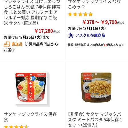
マジックライス ぽけこめっつ
サタケ マジックライス なな
しろごはん 50食 7年保存 非常
こめっつ
食 まとめ買い アルファ米 ア
レルギー対応 長期保存 ご飯
￥378
￥9,798
米 サタケ（直送品）
お届け日：
8月11日（火）
￥17,280
（税込）
アスクル在庫商品
お届け日：
8月25日（火）まで
直送品
防災用品専門店から
種類・販売単位違いの商品が
12
商品あります
お届け
サタケ マジックライス 保存
【非常食】 サタケ マジックパ
食
スタ ミートパスタ 5年保存 1
セット（20個入）