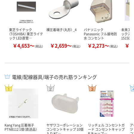
東芝ライテック
裸圧着端子（丸形） _4
パナソニック
未来工業
（TOSHIBA） 東芝ライテ
Panasonic フル接地防
ックス（深
ック LED直管…
水 コンセント
1515D
￥4,653～
￥2,659～
￥2,273～
￥5
（税込）
（税込）
（税込）
電線/配線器具/端子の売れ筋ランキング
Kang Yang 圧着端子
ヤザワコーポレーション
リッチェル コンセントガ
ア
PTNB112 1個（直送品）
コンセントキャップ 10個
ード コンセントキャップ
ツ
入り KC…
R キャップ…
コ