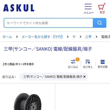
カゴ
メニュー
ホーム
メーカー名から探す - 【サ行】
サ
三甲
電線/
三甲(サンコー／SANKO) 電線/配線器具/端子
1
1
件（1商品）中 1～1件を表示
表示切替
絞り込み
並び替え
三甲(サンコー／SANKO) 電線/配線器具/端子
絞り込み