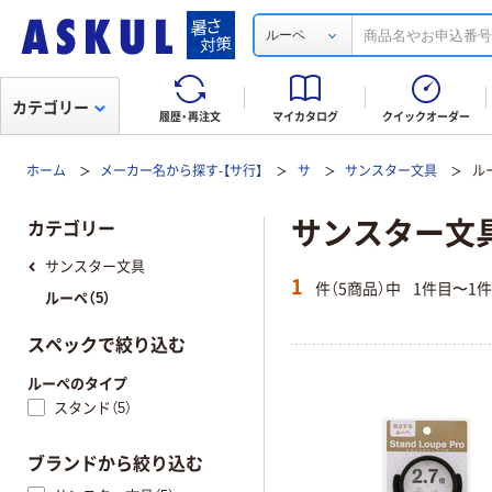
ルーペ
カテゴリー
履歴・再注文
マイカタログ
クイックオーダー
ホーム
メーカー名から探す-【サ行】
サ
サンスター文具
ル
サンスター文具
カテゴリー
サンスター文具
1
件（5商品）中
1件目〜1
ルーペ（5）
スペックで絞り込む
ルーペのタイプ
スタンド（5）
ブランドから絞り込む