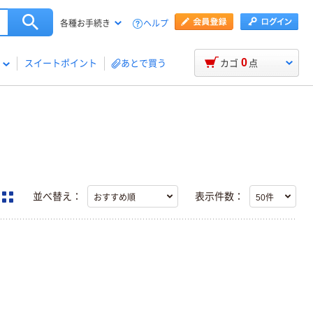
ヘルプ
各種お手続き
0
スイートポイント
あとで買う
カゴ
点
並べ替え：
表示件数：