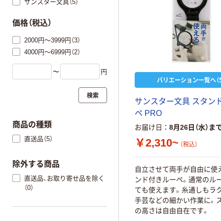
サンスター文具（5）
価格（税込）
2000円～3999円（3）
4000円～6999円（2）
〜
円
バリエーション一覧へ（5
検索
サンスター文具 スタン
ペ PRO
商品の種類
お届け日
8月26日（水）ま
直送品（5）
￥2,310~
（税込）
除外する商品
自立させて両手が自由に使
直送品、お取り寄せ品を除く
ンド付きルーペ。通常のル
（0）
ても使えます。糸通しもラ
手芸などの細かい作業に。
の高さは自由自在です。