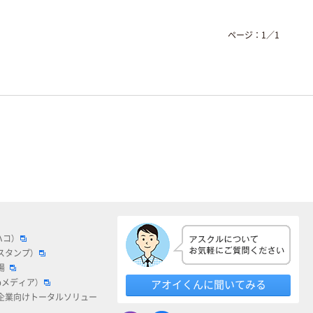
ページ：
1
／
1
ハコ）
スタンプ）
場
bメディア）
アオイくんに聞いてみる
企業向けトータルソリュー