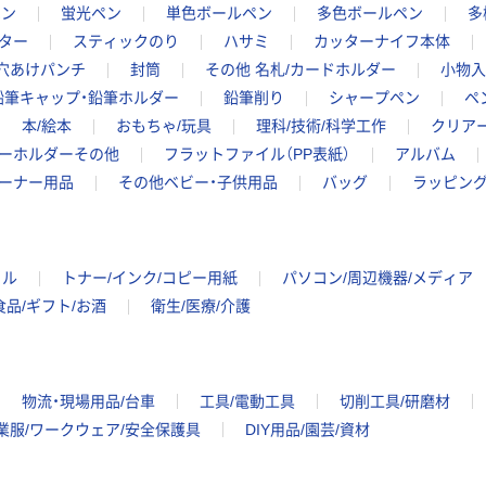
ペン
蛍光ペン
単色ボールペン
多色ボールペン
多
ター
スティックのり
ハサミ
カッターナイフ本体
 穴あけパンチ
封筒
その他 名札/カードホルダー
小物入
鉛筆キャップ・鉛筆ホルダー
鉛筆削り
シャープペン
ペ
本/絵本
おもちゃ/玩具
理科/技術/科学工作
クリア
ーホルダーその他
フラットファイル（PP表紙）
アルバム
ーナー用品
その他ベビー・子供用品
バッグ
ラッピン
イル
トナー/インク/コピー用紙
パソコン/周辺機器/メディア
食品/ギフト/お酒
衛生/医療/介護
物流・現場用品/台車
工具/電動工具
切削工具/研磨材
業服/ワークウェア/安全保護具
DIY用品/園芸/資材