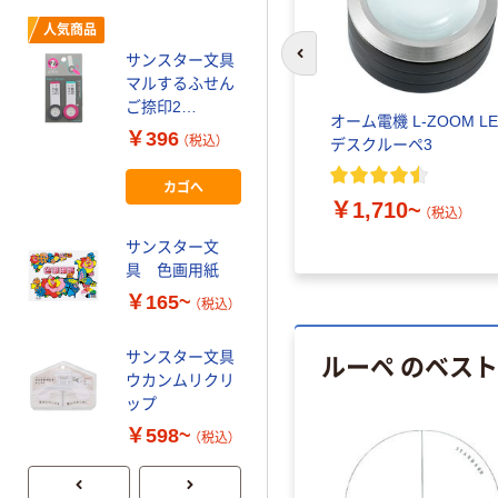
サンスター文具
B5ぬりえ
人気商品
サンスター文具
￥275~
前のスライドへ
（税込）
マルするふせん
ご捺印2
サンスター文
ライト
オーム電機 L-ZOOM LE
S2813661 1セ
￥396
具 ちいかわピ
（税込）
デスクルーペ3
ット
ースシール
カゴへ
￥440~
（税込）
￥1,710~
）
（税込）
サンスター文
サンスター文具
具 色画用紙
NEW！スペシャ
ルよくできまし
￥165~
（税込）
たシールセット
￥660~
（税込）
ルーペ のベス
サンスター文具
ウカンムリクリ
ップ
￥598~
（税込）