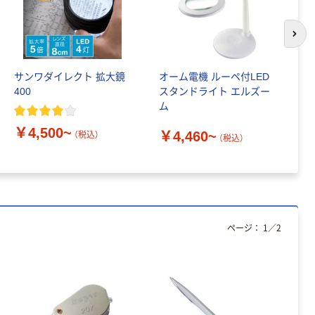
人気商品
サンスター文具
次の
マルするふせん
ご捺印2
サンワダイレクト 拡大鏡
オーム電機 ルーペ付LED
ト
S2813661 1セ
￥396
（税込）
400
スタンドライト エルズー
出
ット
ム
カゴへ
￥4,500~
￥
￥4,460~
（税込）
（税込）
サンスター文
具 色画用紙
￥165~
（税込）
サンスター文具
ページ：
1
／
2
ウカンムリクリ
ップ
￥598~
（税込）