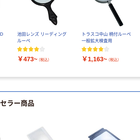
サンスター文具
サンスター文具
マグカップ付箋
万能分別 はさみ
ちいかわ DINER
S3716317 1個
￥600~
（税込）
D
池田レンズ リーディング
トラスコ中山 柄付ルーペ
￥1,320
（税込）
ルーペ
一般拡大検査用
サンスター文具
カゴへ
おえかきくれよ
￥473~
￥1,163~
ん 16色 マイフ
（税込）
（税込）
サンスター文具
ァーストステッ
￥1,210
（税込）
マスキングテー
プ それいけ！ア
プカッター
ンパンマン
カゴへ
kiritoRING（キリ
1820009A 1個
￥440~
（税込）
トリング）_2
トセラー商品