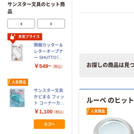
サンスター文具のヒット商
品
サンスター文具
本気プライス
かどまる PRO-
開梱カッター＆
NEO コーナーカ
レターオープナ
ッター
￥1,648~
ー SHUTTO（シ
（税込）
ュット）サンス
お探しの商品は見
￥549~
（税込）
ター文具
サンスター文具
おもいでボック
人気商品
ス それいけ!ア
サンスター文具
ンパンマン スマ
かどまる フィッ
￥1,408
ルーペ のヒッ
（税込）
イルプラス
ト コーナーカッ
6460010A 1個
ター S4765087
カゴへ
￥1,100
人気商品
（税込）
（直送品）
1個
カゴへ
人気商品