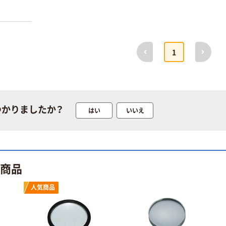
前へ
次へ
1
サンスター文具
サンスター文具
ペンケースクリ
ダイカットクリ
アフラット ちい
アファイル5ポ
かわ
ケット ちいかわ
￥1,540~
￥500~
（税込）
（税込）
つかりましたか？
はい
いいえ
サンスター文具
サンスター文具
ちいかわダイナ
デッカぬりえ
ー(CHIIKAWA
DINER) ペーパ
￥4,180~
￥500~
（税込）
ーバッグ入りシ
ト商品
（税込）
ール
サンスター文具
サンスター文具
人気商品
メタルペンシル
すやすやふせん
metacil（メタシ
シリーズ
ル）削らない鉛
￥990~
（税込）
￥430~
筆 金属鉛筆
（税込）