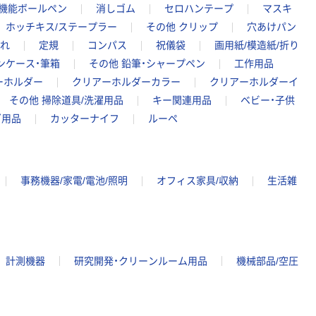
機能ボールペン
消しゴム
セロハンテープ
マスキ
ホッチキス/ステープラー
その他 クリップ
穴あけパン
れ
定規
コンパス
祝儀袋
画用紙/模造紙/折り
ンケース・筆箱
その他 鉛筆・シャープペン
工作用品
ーホルダー
クリアーホルダーカラー
クリアーホルダーイ
その他 掃除道具/洗濯用品
キー関連用品
ベビー・子供
グ用品
カッターナイフ
ルーペ
事務機器/家電/電池/照明
オフィス家具/収納
生活雑
計測機器
研究開発・クリーンルーム用品
機械部品/空圧