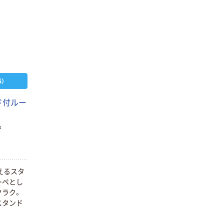
）
ド付ルー
で
えるスタ
ーペとし
クラク。
スタンド