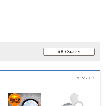
サンスター文具
本気プライス
ミニパズルセッ
開梱カッター＆
ト
レターオープナ
￥770~
ー SHUTTO（シ
（税込）
ュット）サンス
商品リクエストへ
￥549~
（税込）
ター文具
サンスター文具
かどまるん
人気商品
￥4,043~
サンスター文具
（税込）
かどまる フィッ
ページ：
1
／
5
ト コーナーカッ
ター S4765087
￥1,100
（税込）
1個
カゴへ