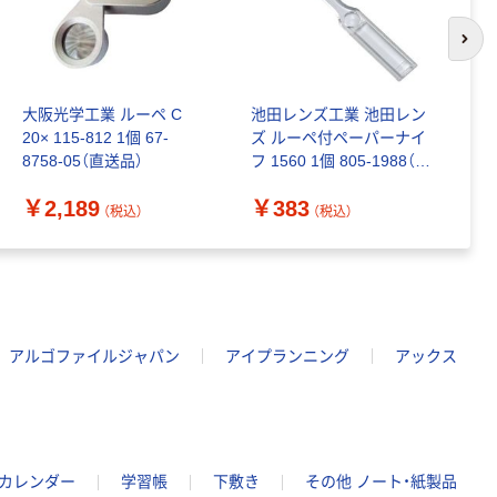
次の
大阪光学工業 ルーペ C
池田レンズ工業 池田レン
豊
20× 115-812 1個 67-
ズ ルーペ付ペーパーナイ
φ
8758-05（直送品）
フ 1560 1個 805-1988（直
￥
送品）
￥2,189
￥383
（税込）
（税込）
アルゴファイルジャパン
アイプランニング
アックス
/カレンダー
学習帳
下敷き
その他 ノート・紙製品