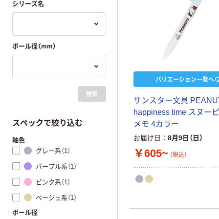
シリーズ名
ボール径（mm）
バリエーション一覧へ（2
検索
サンスター文具 PEANU
happiness time スヌ
スペックで絞り込む
メモ 4カラー
お届け日
8月9日（日）
軸色
グレー系（1）
￥605~
（税込）
パープル系（1）
ピンク系（1）
ベージュ系（1）
ボール径