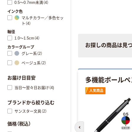
0.5～0.7mm未満（4）
インク色
マルチカラー／多色セッ
ト（4）
軸径
1.0～1.5cm（4）
お探しの商品は見
カラーグループ
グレー系（2）
ベージュ系（2）
多機能ボールペ
お届け日目安
当日〜翌々日お届け（4)
人気商品
ブランドから絞り込む
サンスター文具（2）
価格（税込）
前のスライドへ