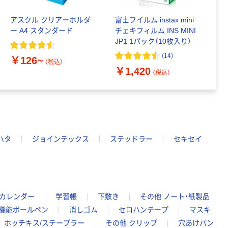
アスクル クリアーホルダ
富士フイルム instax mini
ゴ
ー A4 スタンダード
チェキフィルム INS MINI
乳
JP1 1パック（10枚入り）
詰
1
(
14
)
￥126~
（税込）
￥1,420
￥
（税込）
ハタ
ジョインテックス
ステッドラー
セキセイ
/カレンダー
学習帳
下敷き
その他 ノート・紙製品
機能ボールペン
消しゴム
セロハンテープ
マスキ
ホッチキス/ステープラー
その他 クリップ
穴あけパン