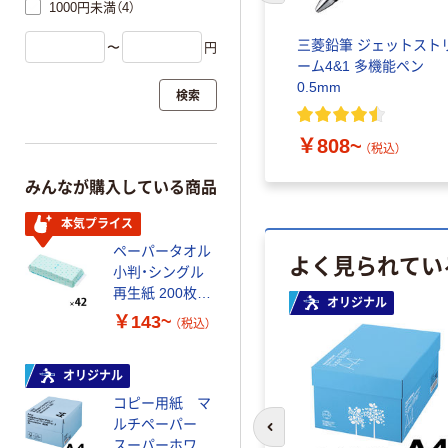
1000円未満（4）
ム 油
三菱鉛筆 ジェットスト
〜
円
38mm
ーム4&1 多機能ペン
三菱鉛筆
0.5mm
検索
￥808~
（税込）
みんなが購入している商品
本気プライス
ペーパータオル
よく見られてい
小判・シングル
再生紙 200枚
オリジナル
FSC認証紙 アス
￥143~
（税込）
クルオリジナル
オリジナル
コピー用紙 マ
ルチペーパー
前のスライドへ
スーパーホワイ