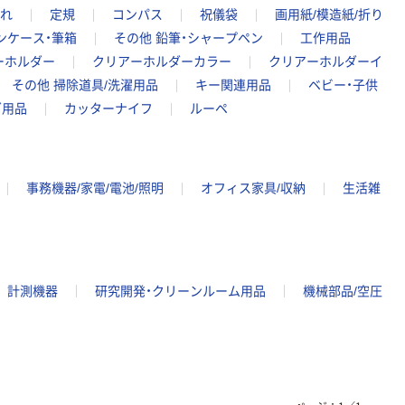
れ
定規
コンパス
祝儀袋
画用紙/模造紙/折り
ンケース・筆箱
その他 鉛筆・シャープペン
工作用品
ーホルダー
クリアーホルダーカラー
クリアーホルダーイ
その他 掃除道具/洗濯用品
キー関連用品
ベビー・子供
グ用品
カッターナイフ
ルーペ
事務機器/家電/電池/照明
オフィス家具/収納
生活雑
計測機器
研究開発・クリーンルーム用品
機械部品/空圧