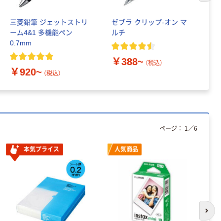
三菱鉛筆 ジェットストリ
ゼブラ クリップ-オン マ
三
ーム4&1 多機能ペン
ルチ
リ
0.7mm
ン
￥388~
（税込）
￥920~
￥
（税込）
ページ：
1
／
6
本気プライス
人気商品
次の