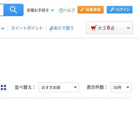
ヘルプ
各種お手続き
0
スイートポイント
あとで買う
カゴ
点
並べ替え：
表示件数：