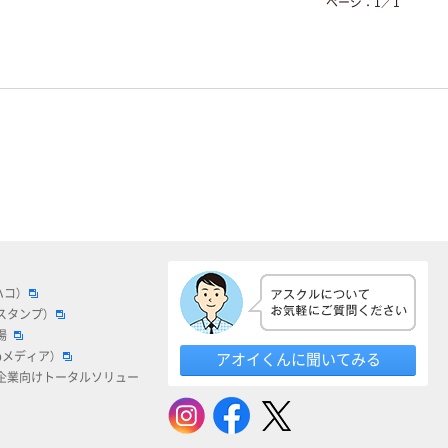
ページ：
1
／
1
ハコ）
スタンプ）
場
bメディア）
アオイくんに聞いてみる
企業向けトータルソリュー