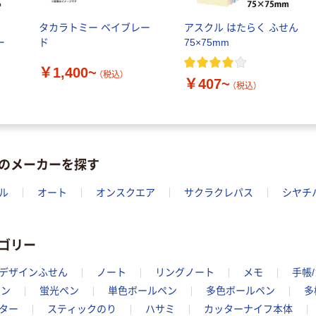
ル
タカラトミー ベイブレー
アスクル はたらく ふせん
ー
ド
75×75mm
￥1,400~
（税込）
￥407~
（税込）
のメーカーを探す
ル
オート
オンスクエア
サクラクレパス
シヤチ
ゴリー
デザインふせん
ノート
リングノート
メモ
手帳
ペン
蛍光ペン
単色ボールペン
多色ボールペン
多
ター
スティックのり
ハサミ
カッターナイフ本体