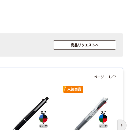
商品リクエストへ
ページ：
1
／
2
人気商品
次の