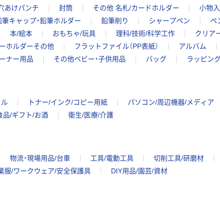
 穴あけパンチ
封筒
その他 名札/カードホルダー
小物入
鉛筆キャップ・鉛筆ホルダー
鉛筆削り
シャープペン
ペ
本/絵本
おもちゃ/玩具
理科/技術/科学工作
クリア
ーホルダーその他
フラットファイル（PP表紙）
アルバム
ーナー用品
その他ベビー・子供用品
バッグ
ラッピン
イル
トナー/インク/コピー用紙
パソコン/周辺機器/メディア
食品/ギフト/お酒
衛生/医療/介護
物流・現場用品/台車
工具/電動工具
切削工具/研磨材
業服/ワークウェア/安全保護具
DIY用品/園芸/資材