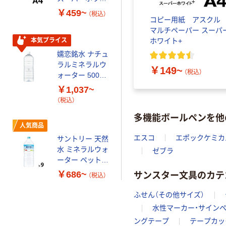
トＪ 国内生産
￥459~
（税込）
品
コピー用紙 アスク
マルチペーパー スーパ
ホワイト+
本気プライス
嬬恋銘水 ナチュ
ラルミネラルウ
￥149~
（税込）
ォーター 500ml
キャップシール
￥1,037~
付き／2Lラベル
（税込）
レス 10本
多機能ボールペンを他
人気商品
エスコ
エポックケミカ
サントリー 天然
水 ミネラルウォ
ゼブラ
ーター ペットボ
トル
サンスター文具のカテ
￥686~
（税込）
ふせん（その他サイズ）
水性マーカー・サイン
ングテープ
テープカッ