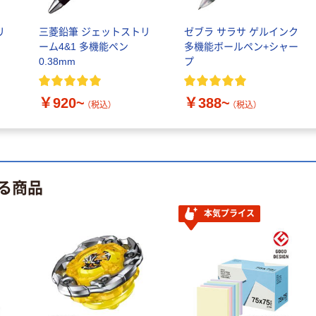
リ
三菱鉛筆 ジェットストリ
ゼブラ サラサ ゲルインク
ーム4&1 多機能ペン
多機能ボールペン+シャー
0.38mm
プ
￥920~
￥388~
（税込）
（税込）
る商品
本気プライス