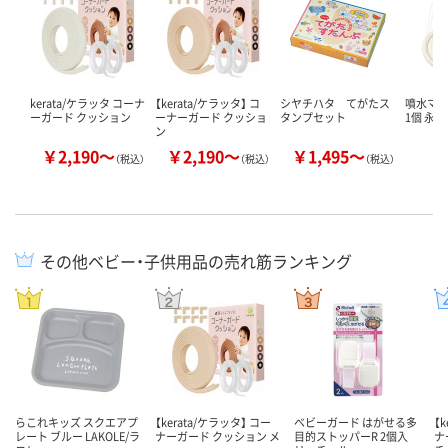
kerata/ケラッタ コーナ
【kerata/ケラッタ】 コ
シヤチハタ てがたス
噴水マッ
ーガード クッション
ーナーガード クッショ
タンプセット
1個 永和
ン
￥2,190～
￥2,190～
￥1,495～
￥
（税込）
（税込）
（税込）
その他ベビー・子供用品の売れ筋ランキング
らこれキッズ スクエアプ
【kerata/ケラッタ】 コー
ベビーガード はがせる多
【
レート ブルー LAKOLE/ラ
ナーガード クッション メ
目的ストッパーR 2個入
ナ