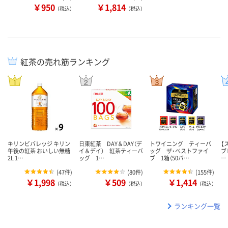
￥950
￥1,814
（税込）
（税込）
紅茶の売れ筋ランキング
キリンビバレッジ キリン
日東紅茶 DAY＆DAY（デ
トワイニング ティーバ
【
午後の紅茶 おいしい無糖
イ＆デイ） 紅茶ティーバ
ッグ ザ・ベストファイ
ブ
2L 1…
ッグ 1…
ブ 1箱（50バ…
ー
(
47件
)
(
80件
)
(
155件
)
￥1,998
￥509
￥1,414
（税込）
（税込）
（税込）
ランキング一覧