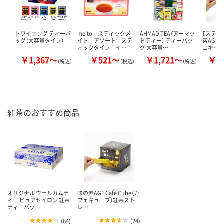
トワイニング ティーバ
meito スティックメ
AHMAD TEA（アーマッ
【スティ
ッグ（大容量タイプ）
イト アソート ステ
ドティー） ティーバッ
素AGF C
ィックタイプ イ…
グ 大容量…
ェキ…
￥1,367～
￥521～
￥1,721～
￥1
（税込）
（税込）
（税込）
紅茶のおすすめ商品
オリジナル ウェルカムテ
味の素AGF Cafe Cube（カ
ィー ピュアセイロン 紅茶
フェキューブ）紅茶スト
ティーバッ…
レ…
(
64
)
(
24
)