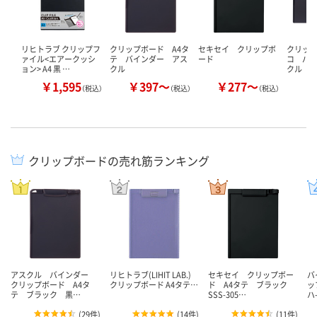
リヒトラブ クリップフ
クリップボード A4タ
セキセイ クリップボ
クリップ
ァイル<エアークッシ
テ バインダー アス
ード
コ バ
ョン> A4 黒 …
クル
クル
￥1,595
￥397～
￥277～
￥
（税込）
（税込）
（税込）
クリップボードの売れ筋ランキング
アスクル バインダー
リヒトラブ(LIHIT LAB.)
セキセイ クリップボー
バ
クリップボード A4タ
クリップボード A4タテ…
ド A4タテ ブラック
ッ
テ ブラック 黒…
SSS-305…
ハ
(
29件
)
(
14件
)
(
11件
)