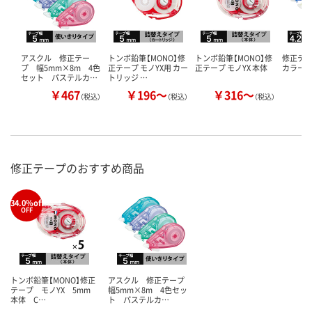
アスクル 修正テー
トンボ鉛筆【MONO】修
トンボ鉛筆【MONO】修
修正テ
プ 幅5mm×8m 4色
正テープ モノYX用 カー
正テープ モノYX 本体
カラー
セット パステルカ…
トリッジ …
￥467
￥196～
￥316～
￥
（税込）
（税込）
（税込）
修正テープのおすすめ商品
34.0%off
%
OFF
トンボ鉛筆【MONO】修正
アスクル 修正テープ
テープ モノYX 5mm
幅5mm×8m 4色セッ
本体 C…
ト パステルカ…