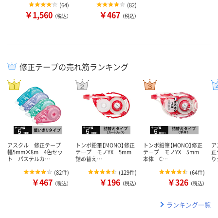
(
64
)
(
82
)
￥1,560
￥467
（税込）
（税込）
修正テープの売れ筋ランキング
アスクル 修正テープ
トンボ鉛筆【MONO】修正
トンボ鉛筆【MONO】修正
ア
幅5mm×8m 4色セッ
テープ モノYX 5mm
テープ モノYX 5mm
正
ト パステルカ…
詰め替え…
本体 C…
り
(
82件
)
(
129件
)
(
64件
)
￥467
￥196
￥326
（税込）
（税込）
（税込）
ランキング一覧