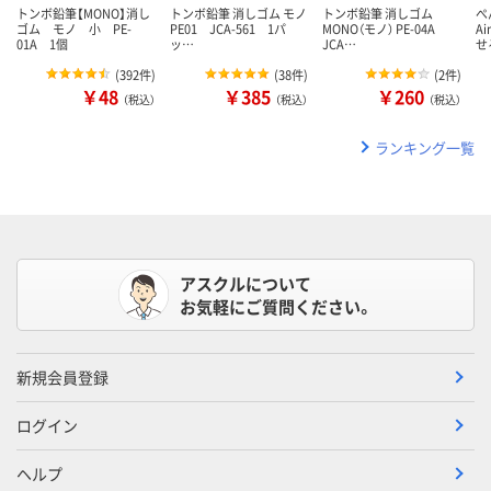
トンボ鉛筆【MONO】消し
トンボ鉛筆 消しゴム モノ
トンボ鉛筆 消しゴム
ぺ
ゴム モノ 小 PE-
PE01 JCA-561 1パ
MONO（モノ） PE-04A
A
01A 1個
ッ…
JCA…
せ
(
392件
)
(
38件
)
(
2件
)
￥48
￥385
￥260
（税込）
（税込）
（税込）
ランキング一覧
アスクルについて
お気軽にご質問ください。
新規会員登録
ログイン
ヘルプ