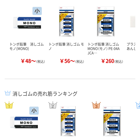
トンボ鉛筆 消しゴム
トンボ鉛筆 消しゴム モ
トンボ鉛筆 消しゴム
プラス 
モノ(MONO)
ノ
MONO（モノ） PE-04A
あんしん
JCA…
￥48～
￥56～
￥260
（税込）
（税込）
（税込）
消しゴムの売れ筋ランキング