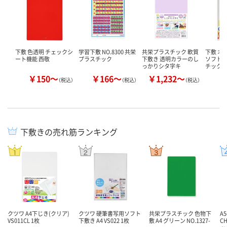
下敷 色透明 チェックシ
学習下敷 NO.8300 共栄
共栄プラスチック 軟質
下敷 オ
ート機能 西敬
プラスチック
下敷き 透明カラーのし
ソフト 
っかりシタ字キ
チック
￥150～
￥166～
￥1,232～
￥
（税込）
（税込）
（税込）
下敷きの売れ筋ランキング
クツワ A4下じき(クリア)
クツワ 硬筆書写用ソフト
共栄プラスチック 色物下
A
VS011CL 1枚
下敷き A4 VS022 1枚
敷 A4 グリーン NO.1327-
C