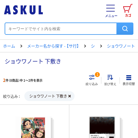
カゴ
メニュー
ホーム
メーカー名から探す - 【サ行】
シ
ショウワノート
ショウワノート 下敷き
1
2
件（8商品）中 1～2件を表示
表示切替
絞り込み
並び替え
ショウワノート 下敷き
絞り込み