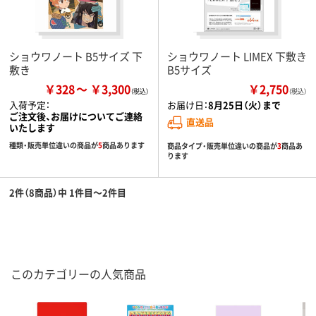
ショウワノート B5サイズ 下
ショウワノート LIMEX 下敷き
敷き
B5サイズ
￥328
￥3,300
￥2,750
（税込）
入荷予定：
お届け日：
8月25日（火）まで
ご注文後、お届けについてご連絡
直送品
いたします
種類・販売単位違いの商品が
5
商品あります
商品タイプ・販売単位違いの商品が
3
商品あ
ります
2件（8商品）中 1件目～2件目
このカテゴリーの人気商品