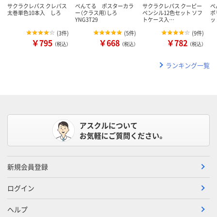
サクラクレパス クレパス
ぺんてる ポスターカラ
サクラクレパス クーピー
ぺ
太巻単色10本入 しろ
ー（クラス用）しろ
ペンシル12色セット ソフ
ポ
YNG3T29
トケース入…
ッ
(
3件
)
(
5件
)
(
9件
)
￥795
￥668
￥782
（税込）
（税込）
（税込）
ランキング一覧
アスクルについて
お気軽にご質問ください。
新規会員登録
ログイン
ヘルプ