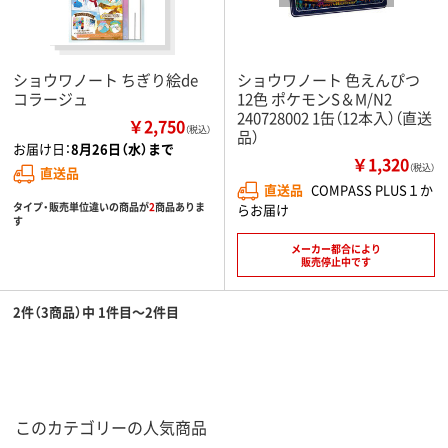
ショウワノート ちぎり絵de
ショウワノート 色えんぴつ
コラージュ
12色 ポケモンS＆M/N2
240728002 1缶（12本入）（直送
￥2,750
（税込）
品）
お届け日：
8月26日（水）まで
￥1,320
（税込）
直送品
直送品
COMPASS PLUS１か
タイプ・販売単位違いの商品が
2
商品ありま
らお届け
す
メーカー都合により
販売停止中です
2件（3商品）中 1件目～2件目
このカテゴリーの人気商品