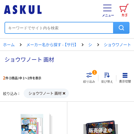
カゴ
メニュー
ホーム
メーカー名から探す - 【サ行】
シ
ショウワノート
ショウワノート 画材
1
2
件（3商品）中 1～2件を表示
表示切替
絞り込み
並び替え
ショウワノート 画材
絞り込み