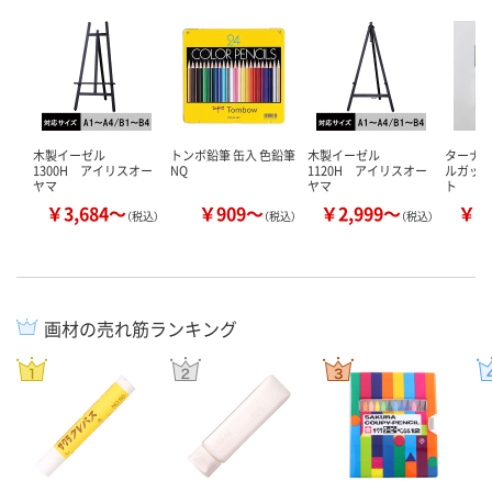
木製イーゼル
トンボ鉛筆 缶入 色鉛筆
木製イーゼル
ターナ
1300H アイリスオー
NQ
1120H アイリスオー
ルガッ
ヤマ
ヤマ
ト
￥3,684～
￥909～
￥2,999～
￥1
（税込）
（税込）
（税込）
画材の売れ筋ランキング