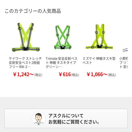
このカテゴリーの人気商品
ケイワーク ストレッチ
Trimate 安全反射ベス
ミズケイ 伸縮タスキ型
小野商事
反射安全ベスト2枚組
ト 伸縮 タスキタイプ
ベスト
ブ リフ
フリー RW-2…
グリーン…
ト 安全
￥1,242～
￥616
￥1,066～
￥
（税込）
（税込）
（税込）
アスクルについて
お気軽にご質問ください。