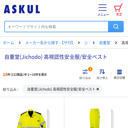
カゴ
メニュー
ホーム
メーカー名から探す - 【サ行】
シ
自重堂
高
自重堂(Jichodo) 高視認性安全服/安全ベスト
1
10
件（132商品）中 1～10件を表示
表示切替
絞り込み
並び替え
自重堂(Jichodo) 高視認性安全服/安全ベスト
絞り込み