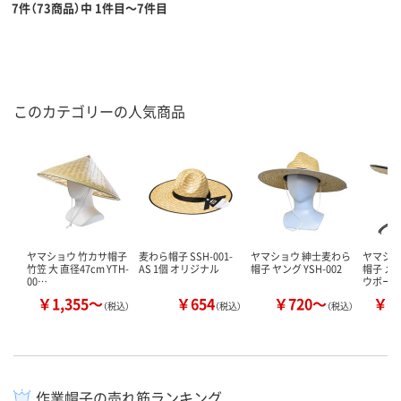
7件（73商品）中 1件目～7件目
このカテゴリーの人気商品
ヤマショウ 竹カサ帽子
麦わら帽子 SSH-001-
ヤマショウ 紳士麦わら
ヤマショ
竹笠 大 直径47cm YTH-
AS 1個 オリジナル
帽子 ヤング YSH-002
帽子 メ
00…
ウボーイ
￥1,355～
￥654
￥720～
￥1
（税込）
（税込）
（税込）
作業帽子の売れ筋ランキング