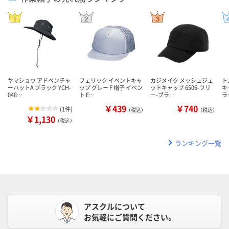
ヤマショウ アドベンチャ
フェリック イベントキャ
カジメイク メッシュジェ
ト
ーハットA ブラック YCH-
ップ グレー F 帽子 イベン
ットキャップ 6506-フリ
キ
048…
ト E…
ー-ブラ…
ラ
￥439
￥740
(
1件
)
（税込）
（税込）
￥1,130
（税込）
ランキング一覧
アスクルについて
お気軽にご質問ください。