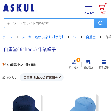
カゴ
メニュー
ホーム
メーカー名から探す - 【サ行】
シ
自重堂
作
自重堂(Jichodo) 作業帽子
1
7
件（73商品）中 1～7件を表示
表示切替
絞り込み
並び替え
自重堂(Jichodo) 作業帽子
絞り込み